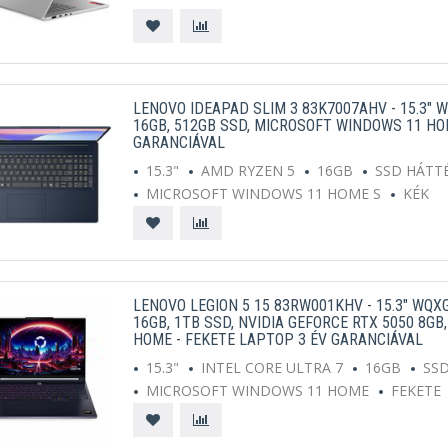
LENOVO IDEAPAD SLIM 3 83K7007AHV - 15.3" 
16GB, 512GB SSD, MICROSOFT WINDOWS 11 HOM
GARANCIÁVAL
15.3"
AMD RYZEN 5
16GB
SSD HÁTT
MICROSOFT WINDOWS 11 HOME S
KÉK
LENOVO LEGION 5 15 83RW001KHV - 15.3" WQXG
16GB, 1TB SSD, NVIDIA GEFORCE RTX 5050 8G
HOME - FEKETE LAPTOP 3 ÉV GARANCIÁVAL
15.3"
INTEL CORE ULTRA 7
16GB
SS
MICROSOFT WINDOWS 11 HOME
FEKETE