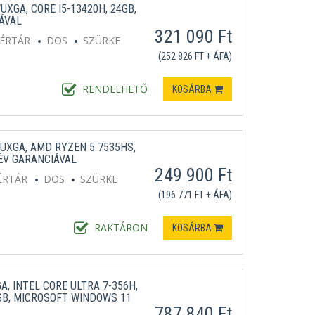
UXGA, CORE I5-13420H, 24GB,
ÁVAL
321 090 Ft
TÉRTÁR
DOS
SZÜRKE
(252 826 FT + ÁFA)
RENDELHETŐ
KOSÁRBA
WUXGA, AMD RYZEN 5 7535HS,
 ÉV GARANCIÁVAL
249 900 Ft
ÉRTÁR
DOS
SZÜRKE
(196 771 FT + ÁFA)
RAKTÁRON
KOSÁRBA
A, INTEL CORE ULTRA 7-356H,
8GB, MICROSOFT WINDOWS 11
787 840 Ft