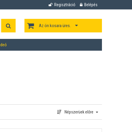
Regisztráció
Belépés
Az ön kosara üres.
ideó
Népszerüek előre