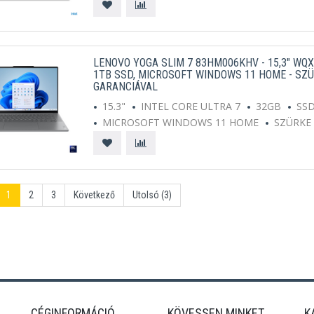
LENOVO YOGA SLIM 7 83HM006KHV - 15,3" WQXG
1TB SSD, MICROSOFT WINDOWS 11 HOME - SZÜ
GARANCIÁVAL
15.3"
INTEL CORE ULTRA 7
32GB
SS
MICROSOFT WINDOWS 11 HOME
SZÜRKE
1
2
3
Következő
Utolsó (3)
CÉGINFORMÁCIÓ
KÖVESSEN MINKET
K