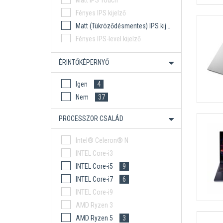
Matt IPS Touch
Fényes IPS kijelző
Matt (Tükröződésmentes) IPS kijelző
2
Fényes IPS-level kijelző
Matt (Tükröződésmentes) IPS-level kijelző
ÉRINTŐKÉPERNYŐ
Fényes OLED kijelző
6
Igen
4
Nem
37
PROCESSZOR CSALÁD
Intel® Celeron® N
INTEL Core-i3
INTEL Core-i5
9
INTEL Core-i7
6
INTEL Core-i9
AMD Ryzen 3
AMD Ryzen 5
3