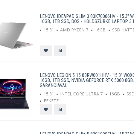
LENOVO IDEAPAD SLIM 3 83K70066HV - 15.3" 
16GB, 1TB SSD, DOS - HOLDSZÜRKE LAPTOP 3
15.3"
AMD RYZEN 7
16GB
SSD HÁTT
LENOVO LEGION 5 15 83RW001HHV - 15.3" WQXG
16GB, 1TB SSD, NVIDIA GEFORCE RTX 5060 8GB
GARANCIÁVAL
15.3"
INTEL CORE ULTRA 7
16GB
SS
FEKETE