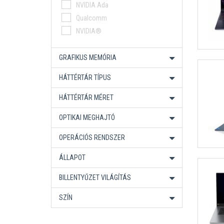
Snapdragon X
NVIDIA Ada
AMD Ryzen AI 9 HX Pro
Qualcomm
Ryzen AI Max+ Pro
NVIDIA®
Intel Core 9
Intel Core Ultra X7
3
GRAFIKUS MEMÓRIA
HÁTTÉRTÁR TÍPUS
HÁTTÉRTÁR MÉRET
OPTIKAI MEGHAJTÓ
OPERÁCIÓS RENDSZER
ÁLLAPOT
BILLENTYŰZET VILÁGÍTÁS
SZÍN