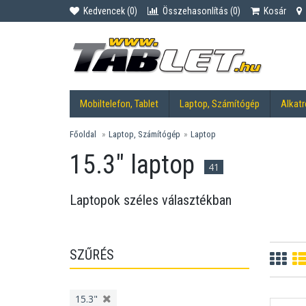
Kedvencek (
0
)
Összehasonlítás (
0
)
Kosár
Mobiltelefon, Tablet
Laptop, Számítógép
Alkatr
Főoldal
Laptop, Számítógép
Laptop
15.3" laptop
41
Laptopok széles választékban
SZŰRÉS
15.3"