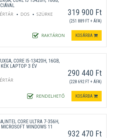
XGA, CORE I5 13420H, 16GB,
NCIÁVAL
319 900 Ft
TÉRTÁR
DOS
SZÜRKE
(251 889 FT + ÁFA)
RAKTÁRON
KOSÁRBA
UXGA, CORE I5-13420H, 16GB,
 KÉK LAPTOP 3 ÉV
290 440 Ft
TÉRTÁR
(228 692 FT + ÁFA)
RENDELHETŐ
KOSÁRBA
A,INTEL CORE ULTRA 7-356H,
B, MICROSOFT WINDOWS 11
932 470 Ft