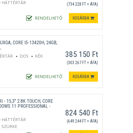
D HÁTTÉRTÁR
(734 228 FT + ÁFA)
RENDELHETŐ
KOSÁRBA
UXGA, CORE I5-13420H, 24GB,
L
385 150 Ft
TÉRTÁR
DOS
KÉK
(303 267 FT + ÁFA)
RENDELHETŐ
KOSÁRBA
 - 15,3" 2.8K TOUCH, CORE
NDOWS 11 PROFESSIONAL -
824 540 Ft
D HÁTTÉRTÁR
(649 244 FT + ÁFA)
SZÜRKE