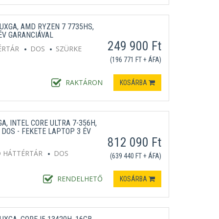
WUXGA, AMD RYZEN 7 7735HS,
 ÉV GARANCIÁVAL
249 900 Ft
ÉRTÁR
DOS
SZÜRKE
(196 771 FT + ÁFA)
RAKTÁRON
KOSÁRBA
A, INTEL CORE ULTRA 7-356H,
, DOS - FEKETE LAPTOP 3 ÉV
812 090 Ft
D HÁTTÉRTÁR
DOS
(639 440 FT + ÁFA)
RENDELHETŐ
KOSÁRBA