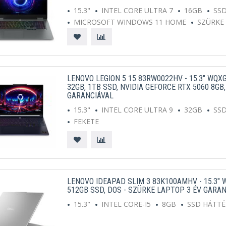
15.3"
INTEL CORE ULTRA 7
16GB
SS
MICROSOFT WINDOWS 11 HOME
SZÜRKE
LENOVO LEGION 5 15 83RW0022HV - 15.3" WQXG
32GB, 1TB SSD, NVIDIA GEFORCE RTX 5060 8GB
GARANCIÁVAL
15.3"
INTEL CORE ULTRA 9
32GB
SS
FEKETE
LENOVO IDEAPAD SLIM 3 83K100AMHV - 15.3" W
512GB SSD, DOS - SZÜRKE LAPTOP 3 ÉV GARA
15.3"
INTEL CORE-I5
8GB
SSD HÁTT