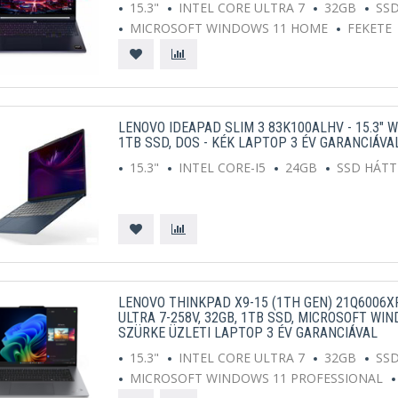
15.3"
INTEL CORE ULTRA 7
32GB
SS
MICROSOFT WINDOWS 11 HOME
FEKETE
LENOVO IDEAPAD SLIM 3 83K100ALHV - 15.3" W
1TB SSD, DOS - KÉK LAPTOP 3 ÉV GARANCIÁVA
15.3"
INTEL CORE-I5
24GB
SSD HÁT
LENOVO THINKPAD X9-15 (1TH GEN) 21Q6006XRI
ULTRA 7-258V, 32GB, 1TB SSD, MICROSOFT WI
SZÜRKE ÜZLETI LAPTOP 3 ÉV GARANCIÁVAL
15.3"
INTEL CORE ULTRA 7
32GB
SS
MICROSOFT WINDOWS 11 PROFESSIONAL