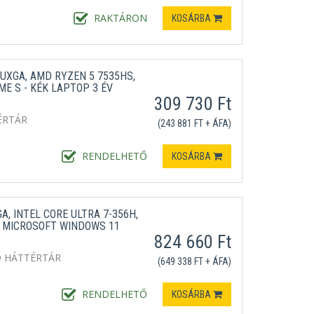
RAKTÁRON
KOSÁRBA
WUXGA, AMD RYZEN 5 7535HS,
E S - KÉK LAPTOP 3 ÉV
309 730 Ft
ÉRTÁR
(243 881 FT + ÁFA)
RENDELHETŐ
KOSÁRBA
A, INTEL CORE ULTRA 7-356H,
B, MICROSOFT WINDOWS 11
824 660 Ft
D HÁTTÉRTÁR
(649 338 FT + ÁFA)
RENDELHETŐ
KOSÁRBA