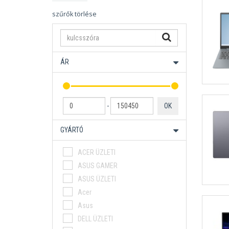
szűrők törlése
ÁR
-
OK
GYÁRTÓ
ACER ÜZLETI
ASUS GAMER
ASUS ÜZLETI
Acer
Asus
DELL ÜZLETI