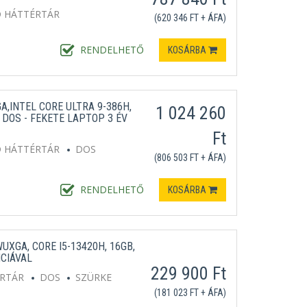
D HÁTTÉRTÁR
(620 346 FT + ÁFA)
RENDELHETŐ
KOSÁRBA
A,INTEL CORE ULTRA 9-386H,
1 024 260
, DOS - FEKETE LAPTOP 3 ÉV
Ft
D HÁTTÉRTÁR
DOS
(806 503 FT + ÁFA)
RENDELHETŐ
KOSÁRBA
UXGA, CORE I5-13420H, 16GB,
NCIÁVAL
229 900 Ft
ÉRTÁR
DOS
SZÜRKE
(181 023 FT + ÁFA)