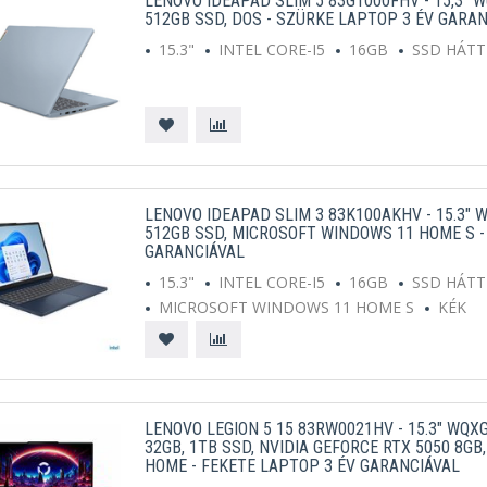
LENOVO IDEAPAD SLIM 5 83G1000FHV - 15,3" WU
512GB SSD, DOS - SZÜRKE LAPTOP 3 ÉV GARA
15.3"
INTEL CORE-I5
16GB
SSD HÁT
LENOVO IDEAPAD SLIM 3 83K100AKHV - 15.3" W
512GB SSD, MICROSOFT WINDOWS 11 HOME S -
GARANCIÁVAL
15.3"
INTEL CORE-I5
16GB
SSD HÁT
MICROSOFT WINDOWS 11 HOME S
KÉK
LENOVO LEGION 5 15 83RW0021HV - 15.3" WQXG
32GB, 1TB SSD, NVIDIA GEFORCE RTX 5050 8G
HOME - FEKETE LAPTOP 3 ÉV GARANCIÁVAL