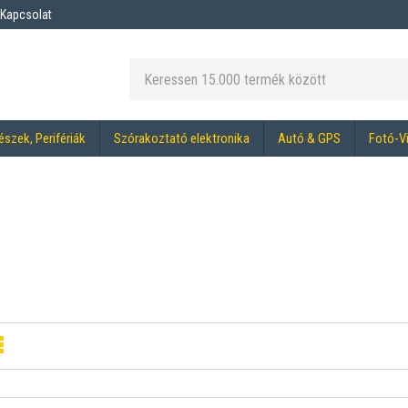
Kapcsolat
észek, Perifériák
Szórakoztató elektronika
Autó & GPS
Fotó-V