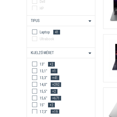
Dell
HP
HP ÜZLETI
TIPUS
Lenovo
25
Lenovo Gamer
8
Laptop
41
Lenovo Üzleti
8
Ultrabook
MSI
KIJELZŐ MÉRET
13"
+2
13,1"
+1
13,3"
+41
14,0"
+292
15,5"
+2
15,6"
+671
15"
+2
17,3"
+19