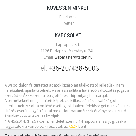
KÖVESSEN MINKET
Facebook
Twitter
KAPCSOLAT
Laptop.hu Kft.
1126 Budapest, Márvány u. 24b.
Email:
webmaster@tablet.hu
Tel:
+36-20/488-5003
A weboldalon feltüntetett adatok kizárólag tájékoztató jellegűek, nem
minősülnek ajánlattételnek. Az ár és szállítási határidő változtatás jogát a
szerződés ÁSZF szerinti létrejöttének időpontjáig fenntartjuk.
A termékeknél megjelenített képek csak illusztrációk, a valóságtól
eltérhetnek. Az oldalon lévő esetleges hibákért felelősséget nem vállalunk.
Eltérés esetén a gyártó által megadott paraméterek érvényesek! Bruttó
árainkat 27% ÁFÁ-val számoljuk!
* A 45/2014. (II. 26.) Korm. rendelet szerinti 14 napos elállási jog, csak a
fogyasztókra vonatkozik részletek az
ÁSZF
-ben!
Ez a webhely a böngészés tökéletesítése érdekében