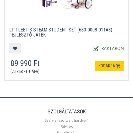
LITTLEBITS STEAM STUDENT SET (680-0008-011A3)
FEJLESZTŐ JÁTÉK
RAKTÁRON
89 990 Ft
KOSÁRBA
(70 858 FT + ÁFA)
SZOLGÁLTATÁSOK
Szerviz (szoftver, hardver)
Bővítés
Beszámítás