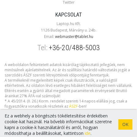
Twitter
KAPCSOLAT
Laptop.hu Kft.
1126 Budapest, Márvány u. 24b.
Email:
webmaster@tablet.hu
Tel:
+36-20/488-5003
A weboldalon feltüntetett adatok kizárólag tájékoztató jellegűek, nem
minősülnek ajánlattételnek. Az ár és szállítási határidő változtatás jogát a
szerződés ÁSZF szerinti létrejöttének időpontjáig fenntartjuk.
A termékeknél megjelenített képek csak illusztrációk, a valóságtól
eltérhetnek. Az oldalon lévő esetleges hibákért felelősséget nem vállalunk.
Eltérés esetén a gyártó által megadott paraméterek érvényesek! Bruttó
árainkat 27% ÁFÁ-val számoljuk!
* A 45/2014. (II. 26.) Korm. rendelet szerinti 14 napos elállási jog, csak a
fogyasztókra vonatkozik részletek az
ÁSZF
-ben!
Ez a webhely a böngészés tökéletesítése érdekében
cookie-kat használ. Ha bővebb információkat szeretne
OK
kapni a cookie-k használatáról és arról, hogyan
Copyright © 2026 tablet.hu. Minden jog fenntartva!
módosíthatja a beállításokat, kattintson
ide
.