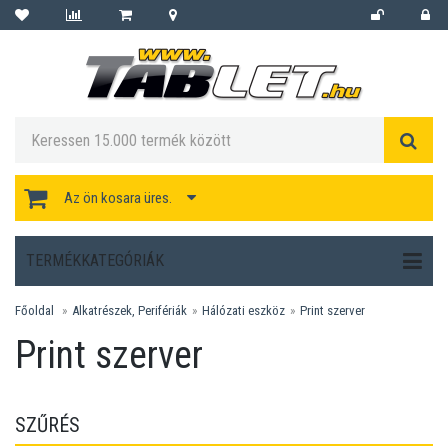
Az ön kosara üres.
TERMÉKKATEGÓRIÁK
Főoldal
Alkatrészek, Perifériák
Hálózati eszköz
Print szerver
Print szerver
SZŰRÉS