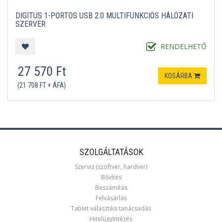
DIGITUS 1-PORTOS USB 2.0 MULTIFUNKCIÓS HÁLÓZATI
SZERVER
RENDELHETŐ
27 570 Ft
KOSÁRBA
(21 708 FT + ÁFA)
SZOLGÁLTATÁSOK
Szerviz (szoftver, hardver)
Bővítés
Beszámítás
Felvásárlás
Tablet választási tanácsadás
Hitelügyintézés