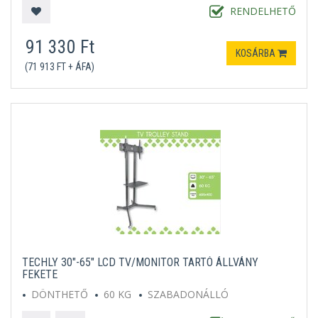
RENDELHETŐ
91 330 Ft
KOSÁRBA
(71 913 FT + ÁFA)
TECHLY 30"-65" LCD TV/MONITOR TARTÓ ÁLLVÁNY
FEKETE
DÖNTHETŐ
60 KG
SZABADONÁLLÓ