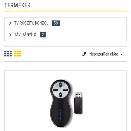
TERMÉKEK
TV RÖGZÍTŐ KONZOL
59
TÁVIRÁNYÍTÓ
2
Népszerüek előre