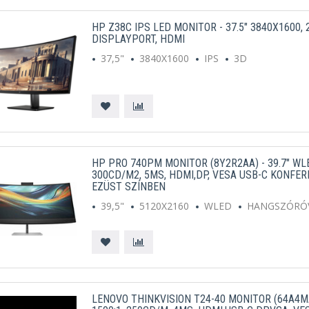
HP Z38C IPS LED MONITOR - 37.5" 3840X1600, 21
DISPLAYPORT, HDMI
37,5"
3840X1600
IPS
3D
HP PRO 740PM MONITOR (8Y2R2AA) - 39.7" WLED
300CD/M2, 5MS, HDMI,DP, VESA USB-C KONFER
EZÜST SZÍNBEN
39,5"
5120X2160
WLED
HANGSZÓRÓ
LENOVO THINKVISION T24-40 MONITOR (64A4MAT