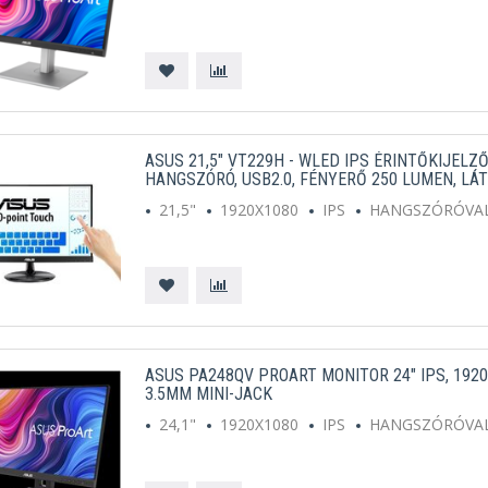
ASUS 21,5" VT229H - WLED IPS ÉRINTŐKIJELZŐ
HANGSZÓRÓ, USB2.0, FÉNYERŐ 250 LUMEN, LÁ
21,5"
1920X1080
IPS
HANGSZÓRÓVA
ASUS PA248QV PROART MONITOR 24" IPS, 1920
3.5MM MINI-JACK
24,1"
1920X1080
IPS
HANGSZÓRÓVA