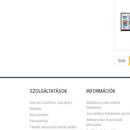
Első
SZOLGÁLTATÁSOK
INFORMÁCIÓK
Szerviz (szoftver, hardver)
Általános szerződési
feltételek
Bővítés
Szerződési feltételek (archí
Beszámítás
Webáruház használati
Felvásárlás
útmutató
Tablet választási tanácsadás