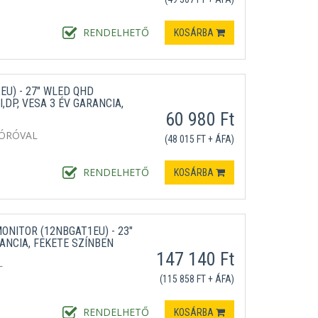
RENDELHETŐ
KOSÁRBA
EU) - 27" WLED QHD
I,DP, VESA 3 ÉV GARANCIA,
60 980 Ft
ÓRÓVAL
(48 015 FT + ÁFA)
RENDELHETŐ
KOSÁRBA
ONITOR (12NBGAT1EU) - 23"
RANCIA, FEKETE SZÍNBEN
147 140 Ft
L
(115 858 FT + ÁFA)
RENDELHETŐ
KOSÁRBA