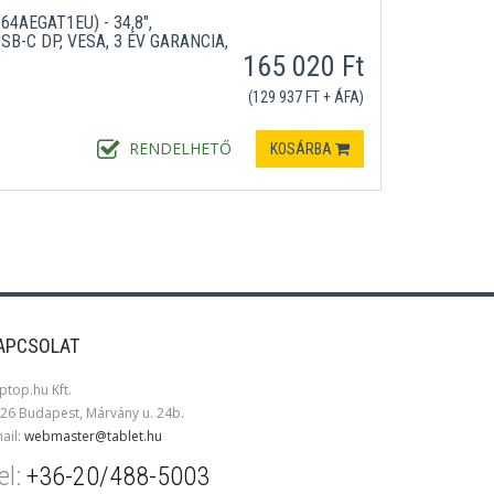
4AEGAT1EU) - 34,8",
USB-C DP, VESA, 3 ÉV GARANCIA,
165 020 Ft
(129 937 FT + ÁFA)
RENDELHETŐ
KOSÁRBA
APCSOLAT
ptop.hu Kft.
26 Budapest, Márvány u. 24b.
ail:
webmaster@tablet.hu
el:
+36-20/488-5003