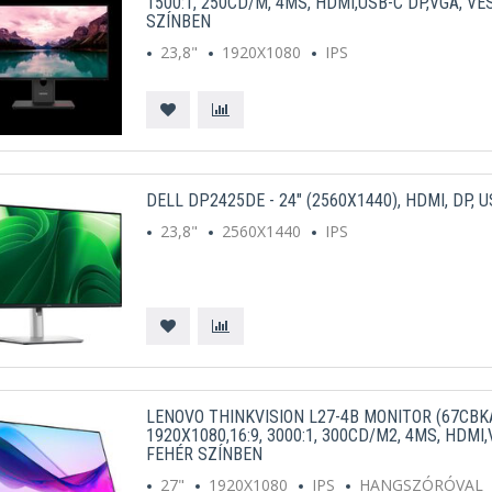
1500:1, 250CD/M, 4MS, HDMI,USB-C DP,VGA, VE
SZÍNBEN
23,8"
1920X1080
IPS
DELL DP2425DE - 24" (2560X1440), HDMI, DP, 
23,8"
2560X1440
IPS
LENOVO THINKVISION L27-4B MONITOR (67CBKA
1920X1080,16:9, 3000:1, 300CD/M2, 4MS, HDMI
FEHÉR SZÍNBEN
27"
1920X1080
IPS
HANGSZÓRÓVAL