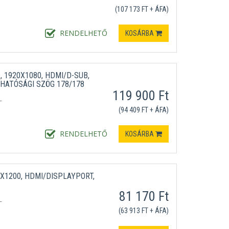
(107 173 FT + ÁFA)
RENDELHETŐ
KOSÁRBA
, 1920X1080, HDMI/D-SUB,
THATÓSÁGI SZÖG 178/178
119 900 Ft
L
(94 409 FT + ÁFA)
RENDELHETŐ
KOSÁRBA
X1200, HDMI/DISPLAYPORT,
81 170 Ft
L
(63 913 FT + ÁFA)