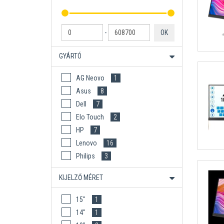
-
OK
GYÁRTÓ
AG Neovo
1
Asus
8
Dell
7
Elo Touch
2
HP
7
Lenovo
16
Philips
3
KIJELZŐ MÉRET
15"
1
14"
1