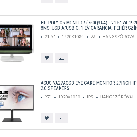
HP POLY G5 MONITOR (760Q9AA) - 21.5" VA 1920
8MS, USB-A/USB-C, 1 ÉV GARANCIA, FEHÉR SZÍ
21,5"
1920X1080
VA
HANGSZÓRÓVA
ASUS VA27AQSB EYE CARE MONITOR 27INCH I
2.0 SPEAKERS
27"
1920X1080
IPS
HANGSZÓRÓVAL