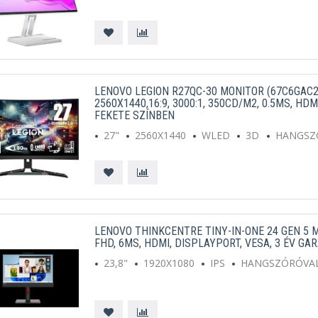
LENOVO LEGION R27QC-30 MONITOR (67C6GAC2
2560X1440,16:9, 3000:1, 350CD/M2, 0.5MS, HDM
FEKETE SZÍNBEN
27"
2560X1440
WLED
3D
HANGSZ
LENOVO THINKCENTRE TINY-IN-ONE 24 GEN 5 M
FHD, 6MS, HDMI, DISPLAYPORT, VESA, 3 ÉV GA
23,8"
1920X1080
IPS
HANGSZÓRÓVA