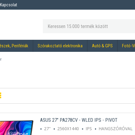
Kapcsolat
észek, Perifériák
Szórakoztató elektronika
Autó & GPS
Fotó-V
r
ASUS 27" PA278CV - WLED IPS - PIVOT
27"
2560X1440
IPS
HANGSZÓRÓVAL