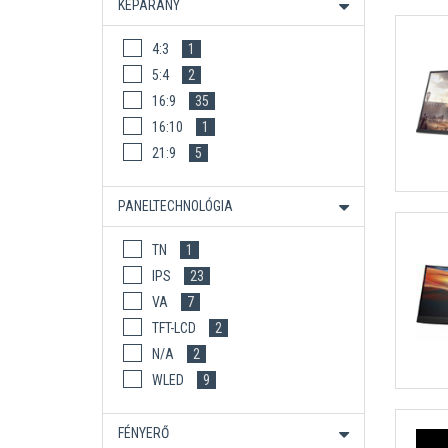
KÉPARÁNY
4:3
1
5:4
2
16:9
35
16:10
1
21:9
5
PANELTECHNOLÓGIA
TN
1
IPS
23
VA
7
TFT-LCD
2
N/A
2
WLED
9
FÉNYERŐ