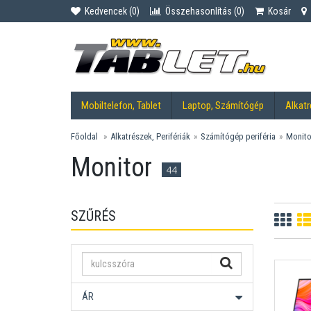
Kedvencek (
0
)
Összehasonlítás (
0
)
Kosár
Mobiltelefon, Tablet
Laptop, Számítógép
Alkatr
Főoldal
Alkatrészek, Perifériák
Számítógép periféria
Monito
Monitor
44
SZŰRÉS
ÁR