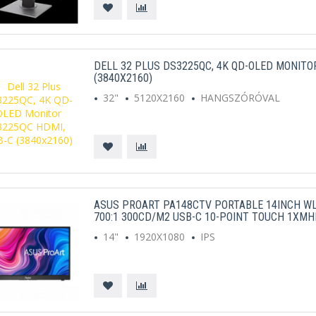
DELL 32 PLUS DS3225QC, 4K QD-OLED MONITO
(3840X2160)
32"
5120X2160
HANGSZÓRÓVAL
ASUS PROART PA148CTV PORTABLE 14INCH WLE
700:1 300CD/M2 USB-C 10-POINT TOUCH 1XMH
14"
1920X1080
IPS