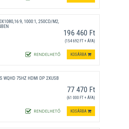
X1080,16:9, 1000:1, 250CD/M2,
NBEN
196 460 Ft
L
(154 692 FT + ÁFA)
RENDELHETŐ
KOSÁRBA
PS WQHD 75HZ HDMI DP 2XUSB
77 470 Ft
(61 000 FT + ÁFA)
RENDELHETŐ
KOSÁRBA