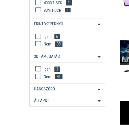
4000:1 SCR
1
80M:1 DCR
1
100000 :1
2
ÉRINTŐKÉPERNYŐ
Igen
6
Nem
38
3D TÁMOGATÁS
Igen
3
Nem
41
HANGSZÓRÓ
ÁLLAPOT