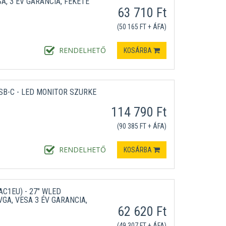
SA, 3 ÉV GARANCIA, FEKETE
63 710 Ft
(50 165 FT + ÁFA)
RENDELHETŐ
KOSÁRBA
USB-C - LED MONITOR SZÜRKE
114 790 Ft
(90 385 FT + ÁFA)
RENDELHETŐ
KOSÁRBA
C1EU) - 27" WLED
,VGA, VESA 3 ÉV GARANCIA,
62 620 Ft
(49 307 FT + ÁFA)