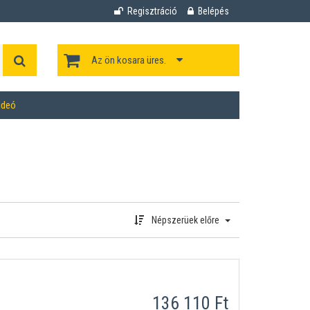
Regisztráció
Belépés
Az ön kosara üres.
ideó
Népszerüek előre
136 110 Ft