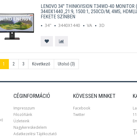
LENOVO 34" THINKVISION T34WD-40 MONITOR (6
3440X1440 ,21:9, 1500:1, 250CD/M, 4MS, HDMI,
FEKETE SZÍNBEN
34"
3440X1440
VA
3D
1
2
3
Következő
Utolsó (3)
CÉGINFORMÁCIÓ
KÖVESSEN MINKET
K
Impresszum
Facebook
La
Filozófiánk
Twitter
11
v)
Üzleteink
Em
Nagykereskedelem
T
Adatkezelési Tájékoztató