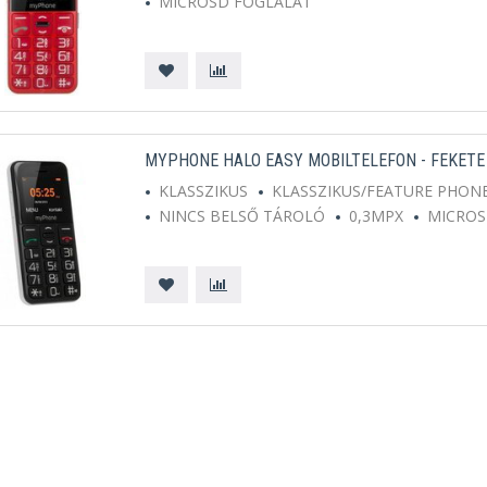
MICROSD FOGLALAT
MYPHONE HALO EASY MOBILTELEFON - FEKETE
KLASSZIKUS
KLASSZIKUS/FEATURE PHON
NINCS BELSŐ TÁROLÓ
0,3MPX
MICROS