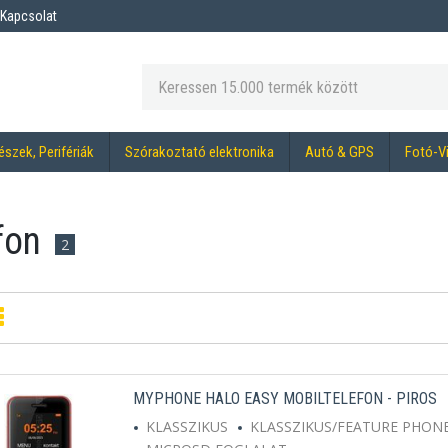
Kapcsolat
észek, Perifériák
Szórakoztató elektronika
Autó & GPS
Fotó-V
fon
2
MYPHONE HALO EASY MOBILTELEFON - PIROS
KLASSZIKUS
KLASSZIKUS/FEATURE PHON