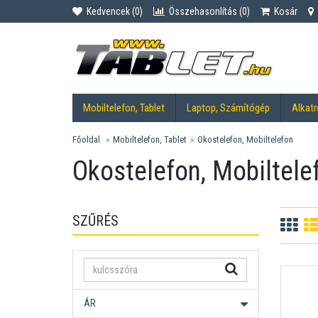
Kedvencek (
0
)
Összehasonlítás (
0
)
Kosár
Mobiltelefon, Tablet
Laptop, Számítógép
Alkatr
Főoldal
Mobiltelefon, Tablet
Okostelefon, Mobiltelefon
Okostelefon, Mobiltele
SZŰRÉS
ÁR