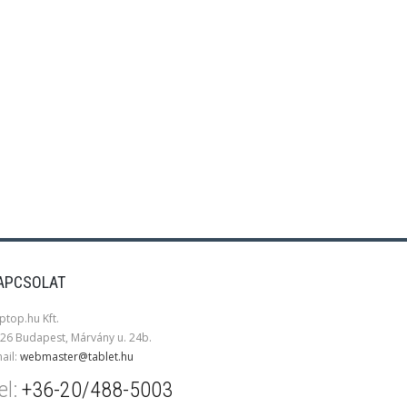
APCSOLAT
ptop.hu Kft.
26 Budapest, Márvány u. 24b.
ail:
webmaster@tablet.hu
el:
+36-20/488-5003