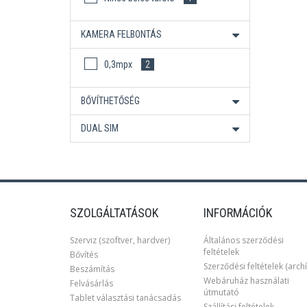
KAMERA FELBONTÁS
0,3mpx
2
BŐVÍTHETŐSÉG
DUAL SIM
SZOLGÁLTATÁSOK
INFORMÁCIÓK
Szerviz (szoftver, hardver)
Általános szerződési
feltételek
Bővítés
Szerződési feltételek (archí
Beszámítás
Webáruház használati
Felvásárlás
útmutató
Tablet választási tanácsadás
Szállítási feltételek