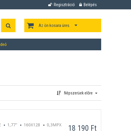
Regisztráció
Belépés
Az ön kosara üres.
ideó
Népszerüek előre
E
1,77"
160X128
0,3MPX
18 190 Ft