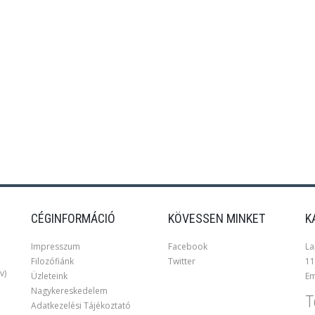
CÉGINFORMÁCIÓ
KÖVESSEN MINKET
K
Impresszum
Facebook
La
Filozófiánk
Twitter
11
v)
Üzleteink
Em
Nagykereskedelem
T
Adatkezelési Tájékoztató