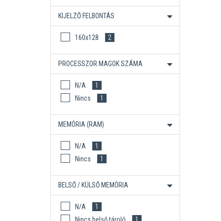
KIJELZŐ FELBONTÁS
160x128
2
PROCESSZOR MAGOK SZÁMA
N/A
1
Nincs
1
MEMÓRIA (RAM)
N/A
1
Nincs
1
BELSŐ / KÜLSŐ MEMÓRIA
N/A
1
Nincs belső tároló
1