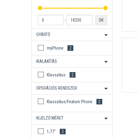
-
OK
GYÁRTÓ
myPhone
2
KIALAKÍTÁS
Klasszikus
2
OPERÁCIÓS RENDSZER
Klasszikus/Feature Phone
2
KIJELZŐ MÉRET
1,77"
2