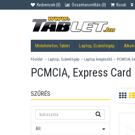
Kedvencek (
0
)
Összehasonlítás (
0
)
Kosár
Mobiltelefon, Tablet
Laptop, Számítógép
Alkatr
Főoldal
Laptop, Számítógép
Laptop kiegészítő
PCMCIA, Ex
PCMCIA, Express Card
SZŰRÉS
ÁR