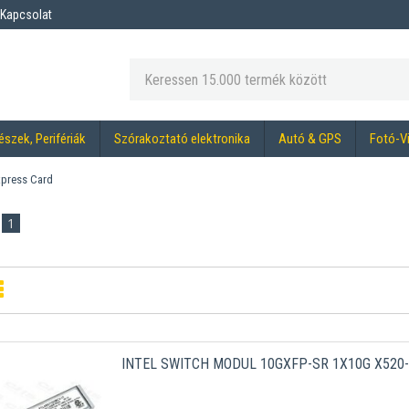
Kapcsolat
észek, Perifériák
Szórakoztató elektronika
Autó & GPS
Fotó-V
press Card
1
INTEL SWITCH MODUL 10GXFP-SR 1X10G X520