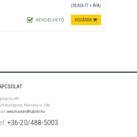
(38 826 FT + ÁFA)
RENDELHETŐ
KOSÁRBA
APCSOLAT
ptop.hu Kft.
26 Budapest, Márvány u. 24b.
ail:
webmaster@tablet.hu
el:
+36-20/488-5003