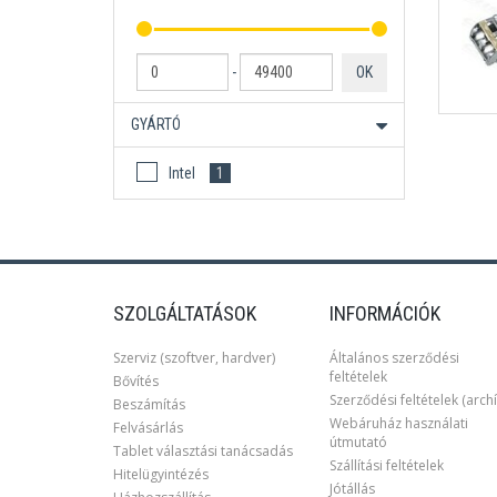
-
OK
GYÁRTÓ
Intel
1
SZOLGÁLTATÁSOK
INFORMÁCIÓK
Szerviz (szoftver, hardver)
Általános szerződési
feltételek
Bővítés
Szerződési feltételek (archí
Beszámítás
Webáruház használati
Felvásárlás
útmutató
Tablet választási tanácsadás
Szállítási feltételek
Hitelügyintézés
Jótállás