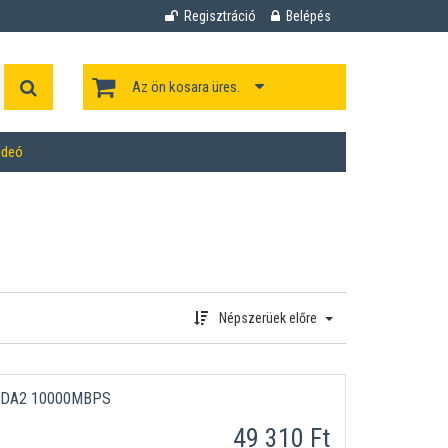
Regisztráció
Belépés
Az ön kosara üres.
ideó
Népszerüek előre
-DA2 10000MBPS
49 310 Ft