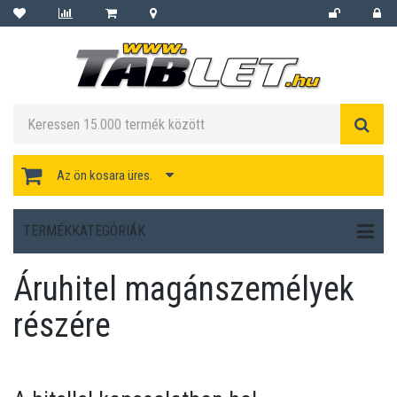
Az ön kosara üres.
TERMÉKKATEGÓRIÁK
Áruhitel magánszemélyek
részére