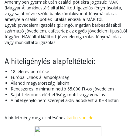
Amennyiben gyermek után családi pótlékra jogosult: MÁK
(Magyar Államkincstár) által kiállított igazolás fénymásolata,
vagy saját névre szóló bankszámlakivonat fénymásolata,
amelyre a családi pótlék- utalás érkezik a MÁK-tól.
Egyéb jövedelem igazolás (pl.: ingó, ingatlan bérbeadásából
származó jövedelem, cafeteria): az egyéb jövedelem típusától
függően NAV által kiállított jövedelemigazolás fénymásolata
vagy munkáltatói igazolás.
A hiteligénylés alapfeltételei:
18. életév betöltése
Európai Uniós állampolgárság
Állandó magyarországi lakcím
Rendszeres, minimum nettó 65.000 Ft-os jövedelem
Saját telefonos elérhetőség, mobil vagy vonalas
A hiteligénylő nem szerepel aktív adósként a KHR listán
A hirdetmény megtekintéséhez
kattintson ide
.