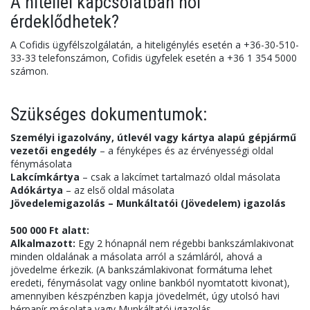
A hitellel kapcsolatban hol
érdeklődhetek?
A Cofidis ügyfélszolgálatán, a hiteligénylés esetén a +36-30-510-
33-33 telefonszámon, Cofidis ügyfelek esetén a +36 1 354 5000
számon.
Szükséges dokumentumok:
Személyi igazolvány, útlevél vagy kártya alapú gépjármű
vezetői engedély
– a fényképes és az érvényességi oldal
fénymásolata
Lakcímkártya
– csak a lakcímet tartalmazó oldal másolata
Adókártya
– az első oldal másolata
Jövedelemigazolás – Munkáltatói (Jövedelem) igazolás
500 000 Ft alatt:
Alkalmazott:
Egy 2 hónapnál nem régebbi bankszámlakivonat
minden oldalának a másolata arról a számláról, ahová a
jövedelme érkezik. (A bankszámlakivonat formátuma lehet
eredeti, fénymásolat vagy online bankból nyomtatott kivonat),
amennyiben készpénzben kapja jövedelmét, úgy utolsó havi
bérpapír másolata vagy Munkáltatói igazolás.