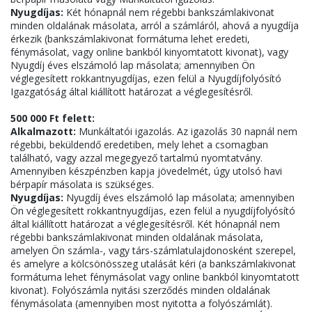
Nyugdíjas:
Két hónapnál nem régebbi bankszámlakivonat
minden oldalának másolata, arról a számláról, ahová a nyugdíja
érkezik (bankszámlakivonat formátuma lehet eredeti,
fénymásolat, vagy online bankból kinyomtatott kivonat), vagy
Nyugdíj éves elszámoló lap másolata; amennyiben Ön
véglegesített rokkantnyugdíjas, ezen felül a Nyugdíjfolyósító
Igazgatóság által kiállított határozat a véglegesítésről.
500 000 Ft felett:
Alkalmazott:
Munkáltatói igazolás. Az igazolás 30 napnál nem
régebbi, beküldendő eredetiben, mely lehet a csomagban
található, vagy azzal megegyező tartalmú nyomtatvány.
Amennyiben készpénzben kapja jövedelmét, úgy utolsó havi
bérpapír másolata is szükséges.
Nyugdíjas:
Nyugdíj éves elszámoló lap másolata; amennyiben
Ön véglegesített rokkantnyugdíjas, ezen felül a nyugdíjfolyósító
által kiállított határozat a véglegesítésről. Két hónapnál nem
régebbi bankszámlakivonat minden oldalának másolata,
amelyen Ön számla-, vagy társ-számlatulajdonosként szerepel,
és amelyre a kölcsönösszeg utalását kéri (a bankszámlakivonat
formátuma lehet fénymásolat vagy online bankból kinyomtatott
kivonat). Folyószámla nyitási szerződés minden oldalának
fénymásolata (amennyiben most nyitotta a folyószámlát).