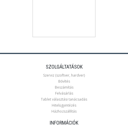
SZOLGÁLTATÁSOK
Szerviz (szoftver, hardver)
Bővítés
Beszámítás
Felvásárlás
Tablet választási tanácsadás
Hitelügyintézés
Házhozszállítás
INFORMÁCIÓK