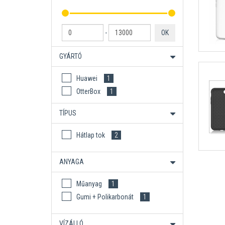
-
OK
GYÁRTÓ
Huawei
1
OtterBox
1
TÍPUS
Hátlap tok
2
ANYAGA
Műanyag
1
Gumi + Polikarbonát
1
VÍZÁLLÓ