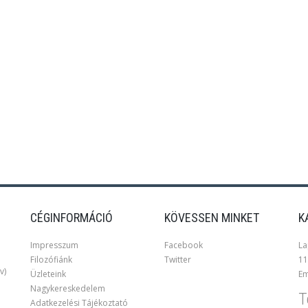
CÉGINFORMÁCIÓ
KÖVESSEN MINKET
K
Impresszum
Facebook
La
Filozófiánk
Twitter
11
v)
Üzleteink
Em
Nagykereskedelem
T
Adatkezelési Tájékoztató