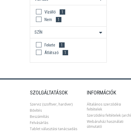
Vízálló
1
Nem
1
SZÍN
Fekete
1
Átlátszó
1
SZOLGÁLTATÁSOK
INFORMÁCIÓK
Szerviz (szoftver, hardver)
Általános szerződési
feltételek
Bővítés
Szerződési feltételek (archí
Beszámítás
Webáruház használati
Felvásárlás
útmutató
Tablet választási tanácsadás