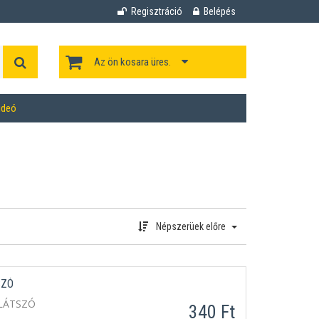
Regisztráció
Belépés
Az ön kosara üres.
ideó
Népszerüek előre
SZÓ
LÁTSZÓ
340 Ft