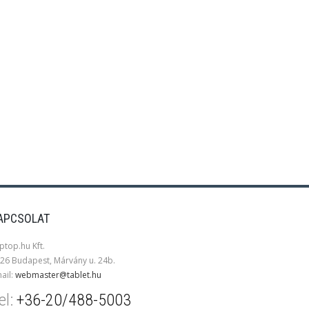
APCSOLAT
ptop.hu Kft.
26 Budapest, Márvány u. 24b.
ail:
webmaster@tablet.hu
el:
+36-20/488-5003