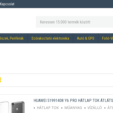
Kapcsolat
észek, Perifériák
Szórakoztató elektronika
Autó & GPS
Fotó-V
HUAWEI 51991408 Y6 PRO HÁTLAP TOK ÁTLÁT
HÁTLAP TOK
MŰANYAG
VÍZÁLLÓ
ÁT