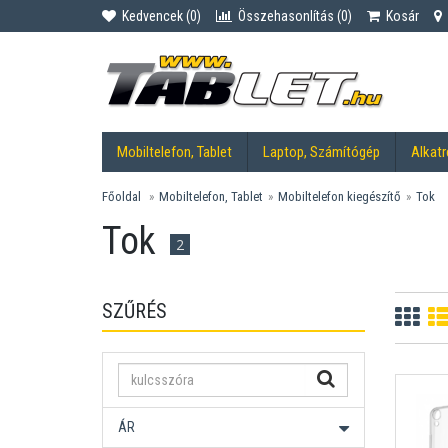
Kedvencek (
0
)
Összehasonlítás (
0
)
Kosár
Mobiltelefon, Tablet
Laptop, Számítógép
Alkatr
Főoldal
Mobiltelefon, Tablet
Mobiltelefon kiegészítő
Tok
Tok
2
SZŰRÉS
ÁR