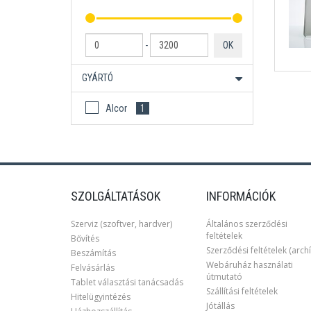
-
OK
GYÁRTÓ
Alcor
1
SZOLGÁLTATÁSOK
INFORMÁCIÓK
Szerviz (szoftver, hardver)
Általános szerződési
feltételek
Bővítés
Szerződési feltételek (archí
Beszámítás
Webáruház használati
Felvásárlás
útmutató
Tablet választási tanácsadás
Szállítási feltételek
Hitelügyintézés
Jótállás