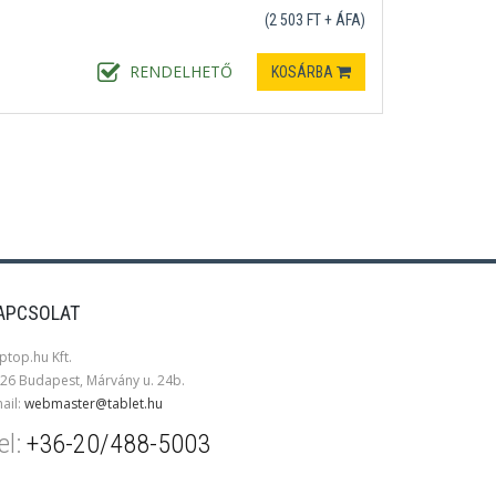
(2 503 FT + ÁFA)
RENDELHETŐ
KOSÁRBA
APCSOLAT
ptop.hu Kft.
26 Budapest, Márvány u. 24b.
ail:
webmaster@tablet.hu
el:
+36-20/488-5003