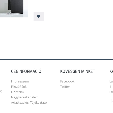
CÉGINFORMÁCIÓ
KÖVESSEN MINKET
K
Impresszum
Facebook
La
Filozófiánk
Twitter
11
v)
Üzleteink
Em
Nagykereskedelem
T
Adatkezelési Tájékoztató