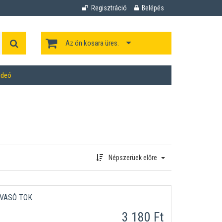
Regisztráció
Belépés
Az ön kosara üres.
ideó
Népszerüek előre
LVASÓ TOK
3 180 Ft