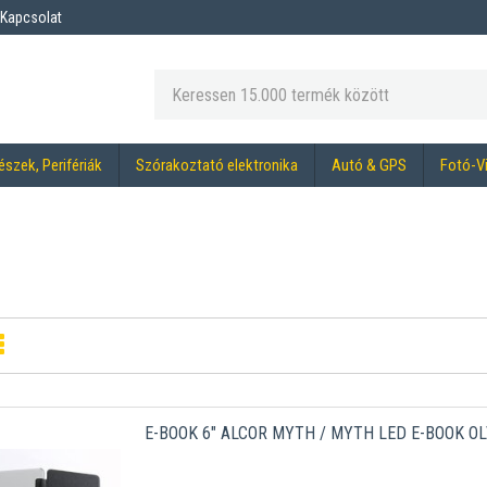
Kapcsolat
észek, Perifériák
Szórakoztató elektronika
Autó & GPS
Fotó-V
E-BOOK 6" ALCOR MYTH / MYTH LED E-BOOK O