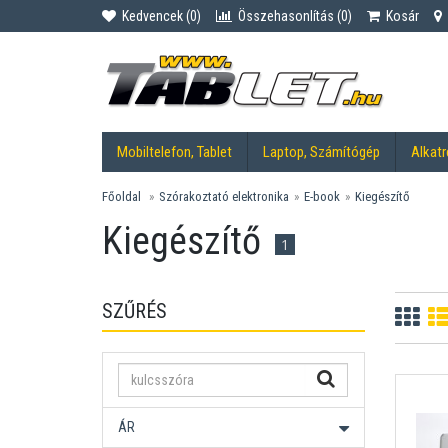
Kedvencek (
0
)
Összehasonlítás (
0
)
Kosár
Mobiltelefon, Tablet
Laptop, Számítógép
Alkatr
Főoldal
Szórakoztató elektronika
E-book
Kiegészítő
Kiegészítő
1
SZŰRÉS
ÁR