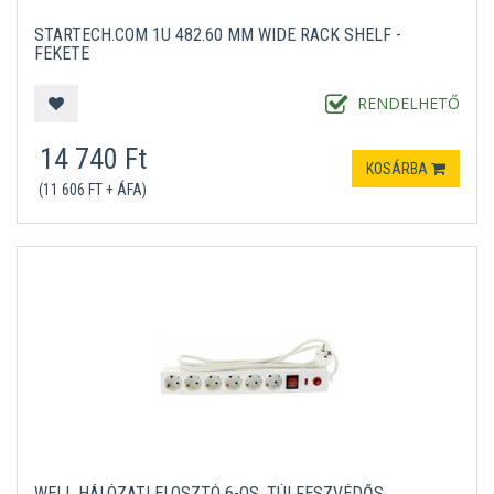
STARTECH.COM 1U 482.60 MM WIDE RACK SHELF -
FEKETE
RENDELHETŐ
14 740 Ft
KOSÁRBA
(11 606 FT + ÁFA)
WELL HÁLÓZATI ELOSZTÓ 6-OS, TÚLFESZVÉDŐS,