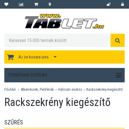
Az ön kosara üres.
TERMÉKKATEGÓRIÁK
Főoldal
Alkatrészek, Perifériák
Hálózati eszköz
Rackszekrény kiegészítő
Rackszekrény kiegészítő
SZŰRÉS