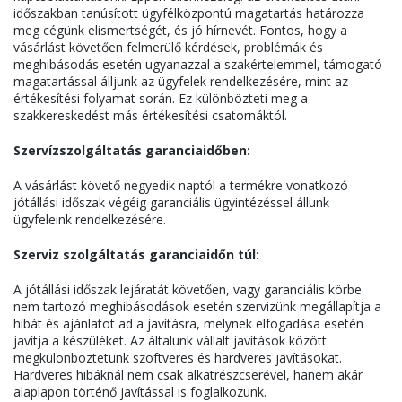
időszakban tanúsított ügyfélközpontú magatartás határozza
meg cégünk elismertségét, és jó hírnevét. Fontos, hogy a
vásárlást követően felmerülő kérdések, problémák és
meghibásodás esetén ugyanazzal a szakértelemmel, támogató
magatartással álljunk az ügyfelek rendelkezésére, mint az
értékesítési folyamat során. Ez különbözteti meg a
szakkereskedést más értékesítési csatornáktól.
Szervízszolgáltatás garanciaidőben:
A vásárlást követő negyedik naptól a termékre vonatkozó
jótállási időszak végéig garanciális ügyintézéssel állunk
ügyfeleink rendelkezésére.
Szerviz szolgáltatás garanciaidőn túl:
A jótállási időszak lejáratát követően, vagy garanciális körbe
nem tartozó meghibásodások esetén szervizünk megállapítja a
hibát és ajánlatot ad a javításra, melynek elfogadása esetén
javítja a készüléket. Az általunk vállalt javítások között
megkülönböztetünk szoftveres és hardveres javításokat.
Hardveres hibáknál nem csak alkatrészcserével, hanem akár
alaplapon történő javítással is foglalkozunk.