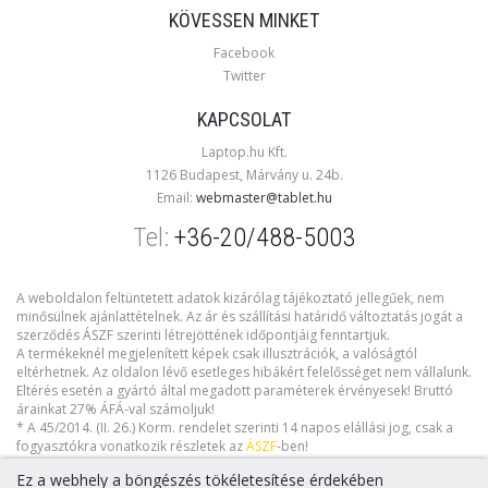
KÖVESSEN MINKET
Facebook
Twitter
KAPCSOLAT
Laptop.hu Kft.
1126 Budapest, Márvány u. 24b.
Email:
webmaster@tablet.hu
Tel:
+36-20/488-5003
A weboldalon feltüntetett adatok kizárólag tájékoztató jellegűek, nem
minősülnek ajánlattételnek. Az ár és szállítási határidő változtatás jogát a
szerződés ÁSZF szerinti létrejöttének időpontjáig fenntartjuk.
A termékeknél megjelenített képek csak illusztrációk, a valóságtól
eltérhetnek. Az oldalon lévő esetleges hibákért felelősséget nem vállalunk.
Eltérés esetén a gyártó által megadott paraméterek érvényesek! Bruttó
árainkat 27% ÁFÁ-val számoljuk!
* A 45/2014. (II. 26.) Korm. rendelet szerinti 14 napos elállási jog, csak a
fogyasztókra vonatkozik részletek az
ÁSZF
-ben!
Ez a webhely a böngészés tökéletesítése érdekében