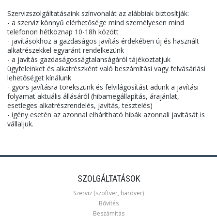
Szervizszolgáltatásaink színvonalát az alábbiak biztosítják:
- a szerviz könnyű elérhetősége mind személyesen mind
telefonon hétköznap 10-18h között
- javításokhoz a gazdaságos javítás érdekében új és használt
alkatrészekkel egyaránt rendelkezünk
- a javítás gazdaságosságtalanságáról tájékoztatjuk
ügyfeleinket és alkatrészként való beszámítási vagy felvásárlási
lehetőséget kínálunk
- gyors javításra törekszünk és felvilágosítást adunk a javítási
folyamat aktuális állásáról (hibamegállapítás, árajánlat,
esetleges alkatrészrendelés, javítás, tesztelés)
- igény esetén az azonnal elhárítható hibák azonnali javítását is
vállaljuk.
SZOLGÁLTATÁSOK
Szerviz (szoftver, hardver)
Bővítés
Beszámítás