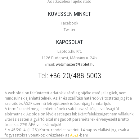
Adatkezelési Tájékoztató
KÖVESSEN MINKET
Facebook
Twitter
KAPCSOLAT
Laptop.hu Kft.
1126 Budapest, Márvány u. 24b.
Email:
webmaster@tablet.hu
Tel:
+36-20/488-5003
A weboldalon feltüntetett adatok kizárólag tájékoztató jellegűek, nem
minősülnek ajánlattételnek. Az ár és szállítási határidő változtatás jogát a
szerződés ÁSZF szerinti létrejöttének időpontjáig fenntartjuk.
A termékeknél megjelenített képek csak illusztrációk, a valóságtól
eltérhetnek. Az oldalon lévő esetleges hibákért felelősséget nem vállalunk.
Eltérés esetén a gyártó által megadott paraméterek érvényesek! Bruttó
árainkat 27% ÁFÁ-val számoljuk!
* A 45/2014. (II. 26.) Korm. rendelet szerinti 14 napos elállási jog, csak a
fogyasztókra vonatkozik részletek az
ÁSZF
-ben!