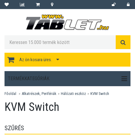
Az ön kosara üres.
TERMÉKKATEGÓRIÁK
Főoldal
Alkatrészek, Perifériák
Hálózati eszköz
KVM Switch
KVM Switch
SZŰRÉS