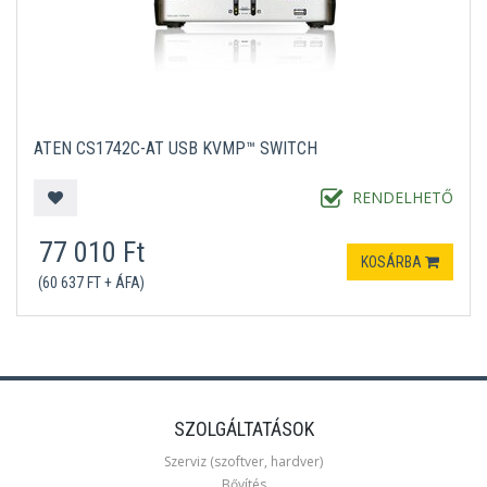
ATEN CS1742C-AT USB KVMP™ SWITCH
RENDELHETŐ
77 010 Ft
KOSÁRBA
(60 637 FT + ÁFA)
SZOLGÁLTATÁSOK
Szerviz (szoftver, hardver)
Bővítés