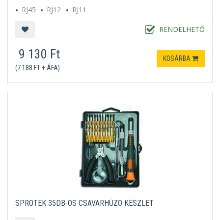
RJ45
RJ12
RJ11
RENDELHETŐ
9 130 Ft
KOSÁRBA
(7 188 FT + ÁFA)
SPROTEK 35DB-OS CSAVARHÚZÓ KÉSZLET