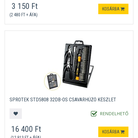
3 150 Ft
KOSÁRBA
(2 480 FT + ÁFA)
SPROTEK STD5808 32DB-OS CSAVARHÚZÓ KÉSZLET
RENDELHETŐ
16 400 Ft
KOSÁRBA
(12 913 FT + ÁFA)