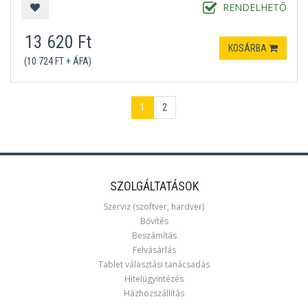
RENDELHETŐ
13 620 Ft
KOSÁRBA
(10 724 FT + ÁFA)
1
2
SZOLGÁLTATÁSOK
Szerviz (szoftver, hardver)
Bővítés
Beszámítás
Felvásárlás
Tablet választási tanácsadás
Hitelügyintézés
Házhozszállítás