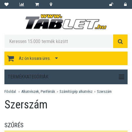
Az ön kosara üres.
TERMÉKKATEGÓRIÁK
Főoldal
Alkatrészek, Perifériák
Számítógép alkatrész
Szerszám
Szerszám
SZŰRÉS