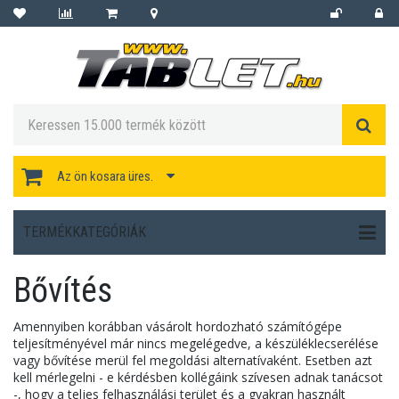
Az ön kosara üres.
TERMÉKKATEGÓRIÁK
Bővítés
Amennyiben
korábban
vásárolt
hordozható
számítógépe
teljesítményével
már
nincs
megelégedve
, a
készülék
lecserélése
vagy
bővítése
merül
fel
megoldási
alternatívaként
.
Esetben
azt
kell
mérlegelni
- e
kérdésben
kollégáink
szívesen
adnak
tanácsot
-,
hogy
a
teljes
felhasználási
terület
és
a
gyakran
használt