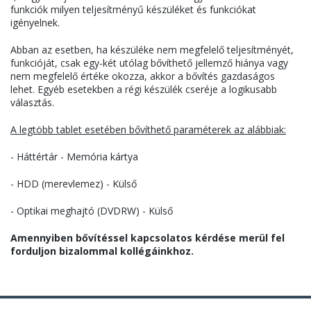
funkciók
milyen
teljesítményű
készüléket
és
funkciókat
igényelnek
.
Abban
az
esetben
, ha
készüléke
nem
megfelelő
teljesítményét
,
funkcióját
,
csak
egy-két
utólag
bővíthető
jellemző
hiánya
vagy
nem
megfelelő
értéke
okozza
,
akkor
a
bővítés
gazdaságos
lehet
.
Egyéb
esetekben
a
régi
készülék
cseréje
a
logikusabb
választás
.
A
legtöbb
tablet
esetében
bővíthető
paraméterek
az
alábbiak
:
- Háttértár -
Memória
kártya
- HDD (
merevlemez
) -
Külső
-
Optikai
meghajtó
(
DVDRW
) -
Külső
Amennyiben
bővítéssel
kapcsolatos
kérdése
merül
fel
forduljon
bizalommal
kollégáinkhoz
.