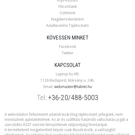
Impresszum
Filozófiánk
Üzleteink
Nagykereskedelem
Adatkezelési Tájékoztató
KÖVESSEN MINKET
Facebook
Twitter
KAPCSOLAT
Laptop.hu Kft.
1126 Budapest, Márvány u. 24b.
Email:
webmaster@tablet.hu
Tel:
+36-20/488-5003
A weboldalon feltüntetett adatok kizárólag tájékoztató jellegűek, nem
minősülnek ajánlattételnek. Az ár és szállítási határidő változtatás jogát a
szerződés ÁSZF szerinti létrejöttének időpontjáig fenntartjuk.
A termékeknél megjelenített képek csak illusztrációk, a valóságtól
eltérhetnek. Az oldalon lévő esetleges hibákért felelősséget nem vállalunk.