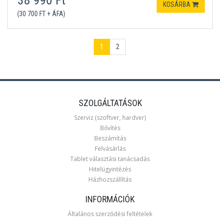
38 990 Ft
KOSÁRBA
(30 700 FT + ÁFA)
1
2
SZOLGÁLTATÁSOK
Szerviz (szoftver, hardver)
Bővítés
Beszámítás
Felvásárlás
Tablet választási tanácsadás
Hitelügyintézés
Házhozszállítás
INFORMÁCIÓK
Általános szerződési feltételek