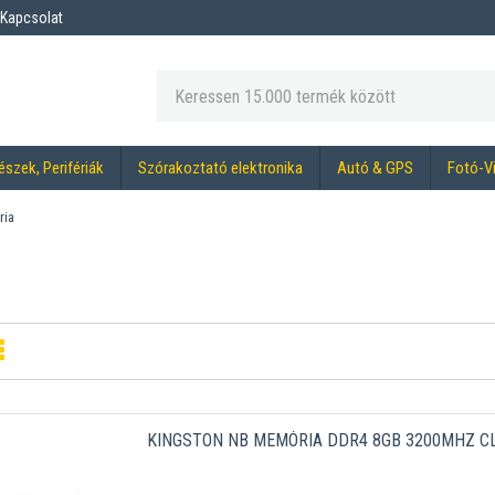
Kapcsolat
észek, Perifériák
Szórakoztató elektronika
Autó & GPS
Fotó-V
ria
KINGSTON NB MEMÓRIA DDR4 8GB 3200MHZ C