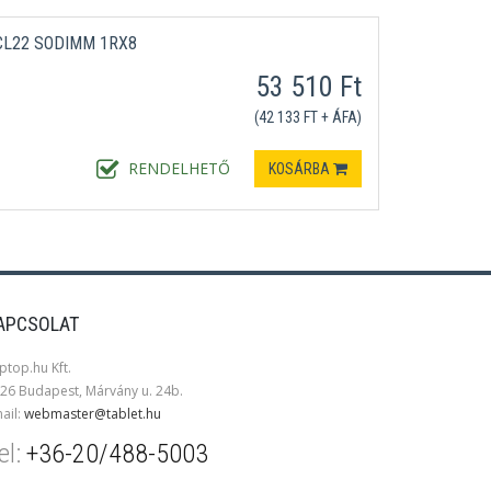
CL22 SODIMM 1RX8
53 510 Ft
(42 133 FT + ÁFA)
RENDELHETŐ
KOSÁRBA
APCSOLAT
ptop.hu Kft.
26 Budapest, Márvány u. 24b.
ail:
webmaster@tablet.hu
el:
+36-20/488-5003