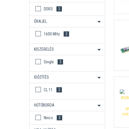
DDR3
3
ÓRAJEL
1600 MHz
3
KISZERELÉS
Single
3
IDŐZÍTÉS
CL 11
3
HŰTŐBORDA
Nincs
3