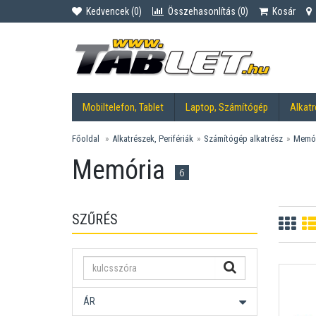
Kedvencek (
0
)
Összehasonlítás (
0
)
Kosár
Mobiltelefon, Tablet
Laptop, Számítógép
Alkatr
Főoldal
Alkatrészek, Perifériák
Számítógép alkatrész
Memó
Memória
6
SZŰRÉS
ÁR