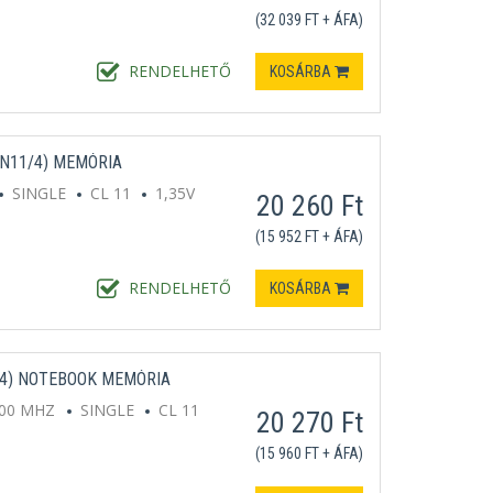
(32 039 FT + ÁFA)
RENDELHETŐ
KOSÁRBA
LN11/4) MEMÓRIA
SINGLE
CL 11
1,35V
20 260 Ft
(15 952 FT + ÁFA)
RENDELHETŐ
KOSÁRBA
/4) NOTEBOOK MEMÓRIA
00 MHZ
SINGLE
CL 11
20 270 Ft
(15 960 FT + ÁFA)