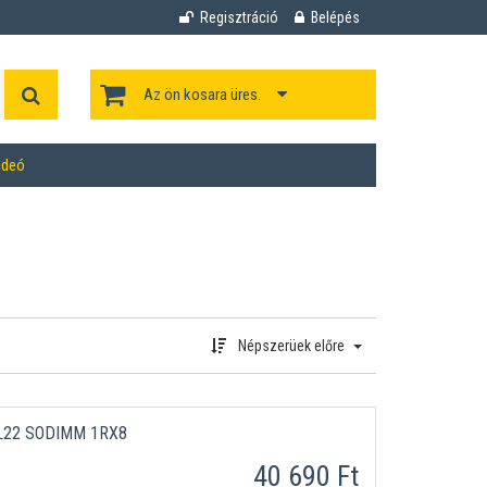
Regisztráció
Belépés
Az ön kosara üres.
ideó
Népszerüek előre
L22 SODIMM 1RX8
40 690 Ft