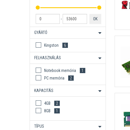
-
OK
GYÁRTÓ
Kingston
6
FELHASZNÁLÁS
Notebook memória
1
PC memória
2
KAPACITÁS
4GB
2
8GB
1
TÍPUS