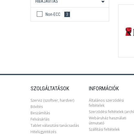
HIBAJAVÍTÁS
Non-ECC
3
SZOLGÁLTATÁSOK
INFORMÁCIÓK
Szerviz (szoftver, hardver)
Általános szerződési
feltételek
Bővítés
Szerződési feltételek (archí
Beszámítás
Webáruház használati
Felvásárlás
útmutató
Tablet választási tanácsadás
Szállítási feltételek
Hitelügyintézés