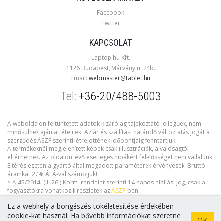
Facebook
Twitter
KAPCSOLAT
Laptop.hu Kft.
1126 Budapest, Márvány u. 24b.
Email:
webmaster@tablet.hu
Tel:
+36-20/488-5003
A weboldalon feltüntetett adatok kizárólag tájékoztató jellegűek, nem
minősülnek ajánlattételnek. Az ár és szállítási határidő változtatás jogát a
szerződés ÁSZF szerinti létrejöttének időpontjáig fenntartjuk.
A termékeknél megjelenített képek csak illusztrációk, a valóságtól
eltérhetnek. Az oldalon lévő esetleges hibákért felelősséget nem vállalunk.
Eltérés esetén a gyártó által megadott paraméterek érvényesek! Bruttó
árainkat 27% ÁFÁ-val számoljuk!
* A 45/2014. (II. 26.) Korm. rendelet szerinti 14 napos elállási jog, csak a
fogyasztókra vonatkozik részletek az
ÁSZF
-ben!
Ez a webhely a böngészés tökéletesítése érdekében
cookie-kat használ. Ha bővebb információkat szeretne
OK