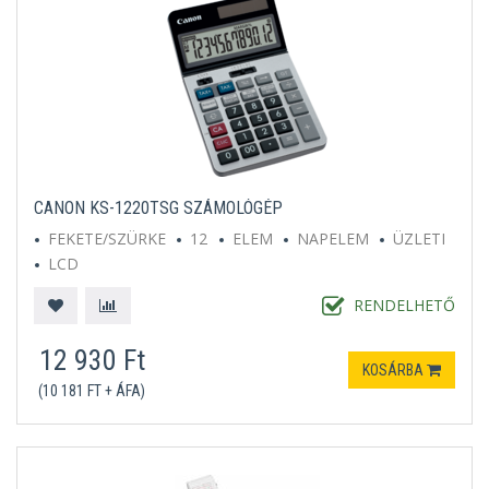
CANON KS-1220TSG SZÁMOLÓGÉP
FEKETE/SZÜRKE
12
ELEM
NAPELEM
ÜZLETI
LCD
RENDELHETŐ
12 930 Ft
KOSÁRBA
(10 181 FT + ÁFA)