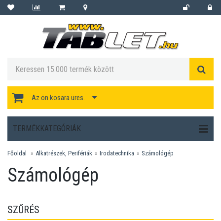
Az ön kosara üres.
TERMÉKKATEGÓRIÁK
Főoldal
Alkatrészek, Perifériák
Irodatechnika
Számológép
Számológép
SZŰRÉS