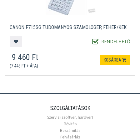
CANON F715SG TUDOMÁNYOS SZÁMOLÓGÉP, FEHÉR/KÉK
RENDELHETŐ
9 460 Ft
KOSÁRBA
(7 448 FT + ÁFA)
SZOLGÁLTATÁSOK
Szerviz (szoftver, hardver)
Bővítés
Beszámítás
Felvásárlás