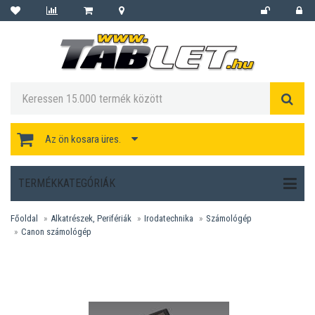
Az ön kosara üres.
TERMÉKKATEGÓRIÁK
Főoldal
Alkatrészek, Perifériák
Irodatechnika
Számológép
Canon számológép