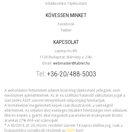
Adatkezelési Tájékoztató
KÖVESSEN MINKET
Facebook
Twitter
KAPCSOLAT
Laptop.hu Kft.
1126 Budapest, Márvány u. 24b.
Email:
webmaster@tablet.hu
Tel:
+36-20/488-5003
A weboldalon feltüntetett adatok kizárólag tájékoztató jellegűek, nem
minősülnek ajánlattételnek. Az ár és szállítási határidő változtatás jogát a
szerződés ÁSZF szerinti létrejöttének időpontjáig fenntartjuk.
A termékeknél megjelenített képek csak illusztrációk, a valóságtól
eltérhetnek. Az oldalon lévő esetleges hibákért felelősséget nem vállalunk.
Eltérés esetén a gyártó által megadott paraméterek érvényesek! Bruttó
árainkat 27% ÁFÁ-val számoljuk!
* A 45/2014. (II. 26.) Korm. rendelet szerinti 14 napos elállási jog, csak a
fogyasztókra vonatkozik részletek az
ÁSZF
-ben!