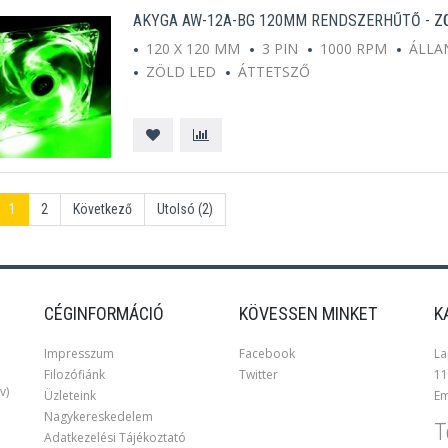
AKYGA AW-12A-BG 120MM RENDSZERHŰTŐ - Z
120 X 120 MM
3 PIN
1000 RPM
ÁLLA
ZÖLD LED
ÁTTETSZŐ
1
2
Következő
Utolsó (2)
CÉGINFORMÁCIÓ
KÖVESSEN MINKET
K
Impresszum
Facebook
La
Filozófiánk
Twitter
11
v)
Üzleteink
Em
Nagykereskedelem
T
Adatkezelési Tájékoztató