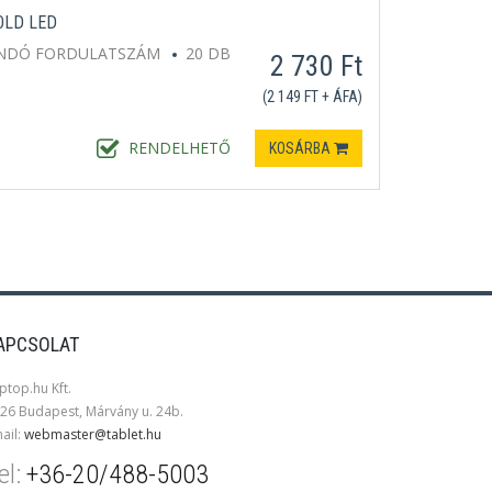
ÖLD LED
NDÓ FORDULATSZÁM
20 DB
2 730 Ft
(2 149 FT + ÁFA)
RENDELHETŐ
KOSÁRBA
APCSOLAT
ptop.hu Kft.
26 Budapest, Márvány u. 24b.
ail:
webmaster@tablet.hu
el:
+36-20/488-5003