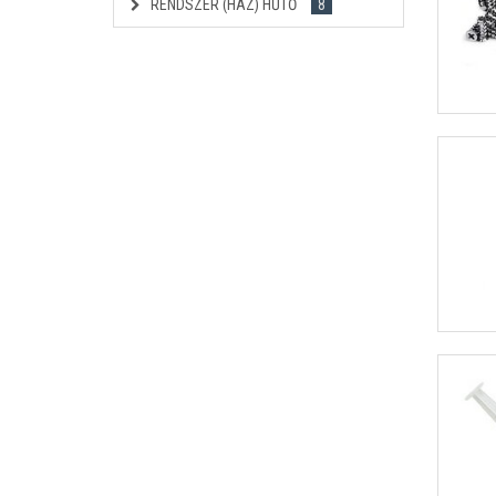
RENDSZER (HÁZ) HŰTŐ
8