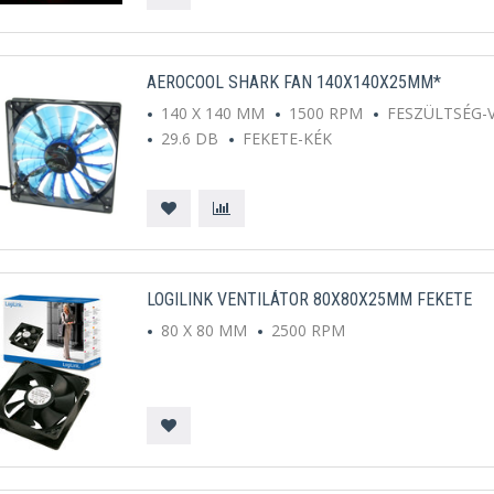
AEROCOOL SHARK FAN 140X140X25MM*
140 X 140 MM
1500 RPM
FESZÜLTSÉG-V
29.6 DB
FEKETE-KÉK
LOGILINK VENTILÁTOR 80X80X25MM FEKETE
80 X 80 MM
2500 RPM