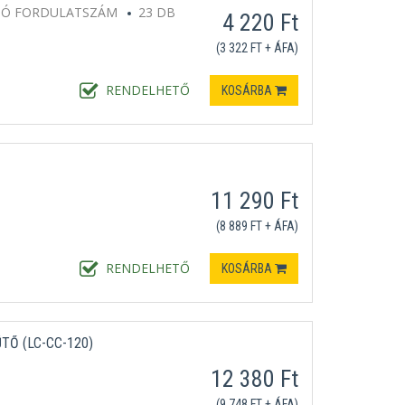
DÓ FORDULATSZÁM
23 DB
4 220 Ft
(3 322 FT + ÁFA)
RENDELHETŐ
KOSÁRBA
11 290 Ft
(8 889 FT + ÁFA)
RENDELHETŐ
KOSÁRBA
Ő (LC-CC-120)
12 380 Ft
(9 748 FT + ÁFA)