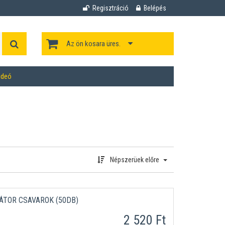
Regisztráció
Belépés
Az ön kosara üres.
ideó
Népszerüek előre
TOR CSAVAROK (50DB)
2 520 Ft