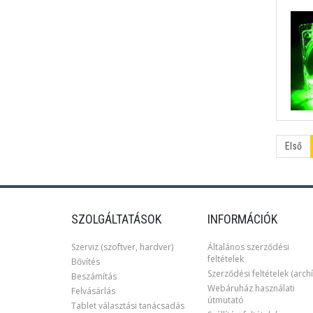
Első
SZOLGÁLTATÁSOK
INFORMÁCIÓK
Szerviz (szoftver, hardver)
Általános szerződési
feltételek
Bővítés
Szerződési feltételek (archí
Beszámítás
Webáruház használati
Felvásárlás
útmutató
Tablet választási tanácsadás