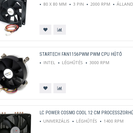
80 X 80 MM
3 PIN
2000 RPM
ÁLLAN
STARTECH FAN1156PWM PWM CPU HŰTŐ
INTEL
LÉGHŰTÉS
3000 RPM
LC POWER COSMO COOL 12 CM PROCESSZORHŰT
UNIVERZÁLIS
LÉGHŰTÉS
1400 RPM