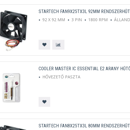
STARTECH FAN9X25TX3L 92MM RENDSZERHŰ
92 X 92 MM
3 PIN
1800 RPM
ÁLLAN
COOLER MASTER IC ESSENTIAL E2 ARANY HŰT
HŐVEZETŐ PASZTA
STARTECH FAN8X25TX3L 80MM RENDSZERHŰ