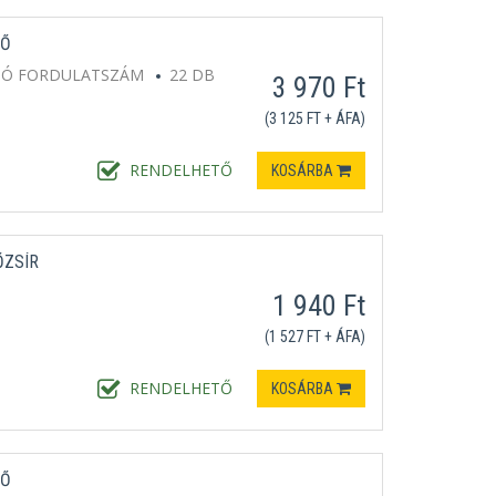
TŐ
DÓ FORDULATSZÁM
22 DB
3 970 Ft
(3 125 FT + ÁFA)
RENDELHETŐ
KOSÁRBA
ŐZSÍR
1 940 Ft
(1 527 FT + ÁFA)
RENDELHETŐ
KOSÁRBA
TŐ