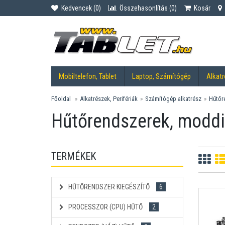
Kedvencek (
0
)
Összehasonlítás (
0
)
Kosár
Mobiltelefon, Tablet
Laptop, Számítógép
Alkatr
Főoldal
Alkatrészek, Perifériák
Számítógép alkatrész
Hűtőr
Hűtőrendszerek, modd
TERMÉKEK
HŰTŐRENDSZER KIEGÉSZÍTŐ
6
PROCESSZOR (CPU) HŰTŐ
2