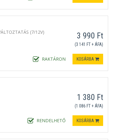
ÁLTOZTATÁS (7/12V)
3 990 Ft
(3 141 FT + ÁFA)
RAKTÁRON
KOSÁRBA
1 380 Ft
(1 086 FT + ÁFA)
RENDELHETŐ
KOSÁRBA