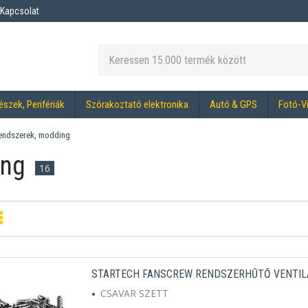
Kapcsolat
észek, Perifériák
Szórakoztató elektronika
Autó & GPS
Fotó-V
endszerek, modding
ing
16
STARTECH FANSCREW RENDSZERHŰTŐ VENTILÁ
CSAVAR SZETT