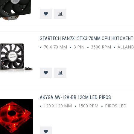
STARTECH FAN7X15TX3 70MM CPU HŰTŐVENT
70 X 70 MM
3 PIN
3500 RPM
ÁLLAN
AKYGA AW-12A-BR 12CM LED PIROS
120 X 120 MM
1500 RPM
PIROS LED