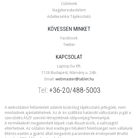
Üzleteink
Nagykereskedelem
Adatkezelési Tájékoztató
KÖVESSEN MINKET
Facebook
Twitter
KAPCSOLAT
Laptop.hu Kft.
1126 Budapest, Márvány u. 24b.
Email:
webmaster@tablet.hu
Tel:
+36-20/488-5003
A weboldalon feltüntetett adatok kizárólag tájékoztató jellegűek, nem
minősülnek ajánlattételnek. Az ár és szállítási határidő változtatás jogát a
szerződés ÁSZF szerinti létrejöttének időpontjáig fenntartjuk.
A termékeknél megjelenített képek csak illusztrációk, a valóságtól
eltérhetnek. Az oldalon lévő esetleges hibákért felelősséget nem vállalunk.
Eltérés esetén a gyártó által megadott paraméterek érvényesek! Bruttó