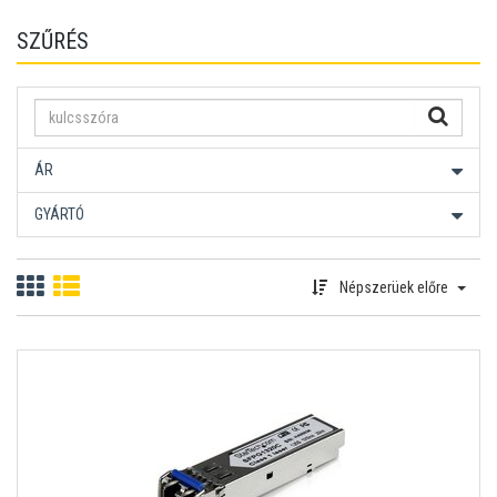
SZŰRÉS
ÁR
GYÁRTÓ
Népszerüek előre