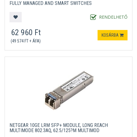
FULLY MANAGED AND SMART SWITCHES
RENDELHETŐ
62 960 Ft
KOSÁRBA
(49 574 FT + ÁFA)
NETGEAR 10GE LRM SFP+ MODULE, LONG REACH
MULTIMODE 802.3AQ, 62.5/125?M MULTIMOD