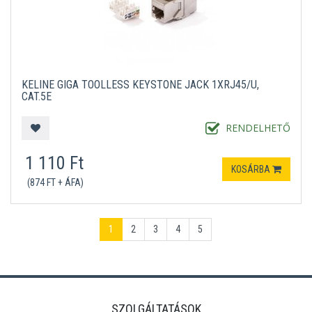
KELINE GIGA TOOLLESS KEYSTONE JACK 1XRJ45/U,
CAT.5E
RENDELHETŐ
1 110 Ft
KOSÁRBA
(874 FT + ÁFA)
1
2
3
4
5
SZOLGÁLTATÁSOK