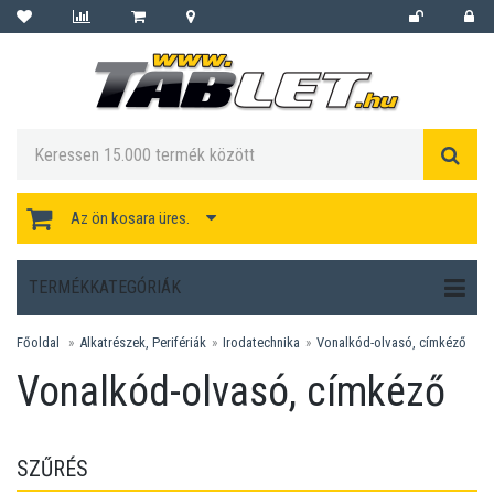
Az ön kosara üres.
TERMÉKKATEGÓRIÁK
Főoldal
Alkatrészek, Perifériák
Irodatechnika
Vonalkód-olvasó, címkéző
Vonalkód-olvasó, címkéző
SZŰRÉS