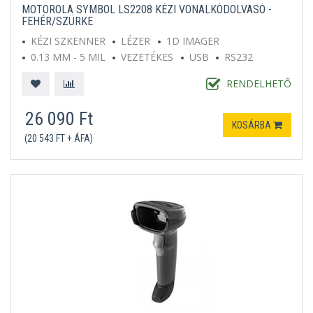
MOTOROLA SYMBOL LS2208 KÉZI VONALKÓDOLVASÓ -
FEHÉR/SZÜRKE
KÉZI SZKENNER
LÉZER
1D IMAGER
0.13 MM - 5 MIL
VEZETÉKES
USB
RS232
FEHÉR - SZÜRKE
ÁLLVÁNNYAL EGYÜTT
RENDELHETŐ
26 090 Ft
KOSÁRBA
(20 543 FT + ÁFA)