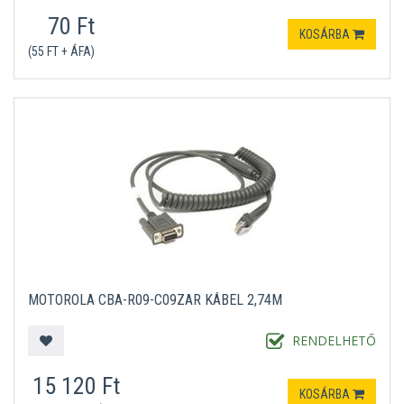
70 Ft
KOSÁRBA
(55 FT + ÁFA)
MOTOROLA CBA-R09-C09ZAR KÁBEL 2,74M
RENDELHETŐ
15 120 Ft
KOSÁRBA