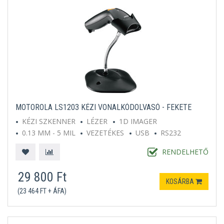
MOTOROLA LS1203 KÉZI VONALKÓDOLVASÓ - FEKETE
KÉZI SZKENNER
LÉZER
1D IMAGER
0.13 MM - 5 MIL
VEZETÉKES
USB
RS232
FEKETE
ÁLLVÁNNYAL EGYÜTT
RENDELHETŐ
29 800 Ft
KOSÁRBA
(23 464 FT + ÁFA)