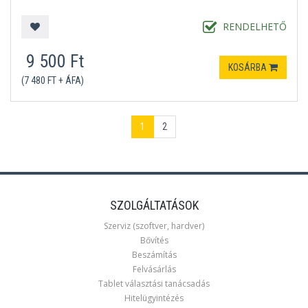
RENDELHETŐ
9 500 Ft
KOSÁRBA
(7 480 FT + ÁFA)
1
2
SZOLGÁLTATÁSOK
Szerviz (szoftver, hardver)
Bővítés
Beszámítás
Felvásárlás
Tablet választási tanácsadás
Hitelügyintézés