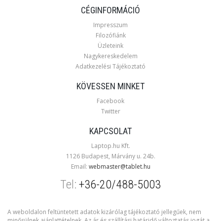
CÉGINFORMÁCIÓ
Impresszum
Filozófiánk
Üzleteink
Nagykereskedelem
Adatkezelési Tájékoztató
KÖVESSEN MINKET
Facebook
Twitter
KAPCSOLAT
Laptop.hu Kft.
1126 Budapest, Márvány u. 24b.
Email:
webmaster@tablet.hu
Tel:
+36-20/488-5003
A weboldalon feltüntetett adatok kizárólag tájékoztató jellegűek, nem
minősülnek ajánlattételnek. Az ár és szállítási határidő változtatás jogát a