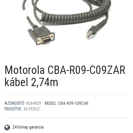
Motorola CBA-R09-C09ZAR
kábel 2,74m
AZONOSÍTÓ:
#284429
MODEL:
CBA-R09-C09ZAR
FRISSÍTVE:
36 PERCE
24 hónap garancia