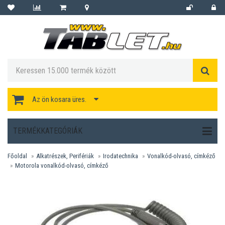
Az ön kosara üres.
TERMÉKKATEGÓRIÁK
Főoldal
Alkatrészek, Perifériák
Irodatechnika
Vonalkód-olvasó, címkéző
Motorola vonalkód-olvasó, címkéző