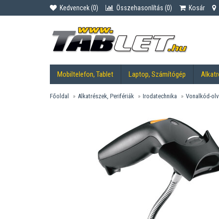
Kedvencek (
0
)
Összehasonlítás (
0
)
Kosár
Mobiltelefon, Tablet
Laptop, Számítógép
Alkatr
Főoldal
Alkatrészek, Perifériák
Irodatechnika
Vonalkód-olv