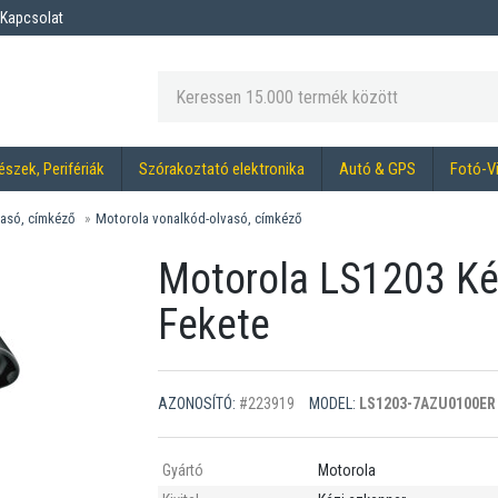
Kapcsolat
észek, Perifériák
Szórakoztató elektronika
Autó & GPS
Fotó-V
asó, címkéző
Motorola vonalkód-olvasó, címkéző
Motorola LS1203 Kéz
Fekete
AZONOSÍTÓ:
#223919
MODEL:
LS1203-7AZU0100ER
Gyártó
Motorola