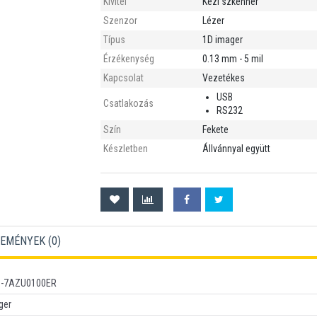
Kivitel
Kézi szkenner
Szenzor
Lézer
Típus
1D imager
Érzékenység
0.13 mm - 5 mil
Kapcsolat
Vezetékes
USB
Csatlakozás
RS232
Szín
Fekete
Készletben
Állvánnyal együtt
EMÉNYEK (
0
)
3-7AZU0100ER
ger