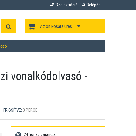
Regisztráció
Belépés
Az ön kosara üres.
ideó
i vonalkódolvasó -
FRISSÍTVE:
3 PERCE
24 hónap garancia