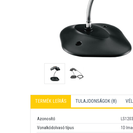
TERMÉK LEÍRÁS
TULAJDONSÁGOK (8)
VÉL
Azonosító
LS120
Vonalkódolvasó típus
1D Ima