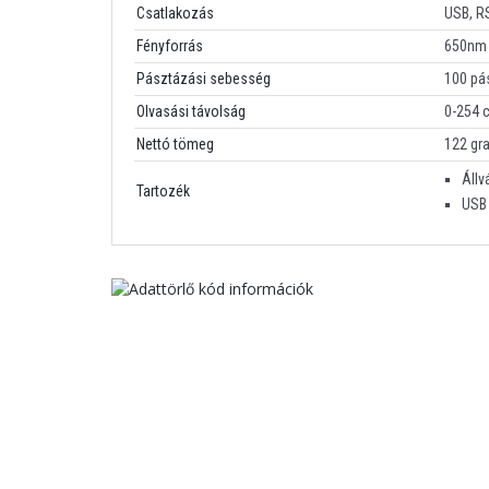
Csatlakozás
USB, R
Fényforrás
650nm 
Pásztázási sebesség
100 pá
Olvasási távolság
0-254 
Nettó tömeg
122 g
Állv
Tartozék
USB 