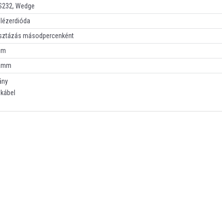
S232, Wedge
lézerdióda
sztázás másodpercenként
cm
ramm
ány
kábel