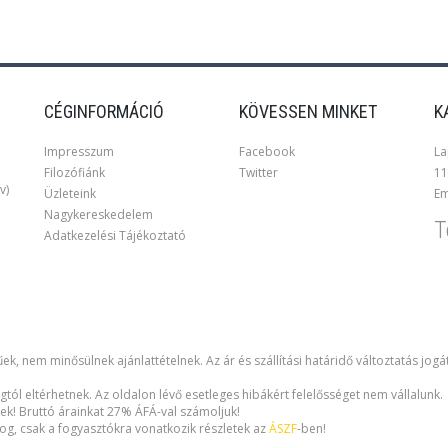
CÉGINFORMÁCIÓ
KÖVESSEN MINKET
K
Impresszum
Facebook
La
Filozófiánk
Twitter
11
v)
Üzleteink
Em
Nagykereskedelem
T
Adatkezelési Tájékoztató
ek, nem minősülnek ajánlattételnek. Az ár és szállítási határidő változtatás jogá
gtól eltérhetnek. Az oldalon lévő esetleges hibákért felelősséget nem vállalunk.
ek! Bruttó árainkat 27% ÁFÁ-val számoljuk!
i jog, csak a fogyasztókra vonatkozik részletek az
ÁSZF
-ben!