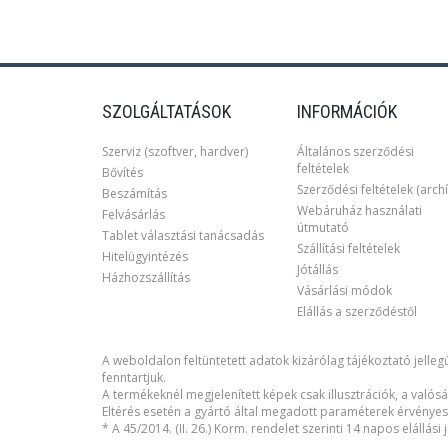
SZOLGÁLTATÁSOK
INFORMÁCIÓK
Szerviz (szoftver, hardver)
Általános szerződési
feltételek
Bővítés
Szerződési feltételek (archí
Beszámítás
Webáruház használati
Felvásárlás
útmutató
Tablet választási tanácsadás
Szállítási feltételek
Hitelügyintézés
Jótállás
Házhozszállítás
Vásárlási módok
Elállás a szerződéstől
A weboldalon feltüntetett adatok kizárólag tájékoztató jellegű
fenntartjuk.
A termékeknél megjelenített képek csak illusztrációk, a valósá
Eltérés esetén a gyártó által megadott paraméterek érvényes
* A 45/2014. (II. 26.) Korm. rendelet szerinti 14 napos elállás