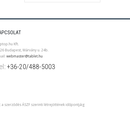
APCSOLAT
ptop.hu Kft.
26 Budapest, Márvány u. 24b.
ail:
webmaster@tablet.hu
el:
+36-20/488-5003
t a szerződés ÁSZF szerinti létrejöttének időpontjáig