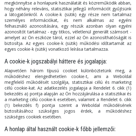
megkönnyítse a honlapunk használatát és közreműködik abban,
hogy néhány releváns, statisztikai jellegű információt gyűjtsünk
a látogatóinkról. A cookie-k (sütik) egy része nem tartalmaz
személyes információkat, és nem alkalmas az egyéni
felhasználó azonosítására, egy részük azonban olyan egyéni
azonosítót tartalmaz - egy titkos, véletlenül generált számsort -
amelyet az Ön eszköze tárol, ezzel az Ön azonosíthatóságát is
biztosítja. Az egyes cookie-k (sütik) működési időtartamát az
egyes cookie-k (sütik) vonatkozó leírása tartalmazza.
A cookie-k jogszabályi háttere és jogalapja:
Alapvetően három típusú cookiet különböztetünk meg, a
működéshez elengedhetetlen cookie-t, ami a Weboldal
megfelelő működését szolgálja, statisztikai célú és marketing
célú cookie-kat. Az adatkezelés jogalapja a Rendelet 6. cikk (1)
bekezdés a) pontja alapján az Ön hozzájárulása a statisztikai és
a marketing célú cookie-k esetében, valamint a Rendelet 6. cikk
(1) bekezdés f) pontja szerint a Weboldal működésének
biztosításához szükséges jogos érdek, a működéshez
szükséges cookiek esetében.
A honlap által használt cookie-k főbb jellemzői: