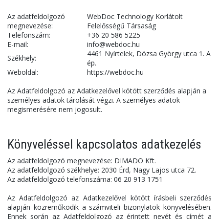
Az adatfeldolgozó
WebDoc Technology Korlátolt
megnevezése:
Felelősségű Társaság
Telefonszám:
+36 20 586 5225
E-mail:
info@webdoc.hu
4461 Nyírtelek, Dózsa György utca 1. A
Székhely:
ép.
Weboldal:
https://webdoc.hu
Az Adatfeldolgozó az Adatkezelővel kötött szerződés alapján a
személyes adatok tárolását végzi. A személyes adatok
megismerésére nem jogosult.
Könyveléssel kapcsolatos adatkezelés
Az adatfeldolgozó megnevezése: DIMADO Kft.
Az adatfeldolgozó székhelye: 2030 Érd, Nagy Lajos utca 72.
Az adatfeldolgozó telefonszáma: 06 20 913 1751
Az Adatfeldolgozó az Adatkezelővel kötött írásbeli szerződés
alapján közreműködik a számviteli bizonylatok könyvelésében.
Ennek során az Adatfeldolgozó az érintett nevét és címét a