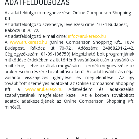
ADATFELDOLGOZÁS
Az adatfeldolgozó megnevezése: Online Comparison Shopping
Kft.
Az adatfeldolgozó székhelye, levelezési címe: 1074 Budapest,
Rákóczi út 70-72.
Az adatfeldolgozó e-mail címe:
info@arukereso.hu
A
www.arukereso.hu
(Online Comparison Shopping Kft.. 1074
Budapest, Rákóczi út 70-72., Adószám: 24868291-2-42,
Cégjegyzékszám: 01-09-186759) Megbízható bolt programjának
működése érdekében az itt történő vásárlások után a vásárló e-
mail címe, illetve az általa megvásárolt termék megnevezése az
arukereso.hu részére továbbításra kerül. Az adattovábbítás célja:
vásárlói visszajelzés igénylése és megjelenítése. Az így
továbbított személyes adatokat az Online Comparison Shopping
Kft. a
www.arukereso.hu
Adatvédelmi és adatkezelési
szabályzatának megfelelően kezeli. Az e körben továbbított
adatok adatkezelőjének az Online Comparison Shopping Kft.
minősül.