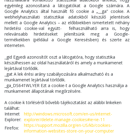
egyénileg azonosítaná a látogatókat a Google számára. A
Google Analytics által használt fő cookie a „__ga” cookie. A
webhelyhasználati statisztikai adatokból készülő jelentések
mellett a Google Analytics – az előbbiekben ismertetett néhány
hirdetési cookie-val együtt- felhasználható arra is, hogy
relevánsabb hirdetéseket jelenítsünk meg a Google-
termékekben (például a Google Keresésben) és szerte az
interneten.
_gid Egyedi azonosítót oszt a látogatóra, hogy statisztika
készülhessen az oldal használatáról és amely a munkamenet
lejártával törlődik.
_gat A lek érési arány szabályozására alkalmazható és a
munkamenet lejártával törlődik.
_ga_DS641WLYER Ezt a cookie-t a Google Analytics használja a
munkamenet állapotának megőrzésére.
A cookie-k törléséről bővebb tájékoztatást az alábbi linkeken
találhat:
Internet
http://windows.microsoft.com/en-us/internet-
Explorer:
explorer/delete-manage-cookies#ie=ie-11
https://support.mozilla.org/en-US/kb/cookies-
Firefox:
information-websites-store-on-your-computer