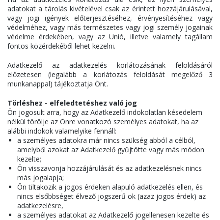
adatokat a tárolás kivételével csak az érintett hozzájárulásával,
vagy jogi igények előterjesztéséhez, érvényesítéséhez vagy
védelméhez, vagy más természetes vagy jogi személy jogainak
védelme érdekében, vagy az Unió, illetve valamely tagállam
fontos közérdekéből lehet kezelni.
Adatkezelő az adatkezelés korlátozásának feloldásáról
előzetesen (legalább a korlátozás feloldását megelőző 3
munkanappal) tájékoztatja Önt.
Törléshez - elfeledtetéshez való jog
Ön jogosult arra, hogy az Adatkezelő indokolatlan késedelem
nélkül törölje az Önre vonatkozó személyes adatokat, ha az
alábbi indokok valamelyike fennáll:
a személyes adatokra már nincs szükség abból a célból,
amelyből azokat az Adatkezelő gyűjtötte vagy más módon
kezelte;
Ön visszavonja hozzájárulását és az adatkezelésnek nincs
más jogalapja;
Ön tiltakozik a jogos érdeken alapuló adatkezelés ellen, és
nincs elsőbbséget élvező jogszerű ok (azaz jogos érdek) az
adatkezelésre,
a személyes adatokat az Adatkezelő jogellenesen kezelte és