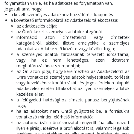
folyamatban van-e, és ha adatkezelés folyamatban van,
jogosult arra, hogy:
a kezelt személyes adatokhoz hozzáférést kapjon és
a következő információkról az Adatkezelő tájékoztassa:
az adatkezelés céljai;
az Önről kezelt személyes adatok kategóriái;
információ azon címzettekről vagy címzettek
kategóriáiról, akikkel, illetve amelyekkel a személyes
adatokat az Adatkezelő közölte vagy közölni fogja;
a személyes adatok tárolásának tervezett időtartama,
vagy ha ez nem lehetséges, ezen időtartam
meghatározásának szempontjai;
az Ön azon joga, hogy kérelmezheti az Adatkezelőtől az
Önre vonatkozó személyes adatok helyesbítését, törlését
vagy kezelésének korlátozását, és jogos érdeken alapuló
adatkezelés esetén tiltakozhat az ilyen személyes adatok
kezelése ellen;
a felügyeleti hatósághoz címzett panasz benyújtásának
joga;
ha az adatokat nem Öntől gyűjtötték be, a forrásukra
vonatkozó minden elérhető információ;
az automatizált döntéshozatal tényéről (ha alkalmazott
ilyen eljárás), ideértve a profilalkotást is, valamint legalább
ezekben az esetekben az alkalmazott logikára és arra