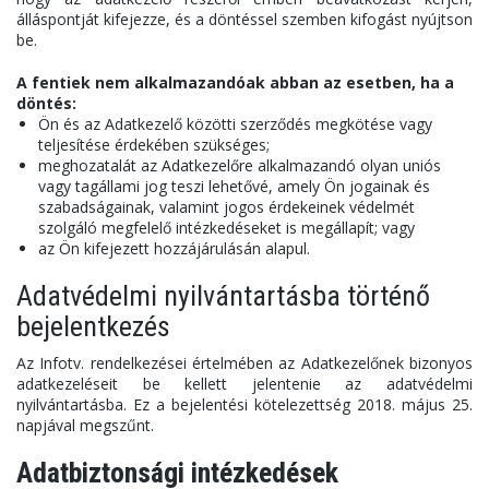
álláspontját kifejezze, és a döntéssel szemben kifogást nyújtson
be.
A fentiek nem alkalmazandóak abban az esetben, ha a
döntés:
Ön és az Adatkezelő közötti szerződés megkötése vagy
teljesítése érdekében szükséges;
meghozatalát az Adatkezelőre alkalmazandó olyan uniós
vagy tagállami jog teszi lehetővé, amely Ön jogainak és
szabadságainak, valamint jogos érdekeinek védelmét
szolgáló megfelelő intézkedéseket is megállapít; vagy
az Ön kifejezett hozzájárulásán alapul.
Adatvédelmi nyilvántartásba történő
bejelentkezés
Az Infotv. rendelkezései értelmében az Adatkezelőnek bizonyos
adatkezeléseit be kellett jelentenie az adatvédelmi
nyilvántartásba. Ez a bejelentési kötelezettség 2018. május 25.
napjával megszűnt.
Adatbiztonsági intézkedések