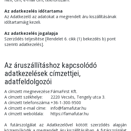
Az adatkezelés időtartama
Az Adatkezelő az adatokat a megrendelt áru kiszállításának
időtartamáig kezeli.
Az adatkezelés jogalapja
Szerződés teljesítése [Rendelet 6. cikk (1) bekezdés b) pont
szerinti adatkezelés].
Az áruszállításhoz kapcsolódó
adatkezelések címzettjei,
adatfeldolgozói
A címzett megnevezése:
FámaFirst Kft.
A címzett székhelye:
2220 Vecsés, Tengely utca 3.
A címzett telefonszáma:
+36-1-300-9500
A címzett e-mail címe:
info@famafutar.hu
A címzett weboldala:
https://famafutar.hu
A futárszolgálat az Adatkezelővel kötött szerződés alapján
közreműködik a megrendelt áru kiszállításában. A futárszolgálat