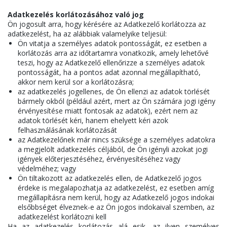
Adatkezelés korlátozásához való jog
Ön jogosult arra, hogy kérésére az Adatkezelő korlátozza az
adatkezelést, ha az alábbiak valamelyike teljesül:
Ön vitatja a személyes adatok pontosságát, ez esetben a
korlátozás arra az időtartamra vonatkozik, amely lehetővé
teszi, hogy az Adatkezelő ellenőrizze a személyes adatok
pontosságát, ha a pontos adat azonnal megállapítható,
akkor nem kerül sor a korlátozásra;
az adatkezelés jogellenes, de Ön ellenzi az adatok törlését
bármely okból (például azért, mert az Ön számára jogi igény
érvényesítése miatt fontosak az adatok), ezért nem az
adatok törlését kéri, hanem ehelyett kéri azok
felhasználásának korlátozását
az Adatkezelőnek már nincs szüksége a személyes adatokra
a megjelölt adatkezelés céljából, de Ön igényli azokat jogi
igények előterjesztéséhez, érvényesítéséhez vagy
védelméhez; vagy
Ön tiltakozott az adatkezelés ellen, de Adatkezelő jogos
érdeke is megalapozhatja az adatkezelést, ez esetben amíg
megállapításra nem kerül, hogy az Adatkezelő jogos indokai
elsőbbséget élveznek-e az Ön jogos indokaival szemben, az
adatkezelést korlátozni kell
Ha az adatkezelés korlátozás alá esik, az ilyen személyes