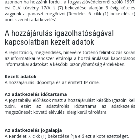
azonban ha hozzánk fordul, a fogyasztóvédelemről szóló 1997.
évi CLV. törvény 17/A. § (7) bekezdése alapján 3 évig köteles
vagyunk a panaszt megőrizni [Rendelet 6. cikk (1) bekezdés c)
pont szerinti adatkezelés].
A hozzájárulás igazolhatóságával
kapcsolatban kezelt adatok
A regisztráció, megrendelés, hírlevélre történő feliratkozás során
az informatikai rendszer eltárolja a hozzájárulással kapcsolatos
informatikai adatokat a későbbi bizonyíthatóság érdekében.
Kezelt adatok
A hozzájárulás időpontja és az érintett IP címe.
Az adatkezelés időtartama
A jogszabályi előírások miatt a hozzájárulást később igazolni kell
tudni, ezért az adattárolás időtartama az adatkezelés
megszűnését követő elévülési ideig kerül tárolásra.
Az adatkezelés jogalapja
A Rendelet 7. cikk (1) bekezdése írja elő ezt a kötelezettséget.