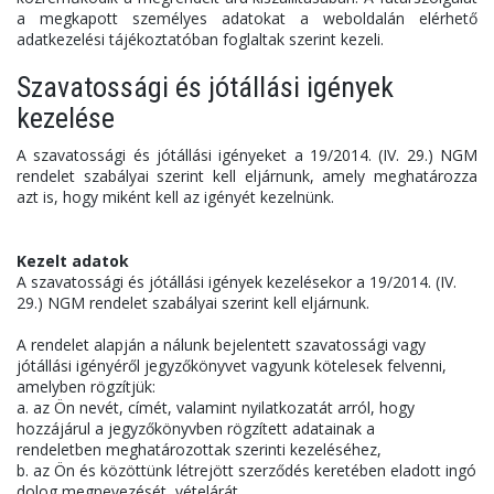
a megkapott személyes adatokat a weboldalán elérhető
adatkezelési tájékoztatóban foglaltak szerint kezeli.
Szavatossági és jótállási igények
kezelése
A szavatossági és jótállási igényeket a 19/2014. (IV. 29.) NGM
rendelet szabályai szerint kell eljárnunk, amely meghatározza
azt is, hogy miként kell az igényét kezelnünk.
Kezelt adatok
A szavatossági és jótállási igények kezelésekor a 19/2014. (IV.
29.) NGM rendelet szabályai szerint kell eljárnunk.
A rendelet alapján a nálunk bejelentett szavatossági vagy
jótállási igényéről jegyzőkönyvet vagyunk kötelesek felvenni,
amelyben rögzítjük:
a. az Ön nevét, címét, valamint nyilatkozatát arról, hogy
hozzájárul a jegyzőkönyvben rögzített adatainak a
rendeletben meghatározottak szerinti kezeléséhez,
b. az Ön és közöttünk létrejött szerződés keretében eladott ingó
dolog megnevezését, vételárát,