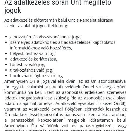
Az adatkezelés során Önt megillető
jogok
Az adatkezelés időtartamán belül Önt a Rendelet előírásai
szerint az alábbi jogok illetik meg:
a hozzájárulás visszavonásának joga,
személyes adatokhoz és az adatkezeléssel kapcsolatos
információkhoz való hozzáférés,
helyesbítéshez való jog,
adatkezelés korlátozása,
törléshez való jog,
tiltakozáshoz való jog,
hordozhatósághoz való jog.
Amennyiben Ön a jogaival élni kíván, az az Ön azonosításával
jár együtt, valamint az Adatkezelőnek Önnel szükségszerűen
kommunikálnia kell. Ezért az azonosítás érdekében személyes
adatok megadására lesz szükség (de az azonosítás csak olyan
adaton alapulhat, amelyet Adatkezelő egyébként is kezel Önről),
valamint az Adatkezelő e-mail fiókjában elérhetőek lesznek az
Ön adatkezeléssel kapcsolatos panaszai a jelen tájékoztatóban,
a panaszokkal kapcsolatban megjelölt időtartamon belül.
Amennyiben Ön vásárlónk volt és panaszügyintézés, vagy