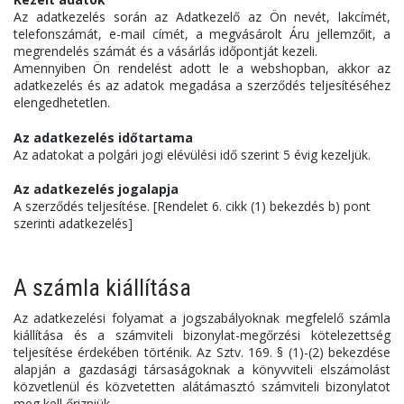
Az adatkezelés során az Adatkezelő az Ön nevét, lakcímét,
telefonszámát, e-mail címét, a megvásárolt Áru jellemzőit, a
megrendelés számát és a vásárlás időpontját kezeli.
Amennyiben Ön rendelést adott le a webshopban, akkor az
adatkezelés és az adatok megadása a szerződés teljesítéséhez
elengedhetetlen.
Az adatkezelés időtartama
Az adatokat a polgári jogi elévülési idő szerint 5 évig kezeljük.
Az adatkezelés jogalapja
A szerződés teljesítése. [Rendelet 6. cikk (1) bekezdés b) pont
szerinti adatkezelés]
A számla kiállítása
Az adatkezelési folyamat a jogszabályoknak megfelelő számla
kiállítása és a számviteli bizonylat-megőrzési kötelezettség
teljesítése érdekében történik. Az Sztv. 169. § (1)-(2) bekezdése
alapján a gazdasági társaságoknak a könyvviteli elszámolást
közvetlenül és közvetetten alátámasztó számviteli bizonylatot
meg kell őrizniük.