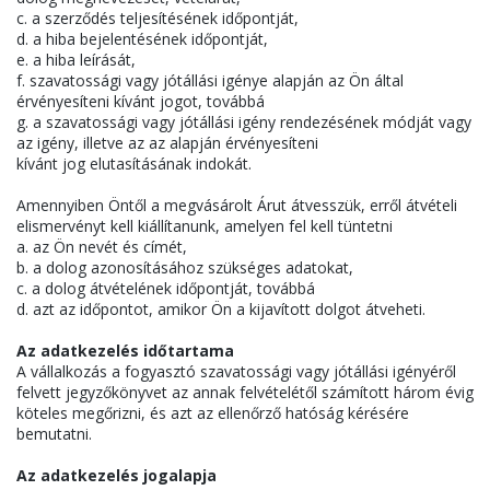
c. a szerződés teljesítésének időpontját,
d. a hiba bejelentésének időpontját,
e. a hiba leírását,
f. szavatossági vagy jótállási igénye alapján az Ön által
érvényesíteni kívánt jogot, továbbá
g. a szavatossági vagy jótállási igény rendezésének módját vagy
az igény, illetve az az alapján érvényesíteni
kívánt jog elutasításának indokát.
Amennyiben Öntől a megvásárolt Árut átvesszük, erről átvételi
elismervényt kell kiállítanunk, amelyen fel kell tüntetni
a. az Ön nevét és címét,
b. a dolog azonosításához szükséges adatokat,
c. a dolog átvételének időpontját, továbbá
d. azt az időpontot, amikor Ön a kijavított dolgot átveheti.
Az adatkezelés időtartama
A vállalkozás a fogyasztó szavatossági vagy jótállási igényéről
felvett jegyzőkönyvet az annak felvételétől számított három évig
köteles megőrizni, és azt az ellenőrző hatóság kérésére
bemutatni.
Az adatkezelés jogalapja