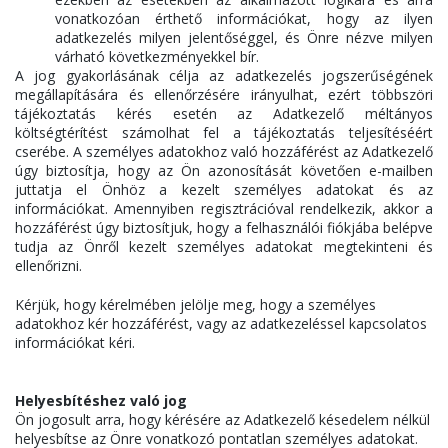
vonatkozóan érthető információkat, hogy az ilyen
adatkezelés milyen jelentőséggel, és Önre nézve milyen
várható következményekkel bír.
A jog gyakorlásának célja az adatkezelés jogszerűségének
megállapítására és ellenőrzésére irányulhat, ezért többszöri
tájékoztatás kérés esetén az Adatkezelő méltányos
költségtérítést számolhat fel a tájékoztatás teljesítéséért
cserébe. A személyes adatokhoz való hozzáférést az Adatkezelő
úgy biztosítja, hogy az Ön azonosítását követően e-mailben
juttatja el Önhöz a kezelt személyes adatokat és az
információkat. Amennyiben regisztrációval rendelkezik, akkor a
hozzáférést úgy biztosítjuk, hogy a felhasználói fiókjába belépve
tudja az Önről kezelt személyes adatokat megtekinteni és
ellenőrizni.
Kérjük, hogy kérelmében jelölje meg, hogy a személyes
adatokhoz kér hozzáférést, vagy az adatkezeléssel kapcsolatos
információkat kéri.
Helyesbítéshez való jog
Ön jogosult arra, hogy kérésére az Adatkezelő késedelem nélkül
helyesbítse az Önre vonatkozó pontatlan személyes adatokat.