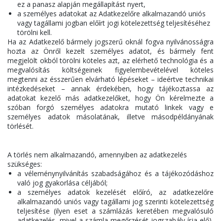
ez a panasz alapján megállapítást nyert,
a személyes adatokat az Adatkezelőre alkalmazandó uniós
vagy tagállami jogban előírt jogi kötelezettség teljesítéséhez
törölni kell.
Ha az Adatkezelő bármely jogszerű oknál fogva nyilvánosságra
hozta az Önről kezelt személyes adatot, és bármely fent
megjelölt okból törölni köteles azt, az elérhető technológia és a
megvalósítás költségeinek figyelembevételével köteles
megtenni az ésszerűen elvárható lépéseket – ideértve technikai
intézkedéseket – annak érdekében, hogy tájékoztassa az
adatokat kezelő más adatkezelőket, hogy Ön kérelmezte a
szóban forgó személyes adatokra mutató linkek vagy e
személyes adatok másolatának, illetve másodpéldányának
törlését.
A törlés nem alkalmazandó, amennyiben az adatkezelés
szükséges:
a véleménynyilvánítás szabadságához és a tájékozódáshoz
való jog gyakorlása céljából;
a személyes adatok kezelését előíró, az adatkezelőre
alkalmazandó uniós vagy tagállami jog szerinti kötelezettség
teljesítése (ilyen eset a számlázás keretében megvalósuló
adatkezelés, mivel a számla megőrzését jogszabály írja elő),