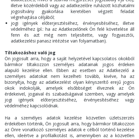
illetve közérdekből vagy az adatkezelőre ruházott közhatalmi
jogosítvány gyakorlása keretében végzett feladat
végrehajtása céljából;
jogi igények előterjesztéséhez, érvényesítéséhez, illetve
védelméhez (pl.: ha az Adatkezelőnek Ön felé követelése áll
fenn és azt még nem teljesítette, vagy fogyasztói,
adatkezelési panasz intézése van folyamatban).
Tiltakozáshoz való jog
Ön jogosult arra, hogy a saját helyzetével kapcsolatos okokból
bármikor tiltakozzon személyes adatainak jogos érdeken
alapuló kezelése ellen. Ebben az esetben az Adatkezelő a
személyes adatokat nem kezelheti tovább, kivéve, ha az
bizonyítja, hogy az adatkezelést olyan kényszerítő erejű jogos
okok indokolják, amelyek elsőbbséget élveznek az Ön
érdekeivel, jogaival és szabadságaival szemben, vagy amelyek
jogi igények előterjesztéséhez, érvényesítéséhez vagy
védelméhez kapcsolódnak.
Ha a személyes adatok kezelése közvetlen üzletszerzés
érdekében történik, Ön jogosult arra, hogy bármikor tiltakozzon
az Önre vonatkozó személyes adatok e célból történő kezelése
ellen, ideértve a profilalkotást is, amennyiben az a közvetlen