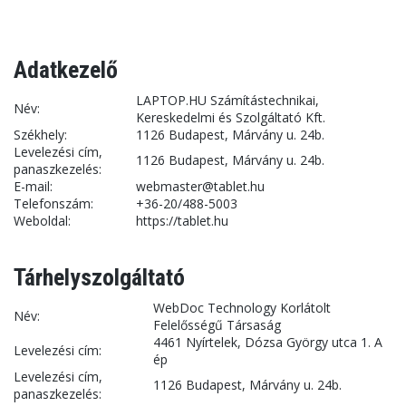
Adatkezelő
LAPTOP.HU Számítástechnikai,
Név:
Kereskedelmi és Szolgáltató Kft.
Székhely:
1126 Budapest, Márvány u. 24b.
Levelezési cím,
1126 Budapest, Márvány u. 24b.
panaszkezelés:
E-mail:
webmaster@tablet.hu
Telefonszám:
+36-20/488-5003
Weboldal:
https://tablet.hu
Tárhelyszolgáltató
WebDoc Technology Korlátolt
Név:
Felelősségű Társaság
4461 Nyírtelek, Dózsa György utca 1. A
Levelezési cím:
ép
Levelezési cím,
1126 Budapest, Márvány u. 24b.
panaszkezelés: