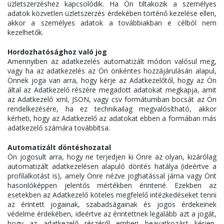
üzletszerzéshez kapcsolódik. Ha Ön tiltakozik a személyes
adatok közvetlen üzletszerzés érdekében történő kezelése ellen,
akkor a személyes adatok a továbbiakban e célból nem
kezelhetők.
Hordozhatósághoz való jog
Amennyiben az adatkezelés automatizált módon valósul meg,
vagy ha az adatkezelés az Ön önkéntes hozzájárulásán alapul,
Önnek joga van arra, hogy kérje az Adatkezelőtől, hogy az Ön
által az Adatkezelő részére megadott adatokat megkapja, amit
az Adatkezelő xml, JSON, vagy csv formátumban bocsát az Ön
rendelkezésére, ha ez technikailag megvalósítható, akkor
kérheti, hogy az Adatkezelő az adatokat ebben a formában más
adatkezelő számára továbbítsa.
Automatizált döntéshozatal
Ön jogosult arra, hogy ne terjedjen ki Önre az olyan, kizárólag
automatizált adatkezelésen alapuló döntés hatálya (ideértve a
profilalkotást is), amely Önre nézve joghatással járna vagy Önt
hasonlóképpen jelentős mértékben érintené. Ezekben az
esetekben az Adatkezelő köteles megfelelő intézkedéseket tenni
az érintett jogainak, szabadságainak és jogos érdekeinek
védelme érdekében, ideértve az érintettnek legalább azt a jogát,
hogy az adatkezelő részéről emberi beavatkozást kérjen,