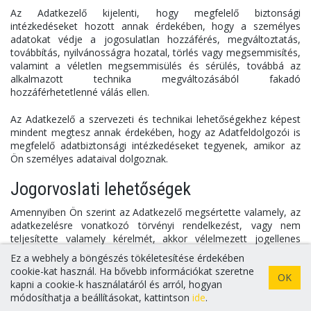
Az Adatkezelő kijelenti, hogy megfelelő biztonsági
intézkedéseket hozott annak érdekében, hogy a személyes
adatokat védje a jogosulatlan hozzáférés, megváltoztatás,
továbbítás, nyilvánosságra hozatal, törlés vagy megsemmisítés,
valamint a véletlen megsemmisülés és sérülés, továbbá az
alkalmazott technika megváltozásából fakadó
hozzáférhetetlenné válás ellen.
Az Adatkezelő a szervezeti és technikai lehetőségekhez képest
mindent megtesz annak érdekében, hogy az Adatfeldolgozói is
megfelelő adatbiztonsági intézkedéseket tegyenek, amikor az
Ön személyes adataival dolgoznak.
Jogorvoslati lehetőségek
Amennyiben Ön szerint az Adatkezelő megsértette valamely, az
adatkezelésre vonatkozó törvényi rendelkezést, vagy nem
teljesítette valamely kérelmét, akkor vélelmezett jogellenes
adatkezelés megszüntetése érdekében a Nemzeti Adatvédelmi
Ez a webhely a böngészés tökéletesítése érdekében
és Információszabadság Hatóság vizsgálati eljárását
cookie-kat használ. Ha bővebb információkat szeretne
OK
kezdeményezheti (levelezési cím: 1363 Budapest, Pf. 9., e-mail:
kapni a cookie-k használatáról és arról, hogyan
ugyfelszolgalat@naih.hu, telefonszámok: +36 (30) 683-5969 +36
módosíthatja a beállításokat, kattintson
ide
.
(30) 549-6838; +36 (1) 391 1400).