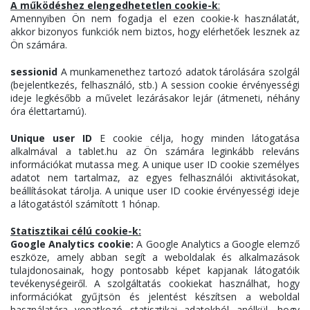
A működéshez elengedhetetlen cookie-k
:
Amennyiben Ön nem fogadja el ezen cookie-k használatát,
akkor bizonyos funkciók nem biztos, hogy elérhetőek lesznek az
Ön számára.
sessionid
A munkamenethez tartozó adatok tárolására szolgál
(bejelentkezés, felhasználó, stb.) A session cookie érvényességi
ideje legkésőbb a művelet lezárásakor lejár (átmeneti, néhány
óra élettartamú).
Unique user ID
E cookie célja, hogy minden látogatása
alkalmával a tablet.hu az Ön számára leginkább releváns
információkat mutassa meg. A unique user ID cookie személyes
adatot nem tartalmaz, az egyes felhasználói aktivitásokat,
beállításokat tárolja. A unique user ID cookie érvényességi ideje
a látogatástól számított 1 hónap.
Statisztikai célú cookie-k:
Google Analytics cookie:
A Google Analytics a Google elemző
eszköze, amely abban segít a weboldalak és alkalmazások
tulajdonosainak, hogy pontosabb képet kapjanak látogatóik
tevékenységeiről. A szolgáltatás cookiekat használhat, hogy
információkat gyűjtsön és jelentést készítsen a weboldal
használatára vonatkozó statisztikai adatokból anélkül, hogy