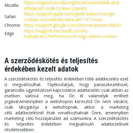
https://support.mozilla.org/hu/kb/weboldalak-altal-
Mozilla:
elhelyezett-sutik-torlese-szamito
https://support.apple.com/guide/safari/manage-
Safari:
cookies-and-website-data-sfri11471/mac
Chrome:
https://support.google.com/chrome/answer/95647
https://support.microsoft.com/hu-
Edge
hu/help/4027947/microsoft-edge-delete-cookies
A szerződéskötés és teljesítés
érdekében kezelt adatok
A szerződéskötés és teljesítés érdekében több adatkezelési eset
is megvalósulhat. Tájékoztatjuk, hogy panaszkezeléssel,
garanciális ügyintézéssel kapcsolatos adatkezelés csak abban az
esetben valósul meg, ha Ön él valamelyik említett
jogával.Amennyiben a webshopon keresztül Ön nem vásárol,
csak látogatója a webshopnak, akkor a marketing
célú adatkezelésnél írtak vonatkozhatnak Önre, amennyiben
marketing célú hozzájárulást ad számunkra. A szerződéskötés
és teljesítés érdekében megvalósuló adatkezelések
részletesebben: