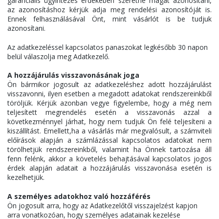
garanciális ügyintézés érdekében szeretné magát azonosítani,
az azonosításhoz kérjük adja meg rendelési azonosítóját is.
Ennek felhasználásával Önt, mint vásárlót is be tudjuk
azonosítani.
Az adatkezeléssel kapcsolatos panaszokat legkésőbb 30 napon
belül válaszolja meg Adatkezelő.
A hozzájárulás visszavonásának joga
Ön bármikor jogosult az adatkezeléshez adott hozzájárulást
visszavonni, ilyen esetben a megadott adatokat rendszereinkből
töröljük. Kérjük azonban vegye figyelembe, hogy a még nem
teljesített megrendelés esetén a visszavonás azzal a
következménnyel járhat, hogy nem tudjuk Ön felé teljesíteni a
kiszállítást. Emellett,ha a vásárlás már megvalósult, a számviteli
előírások alapján a számlázással kapcsolatos adatokat nem
törölhetjük rendszereinkből, valamint ha Önnek tartozása áll
fenn felénk, akkor a követelés behajtásával kapcsolatos jogos
érdek alapján adatait a hozzájárulás visszavonása esetén is
kezelhetjük.
A személyes adatokhoz való hozzáférés
Ön jogosult arra, hogy az Adatkezelőtől visszajelzést kapjon
arra vonatkozóan, hogy személyes adatainak kezelése