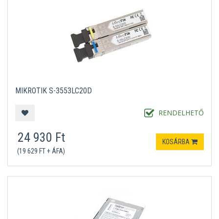
MIKROTIK S-3553LC20D
RENDELHETŐ
24 930 Ft
KOSÁRBA
(19 629 FT + ÁFA)