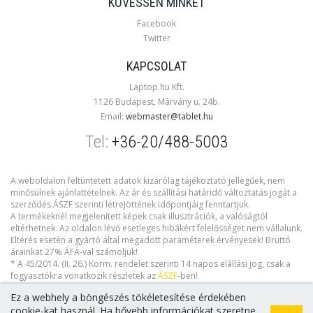
KÖVESSEN MINKET
Facebook
Twitter
KAPCSOLAT
Laptop.hu Kft.
1126 Budapest, Márvány u. 24b.
Email:
webmaster@tablet.hu
Tel:
+36-20/488-5003
A weboldalon feltüntetett adatok kizárólag tájékoztató jellegűek, nem
minősülnek ajánlattételnek. Az ár és szállítási határidő változtatás jogát a
szerződés ÁSZF szerinti létrejöttének időpontjáig fenntartjuk.
A termékeknél megjelenített képek csak illusztrációk, a valóságtól
eltérhetnek. Az oldalon lévő esetleges hibákért felelősséget nem vállalunk.
Eltérés esetén a gyártó által megadott paraméterek érvényesek! Bruttó
árainkat 27% ÁFÁ-val számoljuk!
* A 45/2014. (II. 26.) Korm. rendelet szerinti 14 napos elállási jog, csak a
fogyasztókra vonatkozik részletek az
ÁSZF
-ben!
Ez a webhely a böngészés tökéletesítése érdekében
cookie-kat használ. Ha bővebb információkat szeretne