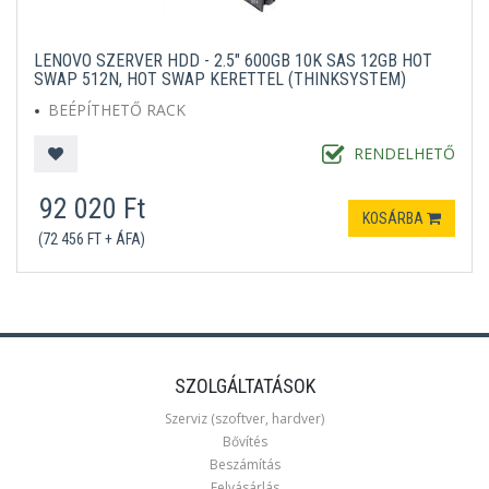
LENOVO SZERVER HDD - 2.5" 600GB 10K SAS 12GB HOT
SWAP 512N, HOT SWAP KERETTEL (THINKSYSTEM)
BEÉPÍTHETŐ RACK
RENDELHETŐ
92 020 Ft
KOSÁRBA
(72 456 FT + ÁFA)
SZOLGÁLTATÁSOK
Szerviz (szoftver, hardver)
Bővítés
Beszámítás
Felvásárlás