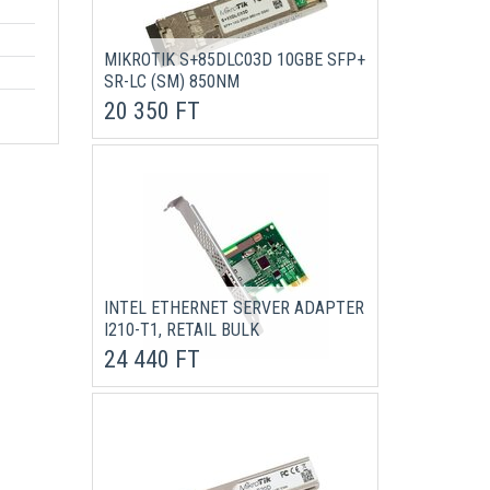
MIKROTIK S+85DLC03D 10GBE SFP+
SR-LC (SM) 850NM
20 350 FT
INTEL ETHERNET SERVER ADAPTER
I210-T1, RETAIL BULK
24 440 FT