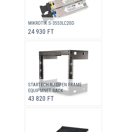
MIKROTIK S-3553LC20D
24 930 FT
STARTECH 8U OPEN FRAME
EQUIPMNET RACK
43 820 FT