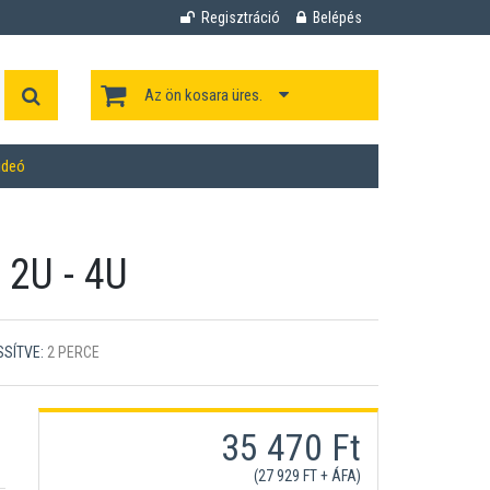
Regisztráció
Belépés
Az ön kosara üres.
ideó
, 2U - 4U
SSÍTVE:
2 PERCE
35 470 Ft
(27 929 FT + ÁFA)