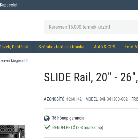
Kapcsolat
észek, Perifériák
Szórakoztató elektronika
Autó & GPS
Fotó-V
zerver kiegészítő
SLIDE Rail, 20" - 26"
AZONOSÍTÓ:
#260142
MODEL:
84H341300-002
FRI
36 hónap garancia
RENDELHETŐ (2-3 munkanap)