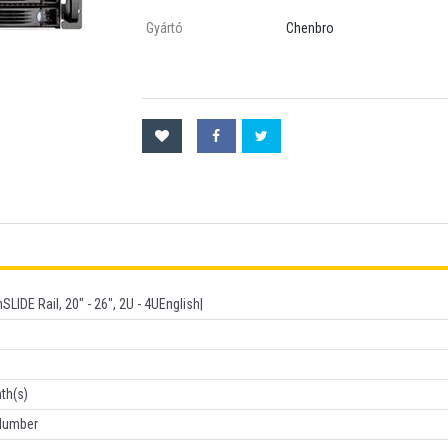
Gyártó
Chenbro
hSLIDE Rail, 20" - 26", 2U - 4UEnglish|
th(s)
 Number