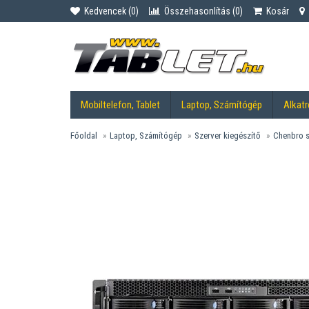
Kedvencek (
0
)
Összehasonlítás (
0
)
Kosár
Mobiltelefon, Tablet
Laptop, Számítógép
Alkatr
Főoldal
Laptop, Számítógép
Szerver kiegészítő
Chenbro s