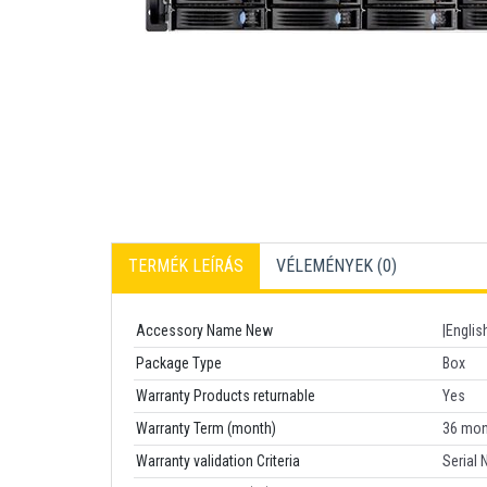
TERMÉK LEÍRÁS
VÉLEMÉNYEK (
0
)
Accessory Name New
|Englis
Package Type
Box
Warranty Products returnable
Yes
Warranty Term (month)
36 mon
Warranty validation Criteria
Serial