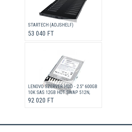
STARTECH (ADJSHELF)
53 040 FT
LENOVO SZERVER HDD - 2.5" 600GB
10K SAS 12GB HOT SWAP 512N,
HOT SWAP KERETTEL
92 020 FT
(THINKSYSTEM)