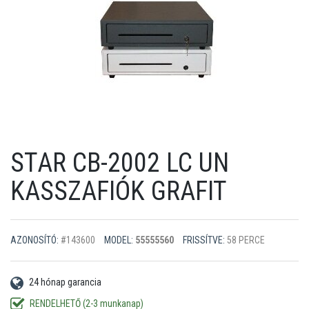
STAR CB-2002 LC UN
KASSZAFIÓK GRAFIT
AZONOSÍTÓ:
#143600
MODEL:
55555560
FRISSÍTVE:
58 PERCE
24 hónap garancia
RENDELHETŐ (2-3 munkanap)