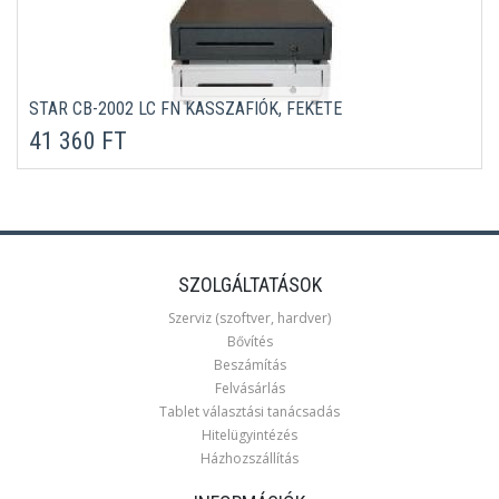
STAR CB-2002 LC FN KASSZAFIÓK, FEKETE
41 360 FT
SZOLGÁLTATÁSOK
Szerviz (szoftver, hardver)
Bővítés
Beszámítás
Felvásárlás
Tablet választási tanácsadás
Hitelügyintézés
Házhozszállítás