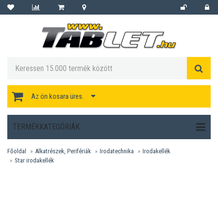
Az ön kosara üres.
TERMÉKKATEGÓRIÁK
Főoldal
Alkatrészek, Perifériák
Irodatechnika
Irodakellék
Star irodakellék