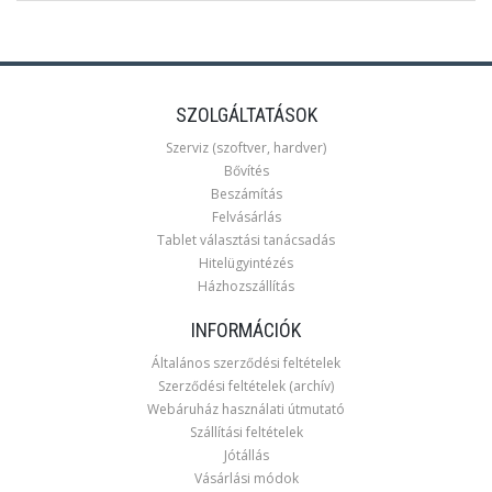
SZOLGÁLTATÁSOK
Szerviz (szoftver, hardver)
Bővítés
Beszámítás
Felvásárlás
Tablet választási tanácsadás
Hitelügyintézés
Házhozszállítás
INFORMÁCIÓK
Általános szerződési feltételek
Szerződési feltételek (archív)
Webáruház használati útmutató
Szállítási feltételek
Jótállás
Vásárlási módok