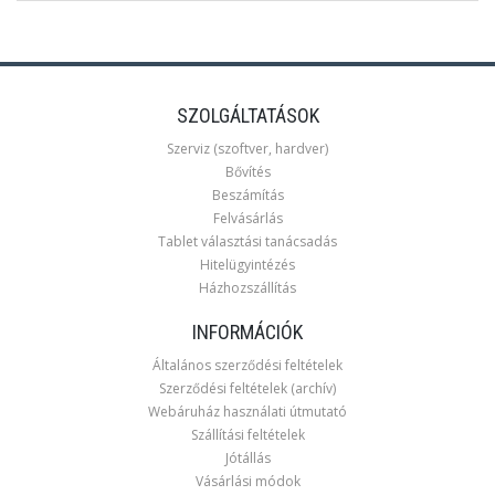
SZOLGÁLTATÁSOK
Szerviz (szoftver, hardver)
Bővítés
Beszámítás
Felvásárlás
Tablet választási tanácsadás
Hitelügyintézés
Házhozszállítás
INFORMÁCIÓK
Általános szerződési feltételek
Szerződési feltételek (archív)
Webáruház használati útmutató
Szállítási feltételek
Jótállás
Vásárlási módok