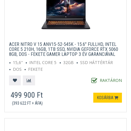
ACER NITRO V 15 ANV15-52-545K - 15.6" FULLHD, INTEL
CORE 5 210H, 16GB, 1TB SSD, NVIDIA GEFORCE RTX 5060
8GB, DOS - FEKETE GAMER LAPTOP 3 ÉV GARANCIÁVAL
15,6"
INTEL CORE 5
32GB
SSD HÁTTÉRTÁR
DOS
FEKETE
RAKTÁRON
499 900 Ft
KOSÁRBA
(393 622 FT + ÁFA)