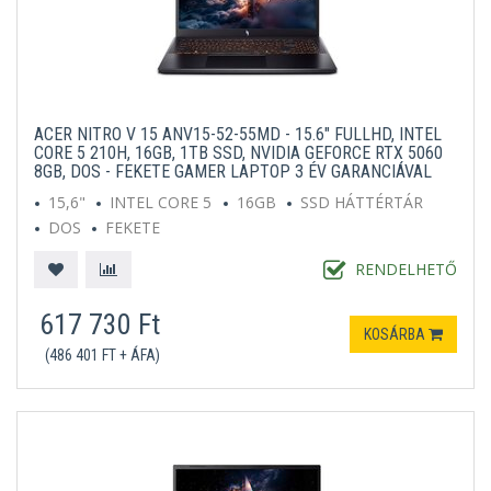
ACER NITRO V 15 ANV15-52-55MD - 15.6" FULLHD, INTEL
CORE 5 210H, 16GB, 1TB SSD, NVIDIA GEFORCE RTX 5060
8GB, DOS - FEKETE GAMER LAPTOP 3 ÉV GARANCIÁVAL
15,6"
INTEL CORE 5
16GB
SSD HÁTTÉRTÁR
DOS
FEKETE
RENDELHETŐ
617 730 Ft
KOSÁRBA
(486 401 FT + ÁFA)