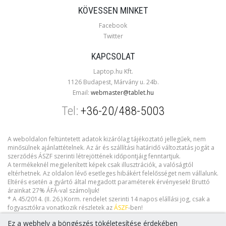
KÖVESSEN MINKET
Facebook
Twitter
KAPCSOLAT
Laptop.hu Kft.
1126 Budapest, Márvány u. 24b.
Email:
webmaster@tablet.hu
Tel:
+36-20/488-5003
A weboldalon feltüntetett adatok kizárólag tájékoztató jellegűek, nem
minősülnek ajánlattételnek. Az ár és szállítási határidő változtatás jogát a
szerződés ÁSZF szerinti létrejöttének időpontjáig fenntartjuk.
A termékeknél megjelenített képek csak illusztrációk, a valóságtól
eltérhetnek. Az oldalon lévő esetleges hibákért felelősséget nem vállalunk.
Eltérés esetén a gyártó által megadott paraméterek érvényesek! Bruttó
árainkat 27% ÁFÁ-val számoljuk!
* A 45/2014. (II. 26.) Korm. rendelet szerinti 14 napos elállási jog, csak a
fogyasztókra vonatkozik részletek az
ÁSZF
-ben!
Ez a webhely a böngészés tökéletesítése érdekében