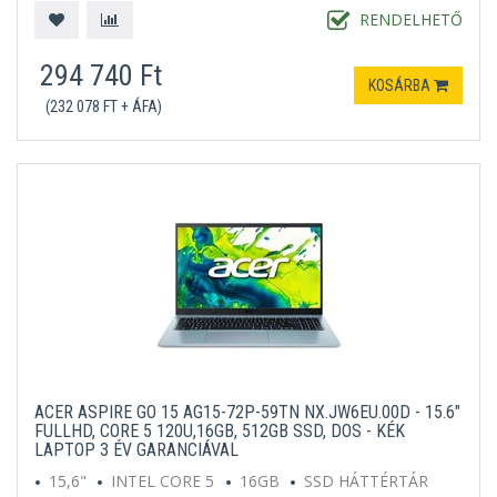
RENDELHETŐ
294 740 Ft
KOSÁRBA
(232 078 FT + ÁFA)
ACER ASPIRE GO 15 AG15-72P-59TN NX.JW6EU.00D - 15.6"
FULLHD, CORE 5 120U,16GB, 512GB SSD, DOS - KÉK
LAPTOP 3 ÉV GARANCIÁVAL
15,6"
INTEL CORE 5
16GB
SSD HÁTTÉRTÁR