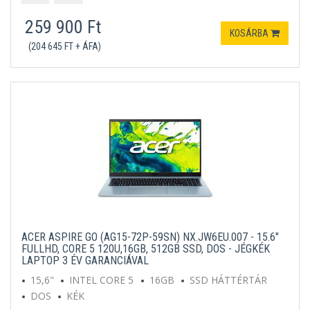
259 900 Ft
KOSÁRBA
(204 645 FT + ÁFA)
ACER ASPIRE GO (AG15-72P-59SN) NX.JW6EU.007 - 15.6"
FULLHD, CORE 5 120U,16GB, 512GB SSD, DOS - JÉGKÉK
LAPTOP 3 ÉV GARANCIÁVAL
15,6"
INTEL CORE 5
16GB
SSD HÁTTÉRTÁR
DOS
KÉK