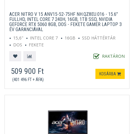
ACER NITRO V 15 ANV15-52-75HF NH.QZ8EU.016 - 15.6"
FULLHD, INTEL CORE 7 240H, 16GB, 1TB SSD, NVIDIA
GEFORCE RTX 5060 8GB, DOS - FEKETE GAMER LAPTOP 3
ÉV GARANCIÁVAL
15,6"
INTEL CORE 7
16GB
SSD HÁTTÉRTÁR
DOS
FEKETE
RAKTÁRON
509 900 Ft
KOSÁRBA
(401 496 FT + ÁFA)