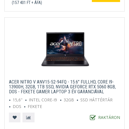
(157 401 FT + ÁFA)
ACER NITRO V ANV15-52-94FQ - 15.6" FULLHD, CORE I9-
13900H, 32GB, 1TB SSD, NVIDIA GEFORCE RTX 5060 8GB,
DOS - FEKETE GAMER LAPTOP 3 ÉV GARANCIÁVAL
15,6"
INTEL CORE-I9
32GB
SSD HÁTTÉRTÁR
DOS
FEKETE
RAKTÁRON