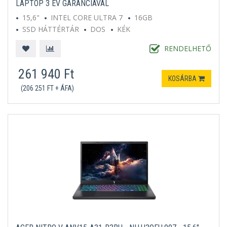
LAPTOP 3 ÉV GARANCIÁVAL
15,6"
INTEL CORE ULTRA 7
16GB
SSD HÁTTÉRTÁR
DOS
KÉK
RENDELHETŐ
261 940 Ft
KOSÁRBA
(206 251 FT + ÁFA)