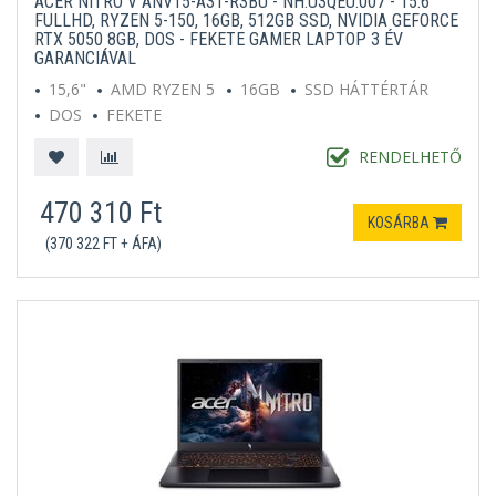
ACER NITRO V ANV15-A31-R3BU - NH.U3QEU.007 - 15.6"
FULLHD, RYZEN 5-150, 16GB, 512GB SSD, NVIDIA GEFORCE
RTX 5050 8GB, DOS - FEKETE GAMER LAPTOP 3 ÉV
GARANCIÁVAL
15,6"
AMD RYZEN 5
16GB
SSD HÁTTÉRTÁR
DOS
FEKETE
RENDELHETŐ
470 310 Ft
KOSÁRBA
(370 322 FT + ÁFA)