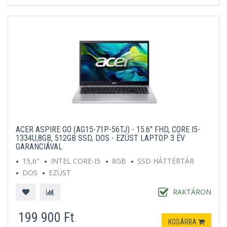
ACER ASPIRE GO (AG15-71P-56TJ) - 15.6" FHD, CORE I5-
1334U,8GB, 512GB SSD, DOS - EZÜST LAPTOP 3 ÉV
GARANCIÁVAL
15,6"
INTEL CORE-I5
8GB
SSD HÁTTÉRTÁR
DOS
EZÜST
RAKTÁRON
199 900 Ft
KOSÁRBA