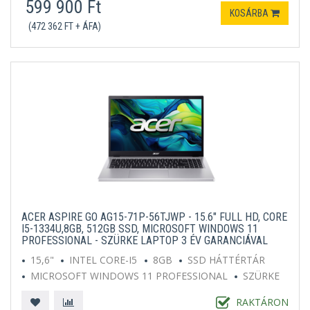
599 900 Ft
KOSÁRBA
(472 362 FT + ÁFA)
ACER ASPIRE GO AG15-71P-56TJWP - 15.6" FULL HD, CORE
I5-1334U,8GB, 512GB SSD, MICROSOFT WINDOWS 11
PROFESSIONAL - SZÜRKE LAPTOP 3 ÉV GARANCIÁVAL
15,6"
INTEL CORE-I5
8GB
SSD HÁTTÉRTÁR
MICROSOFT WINDOWS 11 PROFESSIONAL
SZÜRKE
RAKTÁRON