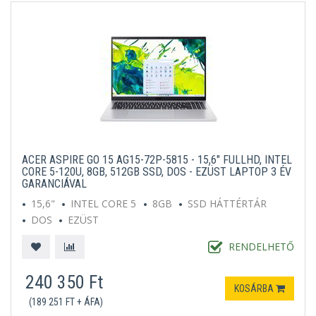
ACER ASPIRE GO 15 AG15-72P-5815 - 15,6" FULLHD, INTEL
CORE 5-120U, 8GB, 512GB SSD, DOS - EZÜST LAPTOP 3 ÉV
GARANCIÁVAL
15,6"
INTEL CORE 5
8GB
SSD HÁTTÉRTÁR
DOS
EZÜST
RENDELHETŐ
240 350 Ft
KOSÁRBA
(189 251 FT + ÁFA)