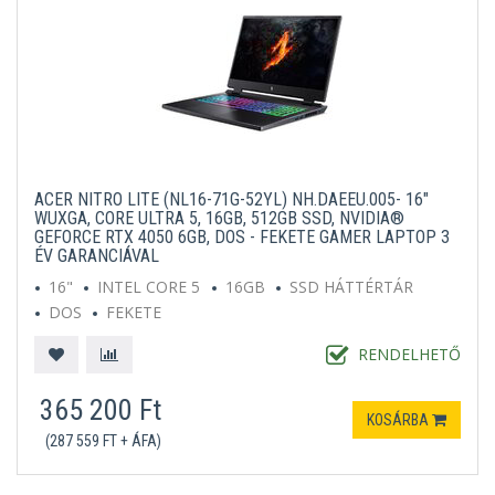
ACER NITRO LITE (NL16-71G-52YL) NH.DAEEU.005- 16"
WUXGA, CORE ULTRA 5, 16GB, 512GB SSD, NVIDIA®
GEFORCE RTX 4050 6GB, DOS - FEKETE GAMER LAPTOP 3
ÉV GARANCIÁVAL
16"
INTEL CORE 5
16GB
SSD HÁTTÉRTÁR
DOS
FEKETE
RENDELHETŐ
365 200 Ft
KOSÁRBA
(287 559 FT + ÁFA)