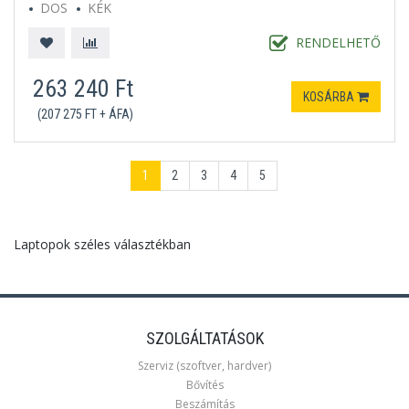
DOS
KÉK
RENDELHETŐ
263 240 Ft
KOSÁRBA
(207 275 FT + ÁFA)
1
2
3
4
5
Laptopok széles választékban
SZOLGÁLTATÁSOK
Szerviz (szoftver, hardver)
Bővítés
Beszámítás