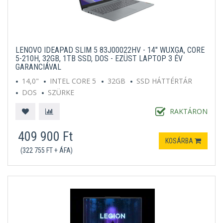
LENOVO IDEAPAD SLIM 5 83J00022HV - 14" WUXGA, CORE
5-210H, 32GB, 1TB SSD, DOS - EZÜST LAPTOP 3 ÉV
GARANCIÁVAL
14,0"
INTEL CORE 5
32GB
SSD HÁTTÉRTÁR
DOS
SZÜRKE
RAKTÁRON
409 900 Ft
KOSÁRBA
(322 755 FT + ÁFA)