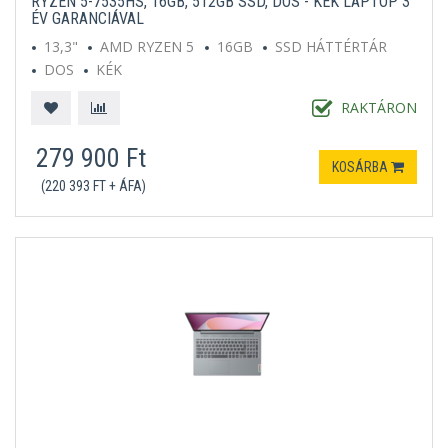
RYZEN 5-7535HS, 16GB, 512GB SSD, DOS - KÉK LAPTOP 3
ÉV GARANCIÁVAL
13,3"
AMD RYZEN 5
16GB
SSD HÁTTÉRTÁR
DOS
KÉK
RAKTÁRON
279 900 Ft
KOSÁRBA
(220 393 FT + ÁFA)