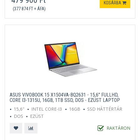
479 900 Ft
KOSÁRBA
(377 874 FT + ÁFA)
ASUS VIVOBOOK 15 X1504VA-BQ2631 - 15,6" FULLHD,
CORE I3-1315U, 16GB, 1TB SSD, DOS - EZÜST LAPTOP
15,6"
INTEL CORE-I3
16GB
SSD HÁTTÉRTÁR
DOS
EZÜST
RAKTÁRON