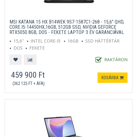
MSI KATANA 15 HX B14WEK 9S7-1587C1-268 - 15,6" QHD,
CORE I5-14450HX,16GB, 512GB SSD, NVIDIA GEFORCE
RTX5050 8GB, DOS - FEKETE LAPTOP 3 ÉV GARANCIÁVAL
15,6"
INTEL CORE-I5
16GB
SSD HÁTTÉRTÁR
DOS
FEKETE
RAKTÁRON
459 900 Ft
KOSÁRBA
(362 125 FT + ÁFA)