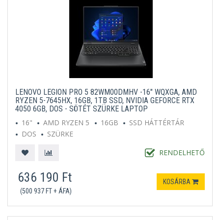
LENOVO LEGION PRO 5 82WM00DMHV -16" WQXGA, AMD
RYZEN 5-7645HX, 16GB, 1TB SSD, NVIDIA GEFORCE RTX
4050 6GB, DOS - SÖTÉT SZÜRKE LAPTOP
16"
AMD RYZEN 5
16GB
SSD HÁTTÉRTÁR
DOS
SZÜRKE
RENDELHETŐ
636 190 Ft
KOSÁRBA
(500 937 FT + ÁFA)