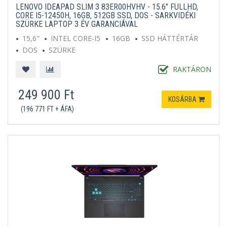
LENOVO IDEAPAD SLIM 3 83ER00HVHV - 15.6" FULLHD,
CORE I5-12450H, 16GB, 512GB SSD, DOS - SARKVIDÉKI
SZÜRKE LAPTOP 3 ÉV GARANCIÁVAL
15,6"
INTEL CORE-I5
16GB
SSD HÁTTÉRTÁR
DOS
SZÜRKE
RAKTÁRON
249 900 Ft
KOSÁRBA
(196 771 FT + ÁFA)