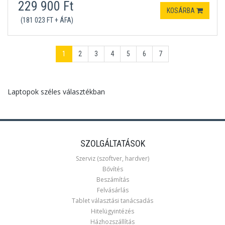
229 900 Ft
KOSÁRBA
(181 023 FT + ÁFA)
1
2
3
4
5
6
7
Laptopok széles választékban
SZOLGÁLTATÁSOK
Szerviz (szoftver, hardver)
Bővítés
Beszámítás
Felvásárlás
Tablet választási tanácsadás
Hitelügyintézés
Házhozszállítás