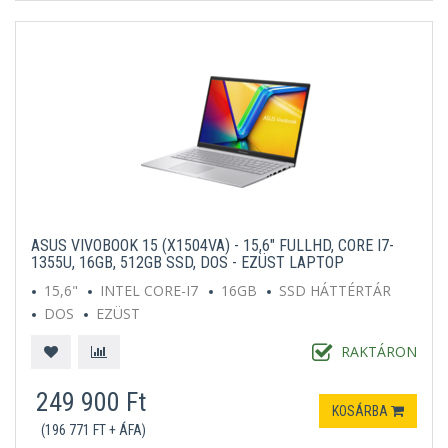
ASUS VIVOBOOK 15 (X1504VA) - 15,6" FULLHD, CORE I7-
1355U, 16GB, 512GB SSD, DOS - EZÜST LAPTOP
15,6"
INTEL CORE-I7
16GB
SSD HÁTTÉRTÁR
DOS
EZÜST
RAKTÁRON
249 900 Ft
KOSÁRBA
(196 771 FT + ÁFA)