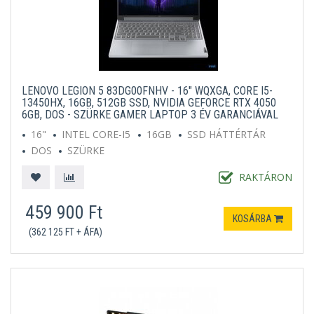
LENOVO LEGION 5 83DG00FNHV - 16" WQXGA, CORE I5-
13450HX, 16GB, 512GB SSD, NVIDIA GEFORCE RTX 4050
6GB, DOS - SZÜRKE GAMER LAPTOP 3 ÉV GARANCIÁVAL
16"
INTEL CORE-I5
16GB
SSD HÁTTÉRTÁR
DOS
SZÜRKE
RAKTÁRON
459 900 Ft
KOSÁRBA
(362 125 FT + ÁFA)