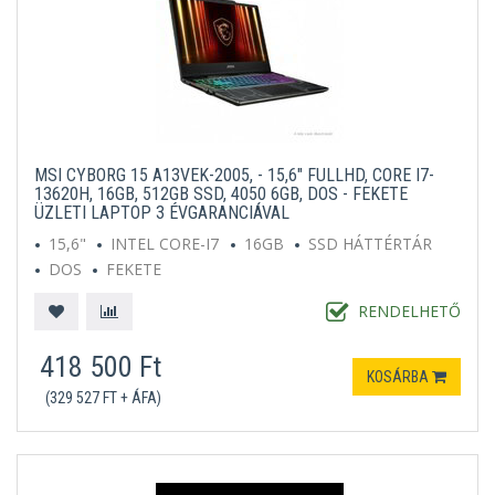
MSI CYBORG 15 A13VEK-2005, - 15,6" FULLHD, CORE I7-
13620H, 16GB, 512GB SSD, 4050 6GB, DOS - FEKETE
ÜZLETI LAPTOP 3 ÉVGARANCIÁVAL
15,6"
INTEL CORE-I7
16GB
SSD HÁTTÉRTÁR
DOS
FEKETE
RENDELHETŐ
418 500 Ft
KOSÁRBA
(329 527 FT + ÁFA)