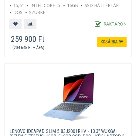
15,6"
INTEL CORE-I5
16GB
SSD HÁTTÉRTÁR
DOS
SZÜRKE
RAKTÁRON
259 900 Ft
KOSÁRBA
(204 645 FT + ÁFA)
LENOVO IDEAPAD SLIM 5 83J2001RHV - 13.3" WUXGA,