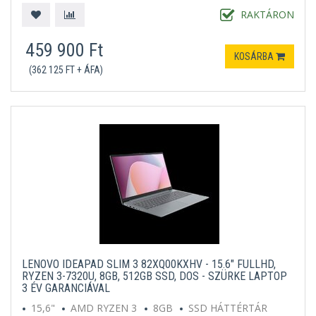
RAKTÁRON
459 900 Ft
KOSÁRBA
(362 125 FT + ÁFA)
LENOVO IDEAPAD SLIM 3 82XQ00KXHV - 15.6" FULLHD,
RYZEN 3-7320U, 8GB, 512GB SSD, DOS - SZÜRKE LAPTOP
3 ÉV GARANCIÁVAL
15,6"
AMD RYZEN 3
8GB
SSD HÁTTÉRTÁR