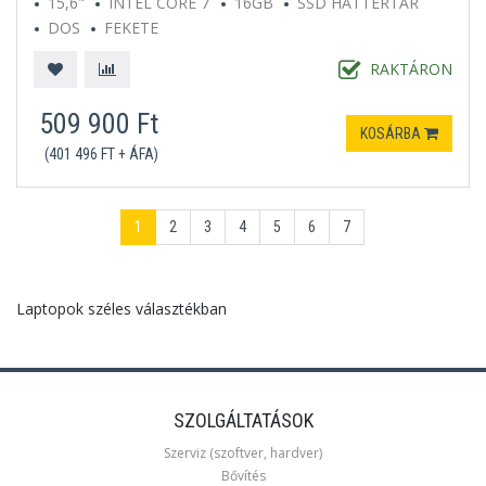
15,6"
INTEL CORE 7
16GB
SSD HÁTTÉRTÁR
DOS
FEKETE
RAKTÁRON
509 900 Ft
KOSÁRBA
(401 496 FT + ÁFA)
1
2
3
4
5
6
7
Laptopok széles választékban
SZOLGÁLTATÁSOK
Szerviz (szoftver, hardver)
Bővítés