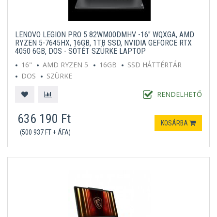
LENOVO LEGION PRO 5 82WM00DMHV -16" WQXGA, AMD
RYZEN 5-7645HX, 16GB, 1TB SSD, NVIDIA GEFORCE RTX
4050 6GB, DOS - SÖTÉT SZÜRKE LAPTOP
16"
AMD RYZEN 5
16GB
SSD HÁTTÉRTÁR
DOS
SZÜRKE
RENDELHETŐ
636 190 Ft
KOSÁRBA
(500 937 FT + ÁFA)