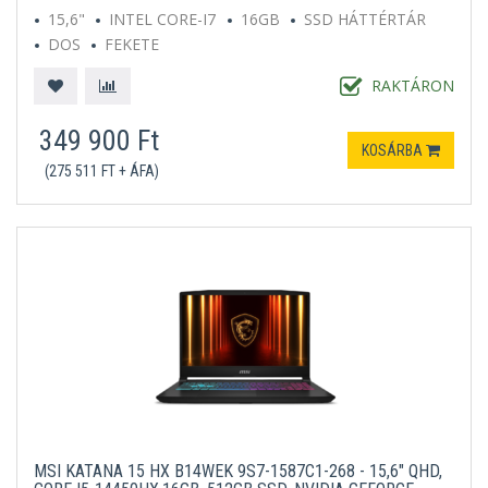
15,6"
INTEL CORE-I7
16GB
SSD HÁTTÉRTÁR
DOS
FEKETE
RAKTÁRON
349 900 Ft
KOSÁRBA
(275 511 FT + ÁFA)
MSI KATANA 15 HX B14WEK 9S7-1587C1-268 - 15,6" QHD,