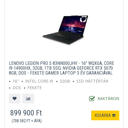
LENOVO LEGION PRO 5 83NN000JHV - 16" WQXGA, CORE
I9-14900HX, 32GB, 1TB SSD, NVIDIA GEFORCE RTX 5070
8GB, DOS - FEKETE GAMER LAPTOP 3 ÉV GARANCIÁVAL
16"
INTEL CORE-I9
32GB
SSD HÁTTÉRTÁR
DOS
FEKETE
RAKTÁRON
899 900 Ft
KOSÁRBA
(708 582 FT + ÁFA)