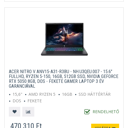
ACER NITRO V ANV15-A31-R3BU - NH.U3QEU.007 - 15.6"
FULLHD, RYZEN 5-150, 16GB, 512GB SSD, NVIDIA GEFORCE
RTX 5050 8GB, DOS - FEKETE GAMER LAPTOP 3 ÉV
GARANCIÁVAL
15,6"
AMD RYZEN 5
16GB
SSD HÁTTÉRTÁR
DOS
FEKETE
RENDELHETŐ
470 310 Ft