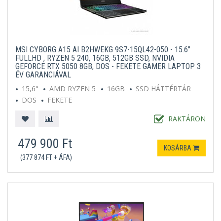
MSI CYBORG A15 AI B2HWEKG 9S7-15QL42-050 - 15.6"
FULLHD , RYZEN 5 240, 16GB, 512GB SSD, NVIDIA
GEFORCE RTX 5050 8GB, DOS - FEKETE GAMER LAPTOP 3
ÉV GARANCIÁVAL
15,6"
AMD RYZEN 5
16GB
SSD HÁTTÉRTÁR
DOS
FEKETE
RAKTÁRON
479 900 Ft
KOSÁRBA
(377 874 FT + ÁFA)