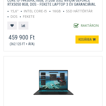
CORE I5-14450HX,16GB, 512GB SSD, NVIDIA GEFORCE
RTX5050 8GB, DOS - FEKETE LAPTOP 3 ÉV GARANCIÁVAL
15,6"
INTEL CORE-I5
16GB
SSD HÁTTÉRTÁR
DOS
FEKETE
RAKTÁRON
459 900 Ft
KOSÁRBA
(362 125 FT + ÁFA)