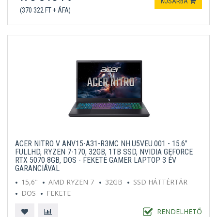
KOSÁRBA
(370 322 FT + ÁFA)
ACER NITRO V ANV15-A31-R3MC NH.U5VEU.001 - 15.6"
FULLHD, RYZEN 7-170, 32GB, 1TB SSD, NVIDIA GEFORCE
RTX 5070 8GB, DOS - FEKETE GAMER LAPTOP 3 ÉV
GARANCIÁVAL
15,6"
AMD RYZEN 7
32GB
SSD HÁTTÉRTÁR
DOS
FEKETE
RENDELHETŐ