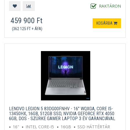
RAKTÁRON
459 900 Ft
KOSÁRBA
(362 125 FT + ÁFA)
LENOVO LEGION 5 83DG00FNHV - 16" WQXGA, CORE I5-
13450HX, 16GB, 512GB SSD, NVIDIA GEFORCE RTX 4050
6GB, DOS - SZÜRKE GAMER LAPTOP 3 ÉV GARANCIÁVAL
16"
INTEL CORE-I5
16GB
SSD HÁTTÉRTÁR