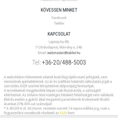
KÖVESSEN MINKET
Facebook
Twitter
KAPCSOLAT
Laptop.hu Kft.
1126 Budapest, Márvány u. 24b.
Email:
webmaster@tablet.hu
Tel:
+36-20/488-5003
A weboldalon feltüntetett adatok kizárólag tájékoztató jellegűek, nem
minősülnek ajánlattételnek. Az ár és szállítási határidő változtatás jogát a
szerződés ÁSZF szerinti létrejöttének időpontjáig fenntartjuk.
A termékeknél megjelenített képek csak illusztrációk, a valóságtól
eltérhetnek. Az oldalon lévő esetleges hibákért felelősséget nem vállalunk.
Eltérés esetén a gyártó által megadott paraméterek érvényesek! Bruttó
árainkat 27% ÁFÁ-val számoljuk!
* A 45/2014. (II. 26.) Korm. rendelet szerinti 14 napos elállási jog, csak a
fogyasztókra vonatkozik részletek az
ÁSZF
-ben!