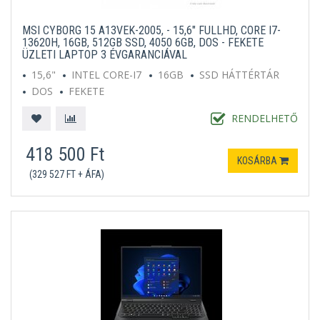
MSI CYBORG 15 A13VEK-2005, - 15,6" FULLHD, CORE I7-
13620H, 16GB, 512GB SSD, 4050 6GB, DOS - FEKETE
ÜZLETI LAPTOP 3 ÉVGARANCIÁVAL
15,6"
INTEL CORE-I7
16GB
SSD HÁTTÉRTÁR
DOS
FEKETE
RENDELHETŐ
418 500 Ft
KOSÁRBA
(329 527 FT + ÁFA)