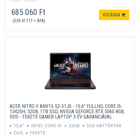
685 060 Ft
KOSÁRBA
(539 417 FT + ÁFA)
ACER NITRO V ANV15-52-51J0 - 15.6" FULLHD, CORE I5-
13420H, 32GB, 1TB SSD, NVIDIA GEFORCE RTX 5060 8GB,
DOS - FEKETE GAMER LAPTOP 3 ÉV GARANCIÁVAL
15,6"
INTEL CORE-I5
32GB
SSD HÁTTÉRTÁR
DOS
FEKETE