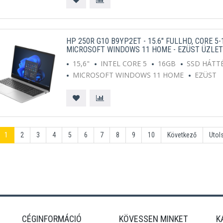
HP 250R G10 B9YP2ET - 15.6" FULLHD, CORE 5-
MICROSOFT WINDOWS 11 HOME - EZÜST ÜZLET
15,6"
INTEL CORE 5
16GB
SSD HÁTT
MICROSOFT WINDOWS 11 HOME
EZÜST
1
2
3
4
5
6
7
8
9
10
Következő
Utol
CÉGINFORMÁCIÓ
KÖVESSEN MINKET
K