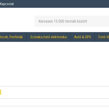
Kapcsolat
észek, Perifériák
Szórakoztató elektronika
Autó & GPS
Fotó-V