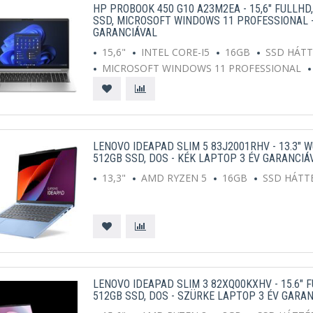
HP PROBOOK 450 G10 A23M2EA - 15,6" FULLHD, 
SSD, MICROSOFT WINDOWS 11 PROFESSIONAL -
GARANCIÁVAL
15,6"
INTEL CORE-I5
16GB
SSD HÁT
MICROSOFT WINDOWS 11 PROFESSIONAL
LENOVO IDEAPAD SLIM 5 83J2001RHV - 13.3" W
512GB SSD, DOS - KÉK LAPTOP 3 ÉV GARANCIÁ
13,3"
AMD RYZEN 5
16GB
SSD HÁTT
LENOVO IDEAPAD SLIM 3 82XQ00KXHV - 15.6" F
512GB SSD, DOS - SZÜRKE LAPTOP 3 ÉV GARA