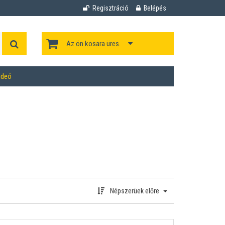
Regisztráció
Belépés
Az ön kosara üres.
ideó
Népszerüek előre