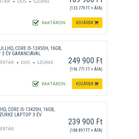
RTÁR
DOS
SZÜRKE
(133 779 FT + ÁFA)
RAKTÁRON
KOSÁRBA
ULLHD, CORE I5-12450H, 16GB,
 3 ÉV GARANCIÁVAL
249 900 Ft
TÉRTÁR
DOS
SZÜRKE
(196 771 FT + ÁFA)
RAKTÁRON
KOSÁRBA
HD, CORE I5-13420H, 16GB,
ZÜRKE LAPTOP 3 ÉV
239 900 Ft
TÉRTÁR
(188 897 FT + ÁFA)