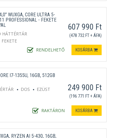
,0" WUXGA, CORE ULTRA 5-
11 PROFESSIONAL - FEKETE
VAL
607 990 Ft
D HÁTTÉRTÁR
(478 732 FT + ÁFA)
FEKETE
RENDELHETŐ
KOSÁRBA
ORE I7-1355U, 16GB, 512GB
249 900 Ft
TÉRTÁR
DOS
EZÜST
(196 771 FT + ÁFA)
RAKTÁRON
KOSÁRBA
GA, RYZEN AI 5-430, 16GB,