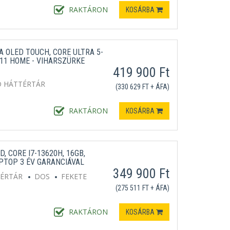
RAKTÁRON
KOSÁRBA
A OLED TOUCH, CORE ULTRA 5-
 11 HOME - VIHARSZÜRKE
419 900 Ft
D HÁTTÉRTÁR
(330 629 FT + ÁFA)
RAKTÁRON
KOSÁRBA
D, CORE I7-13620H, 16GB,
APTOP 3 ÉV GARANCIÁVAL
349 900 Ft
TÉRTÁR
DOS
FEKETE
(275 511 FT + ÁFA)
RAKTÁRON
KOSÁRBA