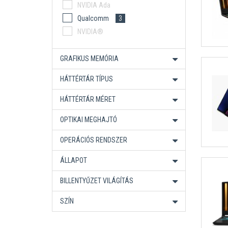
Snapdragon X
NVIDIA Ada
3
AMD Ryzen AI 9 HX Pro
Qualcomm
3
Ryzen AI Max+ Pro
NVIDIA®
Intel Core 9
Intel Core Ultra X7
1
GRAFIKUS MEMÓRIA
HÁTTÉRTÁR TÍPUS
HÁTTÉRTÁR MÉRET
OPTIKAI MEGHAJTÓ
OPERÁCIÓS RENDSZER
ÁLLAPOT
BILLENTYŰZET VILÁGÍTÁS
SZÍN