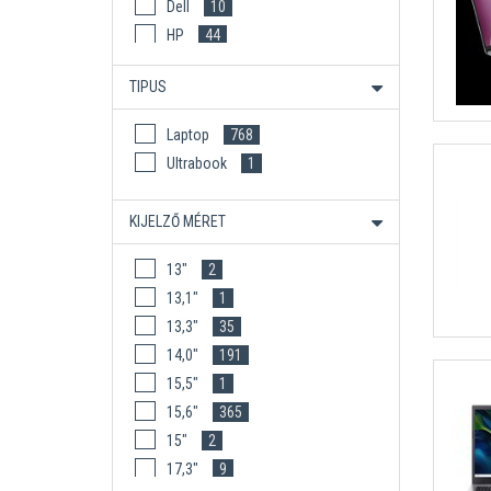
Dell
10
HP
44
HP ÜZLETI
83
TIPUS
Lenovo
93
Lenovo Gamer
10
Laptop
768
Lenovo Üzleti
95
Ultrabook
1
MSI
8
KIJELZŐ MÉRET
13"
2
13,1"
1
13,3"
35
14,0"
191
15,5"
1
15,6"
365
15"
2
17,3"
9