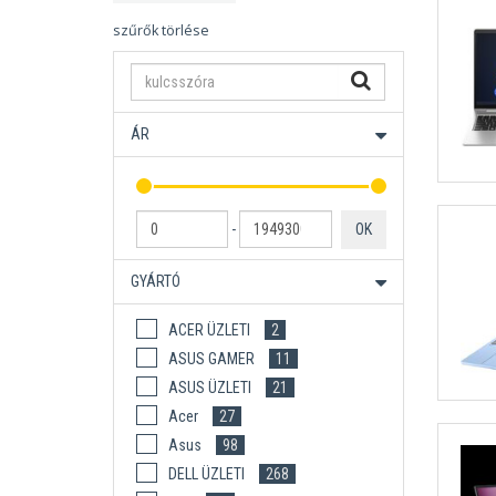
szűrők törlése
ÁR
-
OK
GYÁRTÓ
ACER ÜZLETI
2
ASUS GAMER
11
ASUS ÜZLETI
21
Acer
27
Asus
98
DELL ÜZLETI
268