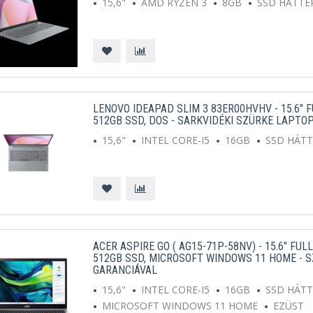
15,6"
AMD RYZEN 3
8GB
SSD HÁTTÉ
LENOVO IDEAPAD SLIM 3 83ER00HVHV - 15.6" F
512GB SSD, DOS - SARKVIDÉKI SZÜRKE LAPTOP
15,6"
INTEL CORE-I5
16GB
SSD HÁT
ACER ASPIRE GO ( AG15-71P-58NV) - 15.6" FULL
512GB SSD, MICROSOFT WINDOWS 11 HOME - S
GARANCIÁVAL
15,6"
INTEL CORE-I5
16GB
SSD HÁT
MICROSOFT WINDOWS 11 HOME
EZÜST