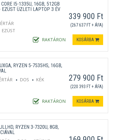
CORE I5-1335U, 16GB, 512GB
 EZÜST ÜZLETI LAPTOP 3 ÉV
339 900 Ft
TÉRTÁR
(267 637 FT + ÁFA)
EZÜST
RAKTÁRON
KOSÁRBA
UXGA, RYZEN 5-7535HS, 16GB,
VAL
279 900 Ft
ÉRTÁR
DOS
KÉK
(220 393 FT + ÁFA)
RAKTÁRON
KOSÁRBA
ULLHD, RYZEN 3-7320U, 8GB,
NCIÁVAL
169 900 Ft