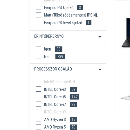
Matt IPS Touch
Fényes IPS kijelző
3
Matt (Tükröződésmentes) IPS kijelző
2
Fényes IPS-level kijelző
1
Matt (Tükröződésmentes) IPS-level kijelző
ÉRINTŐKÉPERNYŐ
Fényes OLED kijelző
2
Igen
30
Nem
739
PROCESSZOR CSALÁD
Intel® Celeron® N
INTEL Core-i3
59
INTEL Core-i5
147
INTEL Core-i7
89
INTEL Core-i9
AMD Ryzen 3
17
AMD Ryzen 5
70