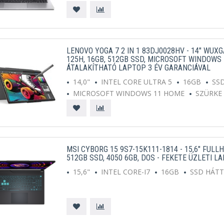
LENOVO YOGA 7 2 IN 1 83DJ0028HV - 14" WUXG
125H, 16GB, 512GB SSD, MICROSOFT WINDOWS
ÁTALAKÍTHATÓ LAPTOP 3 ÉV GARANCIÁVAL
14,0"
INTEL CORE ULTRA 5
16GB
SS
MICROSOFT WINDOWS 11 HOME
SZÜRKE
MSI CYBORG 15 9S7-15K111-1814 - 15,6" FULLH
512GB SSD, 4050 6GB, DOS - FEKETE ÜZLETI L
15,6"
INTEL CORE-I7
16GB
SSD HÁT