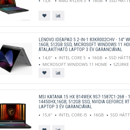
15,6"
AMD RYZEN 5
16GB
SSD HÁTT
LENOVO IDEAPAD 5 2-IN-1 83KR002CHV - 14" W
16GB, 512GB SSD, MICROSOFT WINDOWS 11 H
ÁTALAKÍTHATÓ LAPTOP 3 ÉV GARANCIÁVAL
14,0"
INTEL CORE 5
16GB
SSD HÁTT
MICROSOFT WINDOWS 11 HOME
SZÜRKE
MSI KATANA 15 HX B14WEK 9S7-1587C1-268 - 15
14450HX,16GB, 512GB SSD, NVIDIA GEFORCE RT
LAPTOP 3 ÉV GARANCIÁVAL
15,6"
INTEL CORE-I5
16GB
SSD HÁT