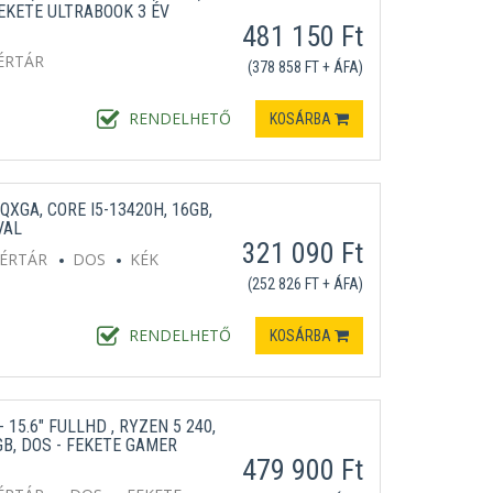
EKETE ULTRABOOK 3 ÉV
481 150 Ft
ÉRTÁR
(378 858 FT + ÁFA)
RENDELHETŐ
KOSÁRBA
QXGA, CORE I5-13420H, 16GB,
VAL
321 090 Ft
TÉRTÁR
DOS
KÉK
(252 826 FT + ÁFA)
RENDELHETŐ
KOSÁRBA
15.6" FULLHD , RYZEN 5 240,
GB, DOS - FEKETE GAMER
479 900 Ft