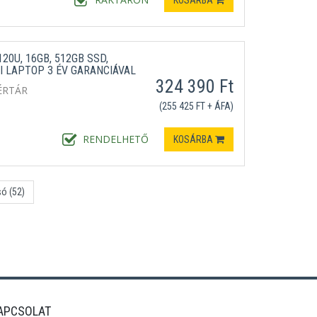
KOSÁRBA
120U, 16GB, 512GB SSD,
I LAPTOP 3 ÉV GARANCIÁVAL
324 390 Ft
ÉRTÁR
(255 425 FT + ÁFA)
RENDELHETŐ
KOSÁRBA
só (52)
APCSOLAT