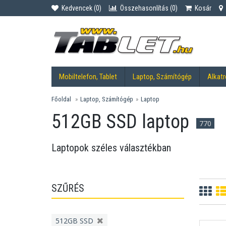
Kedvencek (
0
)
Összehasonlítás (
0
)
Kosár
Mobiltelefon, Tablet
Laptop, Számítógép
Alkatr
Főoldal
Laptop, Számítógép
Laptop
512GB SSD laptop
770
Laptopok széles választékban
SZŰRÉS
512GB SSD