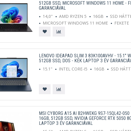
512GB SSD, MICROSOFT WINDOWS 11 HOME - F
GARANCIÁVAL
14,0"
AMD RYZEN 5
16GB
SSD HÁTT
MICROSOFT WINDOWS 11 HOME
FEKETE
LENOVO IDEAPAD SLIM 3 83K100AVHV - 15.1" W
512GB SSD, DOS - KÉK LAPTOP 3 ÉV GARANCIÁ
15.1"
INTEL CORE-I5
16GB
SSD HÁT
MSI CYBORG A15 AI B2HWEKG 9S7-15QL42-050 - 
16GB, 512GB SSD, NVIDIA GEFORCE RTX 5050 8
LAPTOP 3 ÉV GARANCIÁVAL