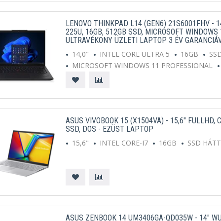
LENOVO THINKPAD L14 (GEN6) 21S6001FHV - 14
225U, 16GB, 512GB SSD, MICROSOFT WINDOWS 
ULTRAVÉKONY ÜZLETI LAPTOP 3 ÉV GARANCIÁ
14,0"
INTEL CORE ULTRA 5
16GB
SS
MICROSOFT WINDOWS 11 PROFESSIONAL
ASUS VIVOBOOK 15 (X1504VA) - 15,6" FULLHD, C
SSD, DOS - EZÜST LAPTOP
15,6"
INTEL CORE-I7
16GB
SSD HÁT
ASUS ZENBOOK 14 UM3406GA-QD035W - 14" WUX