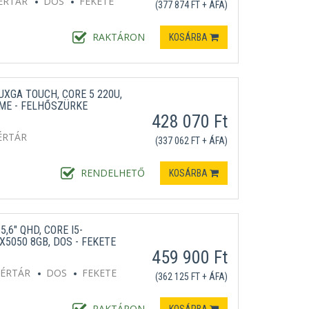
ÉRTÁR
DOS
FEKETE
(377 874 FT + ÁFA)
RAKTÁRON
KOSÁRBA
UXGA TOUCH, CORE 5 220U,
OME - FELHŐSZÜRKE
428 070 Ft
ÉRTÁR
(337 062 FT + ÁFA)
RENDELHETŐ
KOSÁRBA
,6" QHD, CORE I5-
X5050 8GB, DOS - FEKETE
459 900 Ft
TÉRTÁR
DOS
FEKETE
(362 125 FT + ÁFA)
RAKTÁRON