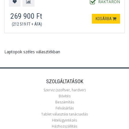
RAKTÁRON
269 900 Ft
KOSÁRBA
(212 519 FT + ÁFA)
Laptopok széles választékban
SZOLGÁLTATÁSOK
Szerviz (szoftver, hardver)
Bővítés
Beszámítás
Felvásárlás
Tablet választási tanácsadás
Hitelügyintézés
Házhozszállítás