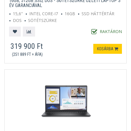
16GB, 512GB SSD, DOS - SÖTÉTSZÜRKE ÜZLETI LAPTOP 3
ÉV GARANCIÁVAL
15,6"
INTEL CORE-I7
16GB
SSD HÁTTÉRTÁR
DOS
SÖTÉTSZÜRKE
RAKTÁRON
319 900 Ft
KOSÁRBA
(251 889 FT + ÁFA)