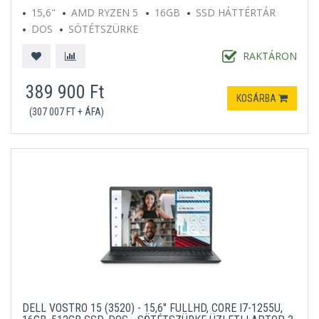
15,6"
AMD RYZEN 5
16GB
SSD HÁTTÉRTÁR
DOS
SÖTÉTSZÜRKE
RAKTÁRON
389 900 Ft
KOSÁRBA
(307 007 FT + ÁFA)
DELL VOSTRO 15 (3520) - 15,6" FULLHD, CORE I7-1255U,