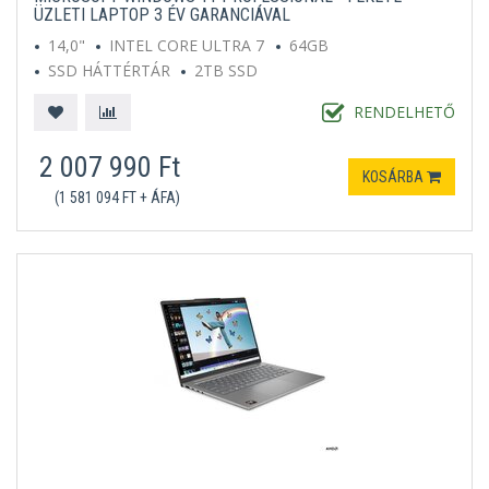
ÜZLETI LAPTOP 3 ÉV GARANCIÁVAL
14,0"
INTEL CORE ULTRA 7
64GB
SSD HÁTTÉRTÁR
2TB SSD
MICROSOFT WINDOWS 11 PROFESSIONAL
FEKETE
RENDELHETŐ
2 007 990 Ft
KOSÁRBA
(1 581 094 FT + ÁFA)