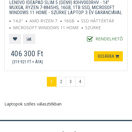
LENOVO IDEAPAD SLIM 5 (GEN9) 83HV003RHV - 14"
WUXGA, RYZEN 7-8845HS, 16GB, 1TB SSD, MICROSOFT
WINDOWS 11 HOME - SZÜRKE LAPTOP 3 ÉV GARANCIÁVAL
14,0"
AMD RYZEN 7
16GB
SSD HÁTTÉRTÁR
MICROSOFT WINDOWS 11 HOME
SZÜRKE
RENDELHETŐ
406 300 Ft
KOSÁRBA
(319 921 FT + ÁFA)
1
2
3
4
Laptopok széles választékban