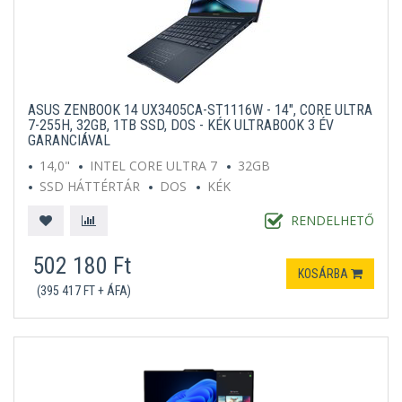
ASUS ZENBOOK 14 UX3405CA-ST1116W - 14", CORE ULTRA
7-255H, 32GB, 1TB SSD, DOS - KÉK ULTRABOOK 3 ÉV
GARANCIÁVAL
14,0"
INTEL CORE ULTRA 7
32GB
SSD HÁTTÉRTÁR
DOS
KÉK
RENDELHETŐ
502 180 Ft
KOSÁRBA
(395 417 FT + ÁFA)