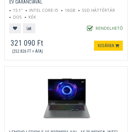
ÉV GARANCIÁVAL
15.1"
INTEL CORE-I5
16GB
SSD HÁTTÉRTÁR
DOS
KÉK
RENDELHETŐ
321 090 Ft
KOSÁRBA
(252 826 FT + ÁFA)