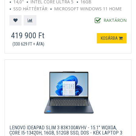
14,0"
INTEL CORE ULTRA 5
16GB
SSD HÁTTÉRTÁR
MICROSOFT WINDOWS 11 HOME
SZÜRKE
RAKTÁRON
419 900 Ft
KOSÁRBA
(330 629 FT + ÁFA)
LENOVO IDEAPAD SLIM 3 83K100AVHV - 15.1" WQXGA,
CORE I5-13420H, 16GB, 512GB SSD, DOS - KÉK LAPTOP 3