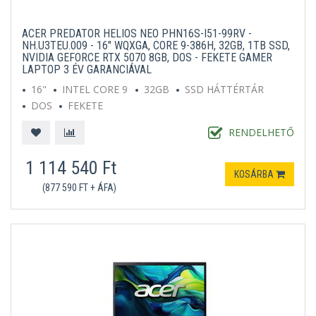
ACER PREDATOR HELIOS NEO PHN16S-I51-99RV -
NH.U3TEU.009 - 16" WQXGA, CORE 9-386H, 32GB, 1TB SSD,
NVIDIA GEFORCE RTX 5070 8GB, DOS - FEKETE GAMER
LAPTOP 3 ÉV GARANCIÁVAL
16"
INTEL CORE 9
32GB
SSD HÁTTÉRTÁR
DOS
FEKETE
RENDELHETŐ
1 114 540 Ft
KOSÁRBA
(877 590 FT + ÁFA)