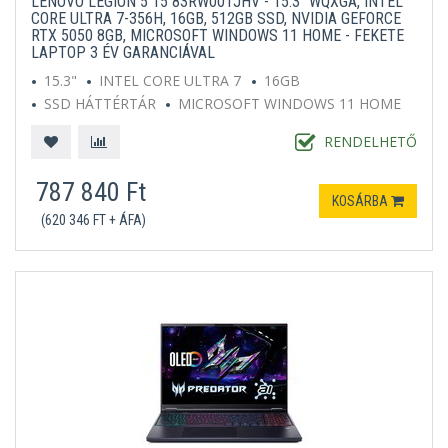
LENOVO LEGION 5 15 83RW001JHV - 15.3" WQXGA, INTEL
CORE ULTRA 7-356H, 16GB, 512GB SSD, NVIDIA GEFORCE
RTX 5050 8GB, MICROSOFT WINDOWS 11 HOME - FEKETE
LAPTOP 3 ÉV GARANCIÁVAL
15.3"
INTEL CORE ULTRA 7
16GB
SSD HÁTTÉRTÁR
MICROSOFT WINDOWS 11 HOME
SZÜRKE
RENDELHETŐ
787 840 Ft
KOSÁRBA
(620 346 FT + ÁFA)