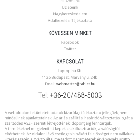
Filozófiánk
Üzleteink
Nagykereskedelem
Adatkezelési Tájékoztató
KÖVESSEN MINKET
Facebook
Twitter
KAPCSOLAT
Laptop.hu Kft.
1126 Budapest, Márvány u. 24b.
Email:
webmaster@tablet.hu
Tel:
+36-20/488-5003
A weboldalon feltüntetett adatok kizárólag tájékoztató jellegűek, nem
minősülnek ajánlattételnek. Az ár és szállítási határidő változtatás jogát a
szerződés ÁSZF szerinti létrejöttének időpontjáig fenntartjuk.
A termékeknél megjelenített képek csak illusztrációk, a valóságtól
eltérhetnek. Az oldalon lévő esetleges hibákért felelősséget nem vállalunk.
Eltérés esetén a gyártó által megadott paraméterek érvényesek! Bruttó