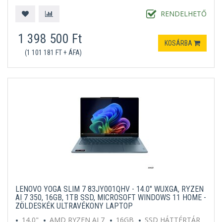
MICROSOFT WINDOWS 11 PROFESSIONAL
SZÜRKE
RENDELHETŐ
1 398 500 Ft
KOSÁRBA
(1 101 181 FT + ÁFA)
LENOVO YOGA SLIM 7 83JY001QHV - 14.0" WUXGA, RYZEN
AI 7 350, 16GB, 1TB SSD, MICROSOFT WINDOWS 11 HOME -
ZÖLDESKÉK ULTRAVÉKONY LAPTOP
14,0"
AMD RYZEN AI 7
16GB
SSD HÁTTÉRTÁR