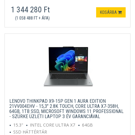
1 344 280 Ft
KOSÁRBA
(1 058 488 FT + ÁFA)
LENOVO THINKPAD X9-15P GEN 1 AURA EDITION
21VV004EHV - 15,3" 2.8K TOUCH, CORE ULTRA X7-358H,
64GB, 1TB SSD, MICROSOFT WINDOWS 11 PROFESSIONAL
- SZÜRKE ÜZLETI LAPTOP 3 ÉV GARANCIÁVAL
15.3"
INTEL CORE ULTRA X7
64GB
SSD HÁTTÉRTÁR