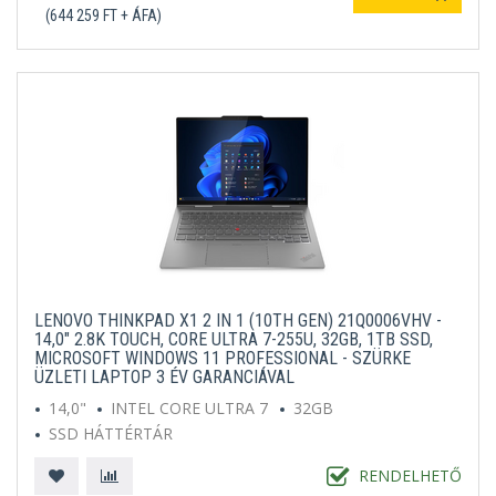
(644 259 FT + ÁFA)
LENOVO THINKPAD X1 2 IN 1 (10TH GEN) 21Q0006VHV -
14,0" 2.8K TOUCH, CORE ULTRA 7-255U, 32GB, 1TB SSD,
MICROSOFT WINDOWS 11 PROFESSIONAL - SZÜRKE
ÜZLETI LAPTOP 3 ÉV GARANCIÁVAL
14,0"
INTEL CORE ULTRA 7
32GB
SSD HÁTTÉRTÁR
MICROSOFT WINDOWS 11 PROFESSIONAL
FEKETE
RENDELHETŐ