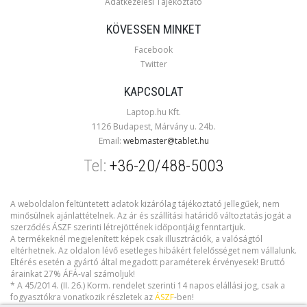
Adatkezelési Tájékoztató
KÖVESSEN MINKET
Facebook
Twitter
KAPCSOLAT
Laptop.hu Kft.
1126 Budapest, Márvány u. 24b.
Email:
webmaster@tablet.hu
Tel:
+36-20/488-5003
A weboldalon feltüntetett adatok kizárólag tájékoztató jellegűek, nem
minősülnek ajánlattételnek. Az ár és szállítási határidő változtatás jogát a
szerződés ÁSZF szerinti létrejöttének időpontjáig fenntartjuk.
A termékeknél megjelenített képek csak illusztrációk, a valóságtól
eltérhetnek. Az oldalon lévő esetleges hibákért felelősséget nem vállalunk.
Eltérés esetén a gyártó által megadott paraméterek érvényesek! Bruttó
árainkat 27% ÁFÁ-val számoljuk!
* A 45/2014. (II. 26.) Korm. rendelet szerinti 14 napos elállási jog, csak a
fogyasztókra vonatkozik részletek az
ÁSZF
-ben!