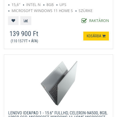
15,6"
INTEL N
8GB
UFS
MICROSOFT WINDOWS 11 HOME S
SZÜRKE
RAKTÁRON
139 900 Ft
KOSÁRBA
(110 157 FT + ÁFA)
LENOVO IDEAPAD 1 - 15.6" FULLHD, CELERON-N4500, 8GB,