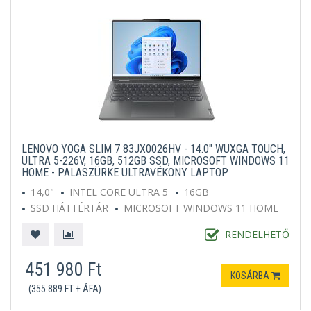
LENOVO YOGA SLIM 7 83JX0026HV - 14.0" WUXGA TOUCH,
ULTRA 5-226V, 16GB, 512GB SSD, MICROSOFT WINDOWS 11
HOME - PALASZÜRKE ULTRAVÉKONY LAPTOP
14,0"
INTEL CORE ULTRA 5
16GB
SSD HÁTTÉRTÁR
MICROSOFT WINDOWS 11 HOME
SZÜRKE
RENDELHETŐ
451 980 Ft
KOSÁRBA
(355 889 FT + ÁFA)