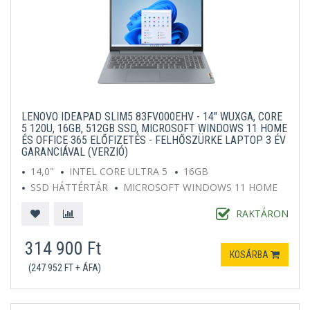
LENOVO IDEAPAD SLIM5 83FV000EHV - 14" WUXGA, CORE
5 120U, 16GB, 512GB SSD, MICROSOFT WINDOWS 11 HOME
ÉS OFFICE 365 ELŐFIZETÉS - FELHŐSZÜRKE LAPTOP 3 ÉV
GARANCIÁVAL (VERZIÓ)
14,0"
INTEL CORE ULTRA 5
16GB
SSD HÁTTÉRTÁR
MICROSOFT WINDOWS 11 HOME
SZÜRKE
RAKTÁRON
314 900 Ft
KOSÁRBA
(247 952 FT + ÁFA)