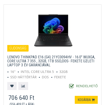
ÚJDONSÁG
LENOVO THINKPAD E16 (G4) 21YC0094HV - 16.0" WUXGA,
CORE ULTRA 7 355 , 32GB, 1TB SSD,DOS- FEKETE ÜZLETI
LAPTOP 3 ÉV GARANCIÁVAL
16"
INTEL CORE ULTRA 5
32GB
SSD HÁTTÉRTÁR
DOS
FEKETE
RENDELHETŐ
706 640 Ft
KOSÁRBA
(556 409 FT + ÁFA)