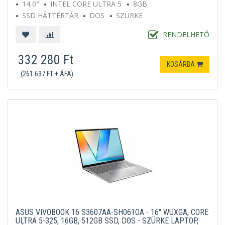
14,0"
INTEL CORE ULTRA 5
8GB
SSD HÁTTÉRTÁR
DOS
SZÜRKE
RENDELHETŐ
332 280 Ft
KOSÁRBA
(261 637 FT + ÁFA)
ASUS VIVOBOOK 16 S3607AA-SH061OA - 16" WUXGA, CORE
ULTRA 5-325, 16GB, 512GB SSD, DOS - SZÜRKE LAPTOP,