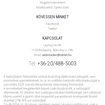
Nagykereskedelem
Adatkezelési Tájékoztató
KÖVESSEN MINKET
Facebook
Twitter
KAPCSOLAT
Laptop.hu Kft.
1126 Budapest, Márvány u. 24b.
Email:
webmaster@tablet.hu
Tel:
+36-20/488-5003
A weboldalon feltüntetett adatok kizárólag tájékoztató jellegűek, nem
minősülnek ajánlattételnek. Az ár és szállítási határidő változtatás jogát a
szerződés ÁSZF szerinti létrejöttének időpontjáig fenntartjuk.
A termékeknél megjelenített képek csak illusztrációk, a valóságtól
eltérhetnek. Az oldalon lévő esetleges hibákért felelősséget nem vállalunk.
Eltérés esetén a gyártó által megadott paraméterek érvényesek! Bruttó
árainkat 27% ÁFÁ-val számoljuk!
* A 45/2014. (II. 26.) Korm. rendelet szerinti 14 napos elállási jog, csak a