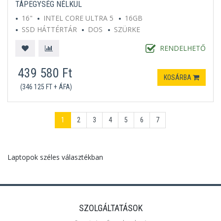
TÁPEGYSÉG NÉLKÜL
16"
INTEL CORE ULTRA 5
16GB
SSD HÁTTÉRTÁR
DOS
SZÜRKE
RENDELHETŐ
439 580 Ft
KOSÁRBA
(346 125 FT + ÁFA)
1
2
3
4
5
6
7
Laptopok széles választékban
SZOLGÁLTATÁSOK