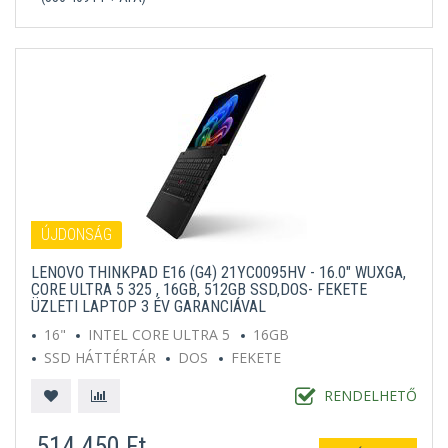
ÚJDONSÁG
LENOVO THINKPAD E16 (G4) 21YC0095HV - 16.0" WUXGA,
CORE ULTRA 5 325 , 16GB, 512GB SSD,DOS- FEKETE
ÜZLETI LAPTOP 3 ÉV GARANCIÁVAL
16"
INTEL CORE ULTRA 5
16GB
SSD HÁTTÉRTÁR
DOS
FEKETE
RENDELHETŐ
514 450 Ft