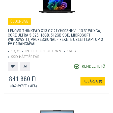
ÚJDONSÁG
LENOVO THINKPAD X13 G7 21YH003NHV - 13.3" WUXGA,
CORE ULTRA 5-325, 16GB, 512GB SSD, MICROSOFT
WINDOWS 11 PROFESSIONAL - FEKETE ÜZLETI LAPTOP 3
ÉV GARANCIÁVAL
13,3"
INTEL CORE ULTRA 5
16GB
SSD HÁTTÉRTÁR
MICROSOFT WINDOWS 11 PROFESSIONAL
FEKETE
RENDELHETŐ
841 880 Ft
KOSÁRBA
(662 897 FT + ÁFA)