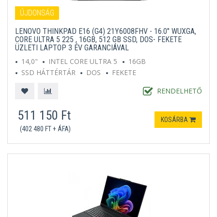
ÚJDONSÁG
LENOVO THINKPAD E16 (G4) 21Y6008FHV - 16.0" WUXGA,
CORE ULTRA 5 225 , 16GB, 512 GB SSD, DOS- FEKETE
ÜZLETI LAPTOP 3 ÉV GARANCIÁVAL
14,0"
INTEL CORE ULTRA 5
16GB
SSD HÁTTÉRTÁR
DOS
FEKETE
RENDELHETŐ
511 150 Ft
KOSÁRBA
(402 480 FT + ÁFA)