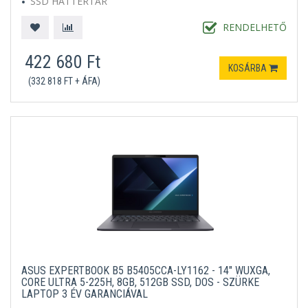
SSD HÁTTÉRTÁR
MICROSOFT WINDOWS 11 PROFESSIONAL
EZÜST
RENDELHETŐ
422 680 Ft
KOSÁRBA
(332 818 FT + ÁFA)
ASUS EXPERTBOOK B5 B5405CCA-LY1162 - 14" WUXGA,
CORE ULTRA 5-225H, 8GB, 512GB SSD, DOS - SZÜRKE
LAPTOP 3 ÉV GARANCIÁVAL