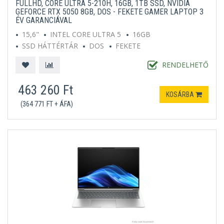
FULLHD, CORE ULTRA 5-210H, 16GB, 1TB SSD, NVIDIA
GEFORCE RTX 5050 8GB, DOS - FEKETE GAMER LAPTOP 3
ÉV GARANCIÁVAL
15,6"
INTEL CORE ULTRA 5
16GB
SSD HÁTTÉRTÁR
DOS
FEKETE
RENDELHETŐ
463 260 Ft
KOSÁRBA
(364 771 FT + ÁFA)