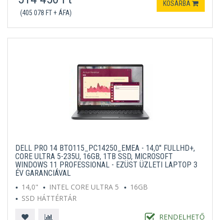
KOSÁRBA
(405 078 FT + ÁFA)
DELL PRO 14 BTO115_PC14250_EMEA - 14,0" FULLHD+,
CORE ULTRA 5-235U, 16GB, 1TB SSD, MICROSOFT
WINDOWS 11 PROFESSIONAL - EZÜST ÜZLETI LAPTOP 3
ÉV GARANCIÁVAL
14,0"
INTEL CORE ULTRA 5
16GB
SSD HÁTTÉRTÁR
MICROSOFT WINDOWS 11 PROFESSIONAL
EZÜST
RENDELHETŐ