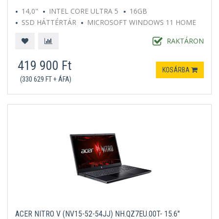
14,0"
INTEL CORE ULTRA 5
16GB
SSD HÁTTÉRTÁR
MICROSOFT WINDOWS 11 HOME
SZÜRKE
RAKTÁRON
419 900 Ft
KOSÁRBA
(330 629 FT + ÁFA)
ACER NITRO V (NV15-52-54JJ) NH.QZ7EU.00T- 15.6"