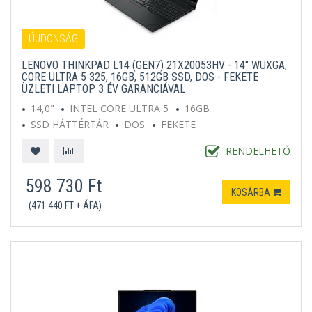
ÚJDONSÁG
LENOVO THINKPAD L14 (GEN7) 21X20053HV - 14" WUXGA,
CORE ULTRA 5 325, 16GB, 512GB SSD, DOS - FEKETE
ÜZLETI LAPTOP 3 ÉV GARANCIÁVAL
14,0"
INTEL CORE ULTRA 5
16GB
SSD HÁTTÉRTÁR
DOS
FEKETE
RENDELHETŐ
598 730 Ft
KOSÁRBA
(471 440 FT + ÁFA)