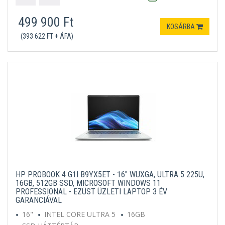
499 900 Ft
KOSÁRBA
(393 622 FT + ÁFA)
HP PROBOOK 4 G1I B9YX5ET - 16" WUXGA, ULTRA 5 225U,
16GB, 512GB SSD, MICROSOFT WINDOWS 11
PROFESSIONAL - EZÜST ÜZLETI LAPTOP 3 ÉV
GARANCIÁVAL
16"
INTEL CORE ULTRA 5
16GB