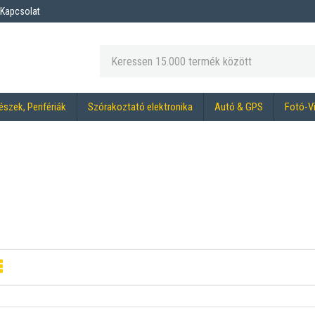
Kapcsolat
észek, Perifériák
Szórakoztató elektronika
Autó & GPS
Fotó-V