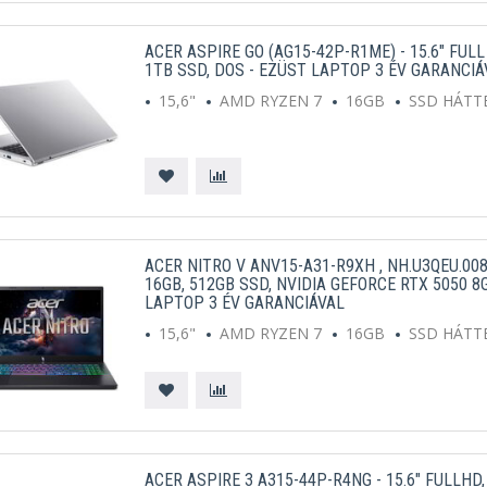
ACER ASPIRE GO (AG15-42P-R1ME) - 15.6" FULL
1TB SSD, DOS - EZÜST LAPTOP 3 ÉV GARANCIÁ
15,6"
AMD RYZEN 7
16GB
SSD HÁTT
ACER NITRO V ANV15-A31-R9XH , NH.U3QEU.008 
16GB, 512GB SSD, NVIDIA GEFORCE RTX 5050 8
LAPTOP 3 ÉV GARANCIÁVAL
15,6"
AMD RYZEN 7
16GB
SSD HÁTT
ACER ASPIRE 3 A315-44P-R4NG - 15.6" FULLHD,