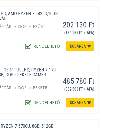
 HD, AMD RYZEN 7 5825U,16GB,
VAL
202 130 Ft
ÉRTÁR
DOS
EZÜST
(159 157 FT + ÁFA)
RENDELHETŐ
KOSÁRBA
- 15.6" FULLHD, RYZEN 7-170,
GB, DOS - FEKETE GAMER
485 780 Ft
ÉRTÁR
DOS
FEKETE
(382 503 FT + ÁFA)
RENDELHETŐ
KOSÁRBA
 RYZEN 7-5700U, 8GB, 512GB