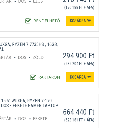
ÉRTÁR
DOS
EZÜST
(170 188 FT + ÁFA)
RENDELHETŐ
KOSÁRBA
UXGA, RYZEN 7 7735HS , 16GB,
AL
294 900 Ft
ÉRTÁR
DOS
ZÖLD
(232 204 FT + ÁFA)
RAKTÁRON
KOSÁRBA
 15.6" WUXGA, RYZEN 7-170,
B, DOS - FEKETE GAMER LAPTOP
664 440 Ft
ÉRTÁR
DOS
FEKETE
(523 181 FT + ÁFA)