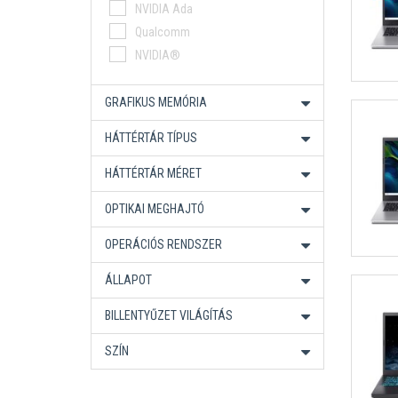
Snapdragon X
NVIDIA Ada
+5
AMD Ryzen AI 9 HX Pro
Qualcomm
+1
Ryzen AI Max+ Pro
NVIDIA®
+1
Intel Core 9
+2
Intel Core Ultra X7
+4
GRAFIKUS MEMÓRIA
HÁTTÉRTÁR TÍPUS
HÁTTÉRTÁR MÉRET
OPTIKAI MEGHAJTÓ
OPERÁCIÓS RENDSZER
ÁLLAPOT
BILLENTYŰZET VILÁGÍTÁS
SZÍN