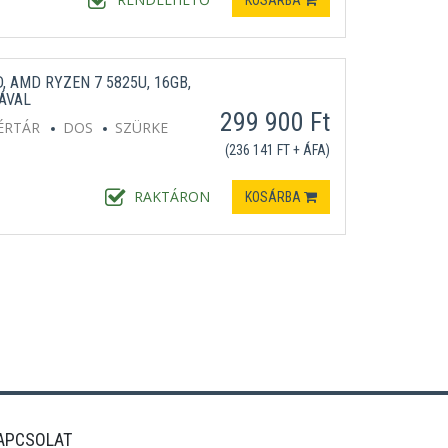
KOSÁRBA
, AMD RYZEN 7 5825U, 16GB,
ÁVAL
299 900 Ft
ÉRTÁR
DOS
SZÜRKE
(236 141 FT + ÁFA)
RAKTÁRON
KOSÁRBA
APCSOLAT