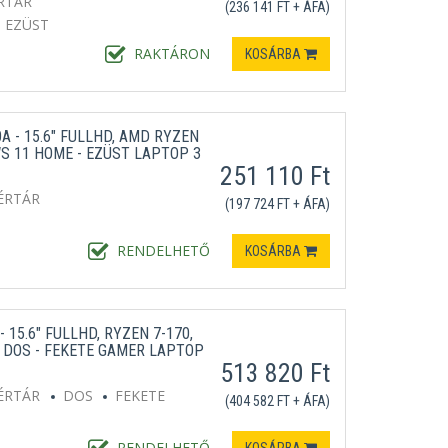
RTÁR
(236 141 FT + ÁFA)
EZÜST
RAKTÁRON
KOSÁRBA
A - 15.6" FULLHD, AMD RYZEN
WS 11 HOME - EZÜST LAPTOP 3
251 110 Ft
ÉRTÁR
(197 724 FT + ÁFA)
RENDELHETŐ
KOSÁRBA
 15.6" FULLHD, RYZEN 7-170,
B, DOS - FEKETE GAMER LAPTOP
513 820 Ft
ÉRTÁR
DOS
FEKETE
(404 582 FT + ÁFA)
RENDELHETŐ