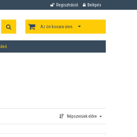
Regisztráció
Belépés
Az ön kosara üres.
ideó
Népszerüek előre