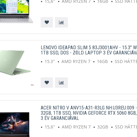
15,6"
AMD RYZEN 7
16GB
SSD HÁTT
LENOVO IDEAPAD SLIM 5 83J3001AHV - 15.3" W
1TB SSD, DOS - ZÖLD LAPTOP 3 ÉV GARANCIÁV
15.3"
AMD RYZEN 7
16GB
SSD HÁTT
ACER NITRO V ANV15-A31-R3LG NH.U3REU.009 -
32GB, 1TB SSD, NVIDIA GEFORCE RTX 5060 8G
3 ÉV GARANCIÁVAL
15,6"
AMD RYZEN 7
32GB
SSD HÁTT