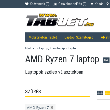
Kedvencek (
0
)
Összehasonlítás (
0
)
Kosár
Mobiltelefon, Tablet
Laptop, Számítógép
Alkatr
Főoldal
Laptop, Számítógép
Laptop
AMD Ryzen 7 laptop
84
Laptopok széles választékban
SZŰRÉS
AMD Ryzen 7