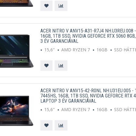
ACER NITRO V ANV15-A31-R7J4 NH.U3REU.008 -
16GB, 1TB SSD, NVIDIA GEFORCE RTX 5060 8G
3 ÉV GARANCIÁVAL
15,6"
AMD RYZEN 7
16GB
SSD HÁTT
ACER NITRO V ANV15-42-R0NL NH.U31EU.005 - 
7445HS, 16GB, 1TB SSD, NVIDIA GEFORCE RTX 
LAPTOP 3 ÉV GARANCIÁVAL
15,6"
AMD RYZEN 7
16GB
SSD HÁTT