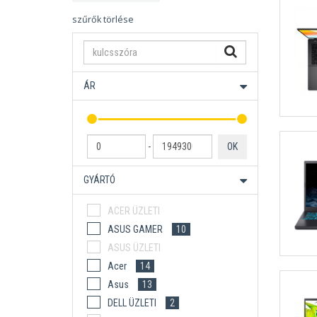
szűrők törlése
ÁR
-
OK
GYÁRTÓ
ACER ÜZLETI
ASUS GAMER
10
ASUS ÜZLETI
Acer
14
Asus
13
DELL ÜZLETI
2