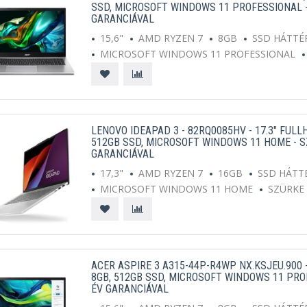
SSD, MICROSOFT WINDOWS 11 PROFESSIONAL -
GARANCIÁVAL
15,6"
AMD RYZEN 7
8GB
SSD HÁTTÉ
MICROSOFT WINDOWS 11 PROFESSIONAL
LENOVO IDEAPAD 3 - 82RQ0085HV - 17.3" FULL
512GB SSD, MICROSOFT WINDOWS 11 HOME - S
GARANCIÁVAL
17,3"
AMD RYZEN 7
16GB
SSD HÁTT
MICROSOFT WINDOWS 11 HOME
SZÜRKE
ACER ASPIRE 3 A315-44P-R4WP NX.KSJEU.900 -
8GB, 512GB SSD, MICROSOFT WINDOWS 11 PRO
ÉV GARANCIÁVAL