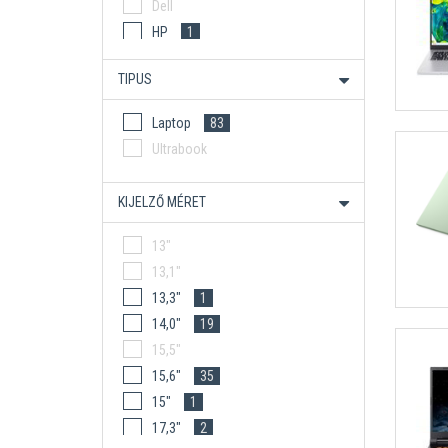
Dell
HP
1
HP ÜZLETI
7
TIPUS
Lenovo
22
Lenovo Gamer
7
Laptop
83
Lenovo Üzleti
7
Ultrabook
MSI
1
KIJELZŐ MÉRET
13"
13,1"
13,3"
1
14,0"
19
15,5"
15,6"
35
15"
1
17,3"
2