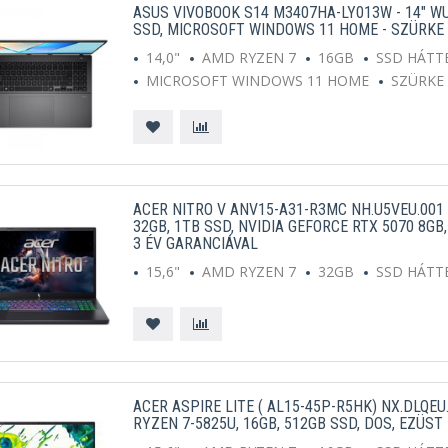
ASUS VIVOBOOK S14 M3407HA-LY013W - 14" WU
SSD, MICROSOFT WINDOWS 11 HOME - SZÜRKE
14,0"
AMD RYZEN 7
16GB
SSD HÁTT
MICROSOFT WINDOWS 11 HOME
SZÜRKE
ACER NITRO V ANV15-A31-R3MC NH.U5VEU.001 -
32GB, 1TB SSD, NVIDIA GEFORCE RTX 5070 8G
3 ÉV GARANCIÁVAL
15,6"
AMD RYZEN 7
32GB
SSD HÁTT
ACER ASPIRE LITE ( AL15-45P-R5HK) NX.DLQEU.
RYZEN 7-5825U, 16GB, 512GB SSD, DOS, EZÜS