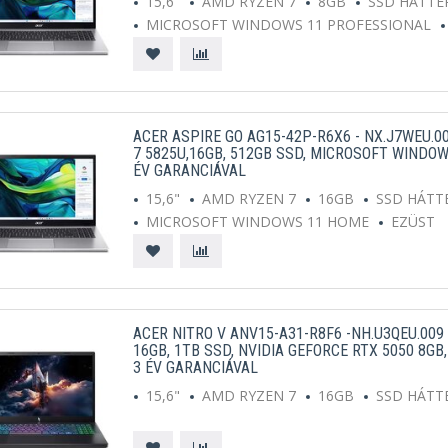
15,6"
AMD RYZEN 7
8GB
SSD HÁTTÉ
MICROSOFT WINDOWS 11 PROFESSIONAL
ACER ASPIRE GO AG15-42P-R6X6 - NX.J7WEU.00
7 5825U,16GB, 512GB SSD, MICROSOFT WINDO
ÉV GARANCIÁVAL
15,6"
AMD RYZEN 7
16GB
SSD HÁTT
MICROSOFT WINDOWS 11 HOME
EZÜST
ACER NITRO V ANV15-A31-R8F6 -NH.U3QEU.009 -
16GB, 1TB SSD, NVIDIA GEFORCE RTX 5050 8G
3 ÉV GARANCIÁVAL
15,6"
AMD RYZEN 7
16GB
SSD HÁTT