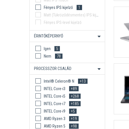
Matt IPS Touch
Fényes IPS kijelző
1
Matt (Tükröződésmentes) IPS kijelző
Fényes IPS-level kijelző
Matt (Tükröződésmentes) IPS-level kijelző
ÉRINTŐKÉPERNYŐ
Fényes OLED kijelző
1
Igen
5
Nem
78
PROCESSZOR CSALÁD
Intel® Celeron® N
+13
INTEL Core-i3
+89
INTEL Core-i5
+268
INTEL Core-i7
+185
INTEL Core-i9
+5
AMD Ryzen 3
+19
AMD Ryzen 5
+98