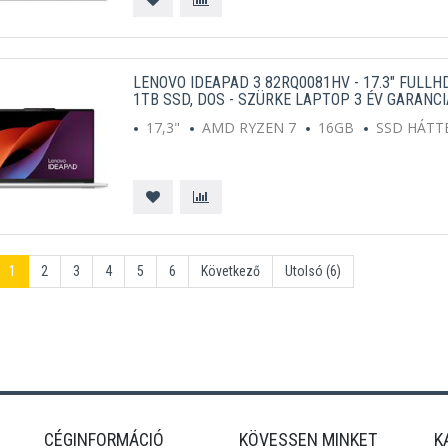
LENOVO IDEAPAD 3 82RQ0081HV - 17.3" FULLHD
1TB SSD, DOS - SZÜRKE LAPTOP 3 ÉV GARANCI
17,3"
AMD RYZEN 7
16GB
SSD HÁTT
1
2
3
4
5
6
Következő
Utolsó (6)
CÉGINFORMÁCIÓ
KÖVESSEN MINKET
K