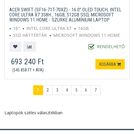
ACER SWIFT (SF16-71T-70XZ) - 16.0" OLED TOUCH, INTEL
CORE ULTRA X7 358H , 16GB, 512GB SSD, MICROSOFT
WINDOWS 11 HOME - SZÜRKE ALUMÍNIUM LAPTOP
16"
INTEL CORE ULTRA X7
16GB
SSD HÁTTÉRTÁR
MICROSOFT WINDOWS 11 HOME
SZÜRKE
RENDELHETŐ
693 240 Ft
KOSÁRBA
(545 858 FT + ÁFA)
1
2
3
4
5
6
7
Laptopok széles választékban