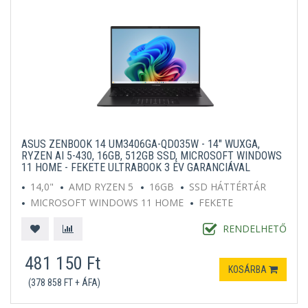
ASUS ZENBOOK 14 UM3406GA-QD035W - 14" WUXGA,
RYZEN AI 5-430, 16GB, 512GB SSD, MICROSOFT WINDOWS
11 HOME - FEKETE ULTRABOOK 3 ÉV GARANCIÁVAL
14,0"
AMD RYZEN 5
16GB
SSD HÁTTÉRTÁR
MICROSOFT WINDOWS 11 HOME
FEKETE
RENDELHETŐ
481 150 Ft
KOSÁRBA
(378 858 FT + ÁFA)