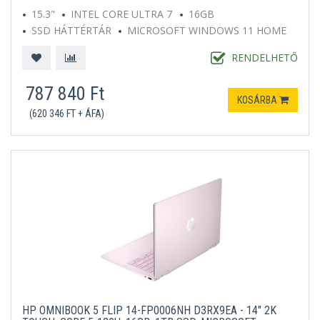
15.3"
INTEL CORE ULTRA 7
16GB
SSD HÁTTÉRTÁR
MICROSOFT WINDOWS 11 HOME
SZÜRKE
RENDELHETŐ
787 840 Ft
KOSÁRBA
(620 346 FT + ÁFA)
HP OMNIBOOK 5 FLIP 14-FP0006NH D3RX9EA - 14" 2K