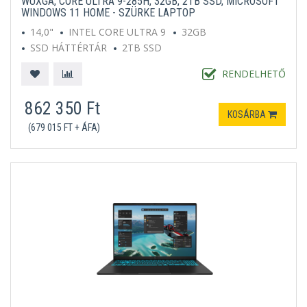
WUXGA, CORE ULTRA 9-285H, 32GB, 2TB SSD, MICROSOFT
WINDOWS 11 HOME - SZÜRKE LAPTOP
14,0"
INTEL CORE ULTRA 9
32GB
SSD HÁTTÉRTÁR
2TB SSD
MICROSOFT WINDOWS 11 HOME
SZÜRKE
RENDELHETŐ
862 350 Ft
KOSÁRBA
(679 015 FT + ÁFA)