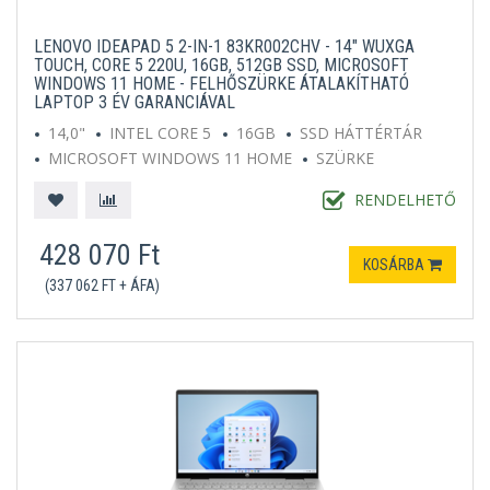
LENOVO IDEAPAD 5 2-IN-1 83KR002CHV - 14" WUXGA
TOUCH, CORE 5 220U, 16GB, 512GB SSD, MICROSOFT
WINDOWS 11 HOME - FELHŐSZÜRKE ÁTALAKÍTHATÓ
LAPTOP 3 ÉV GARANCIÁVAL
14,0"
INTEL CORE 5
16GB
SSD HÁTTÉRTÁR
MICROSOFT WINDOWS 11 HOME
SZÜRKE
RENDELHETŐ
428 070 Ft
KOSÁRBA
(337 062 FT + ÁFA)