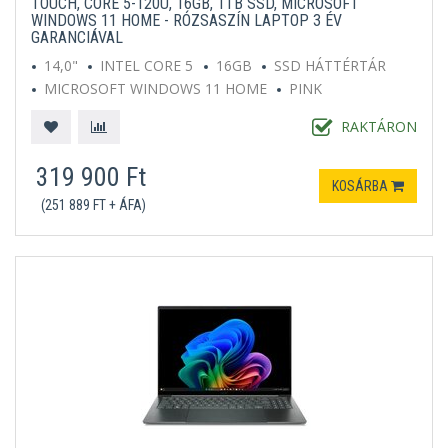
TOUCH, CORE 5-120U, 16GB, 1TB SSD, MICROSOFT
WINDOWS 11 HOME - RÓZSASZÍN LAPTOP 3 ÉV
GARANCIÁVAL
14,0"
INTEL CORE 5
16GB
SSD HÁTTÉRTÁR
MICROSOFT WINDOWS 11 HOME
PINK
RAKTÁRON
319 900 Ft
KOSÁRBA
(251 889 FT + ÁFA)