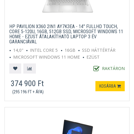
HP PAVILION X360 2IN1 AY7K3EA - 14" FULLHD TOUCH,
CORE 5-120U, 16GB, 512GB SSD, MICROSOFT WINDOWS 11
HOME - EZÜST ÁTALAKÍTHATÓ LAPTOP 3 ÉV
GARANCIÁVAL
14,0"
INTEL CORE 5
16GB
SSD HÁTTÉRTÁR
MICROSOFT WINDOWS 11 HOME
EZÜST
RAKTÁRON
374 900 Ft
KOSÁRBA
(295 196 FT + ÁFA)