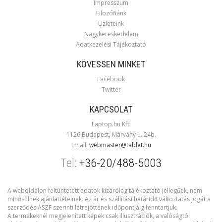
Impresszum
Filozófiánk
Üzleteink
Nagykereskedelem
Adatkezelési Tájékoztató
KÖVESSEN MINKET
Facebook
Twitter
KAPCSOLAT
Laptop.hu Kft.
1126 Budapest, Márvány u. 24b.
Email:
webmaster@tablet.hu
Tel:
+36-20/488-5003
A weboldalon feltüntetett adatok kizárólag tájékoztató jellegűek, nem
minősülnek ajánlattételnek. Az ár és szállítási határidő változtatás jogát a
szerződés ÁSZF szerinti létrejöttének időpontjáig fenntartjuk.
A termékeknél megjelenített képek csak illusztrációk, a valóságtól