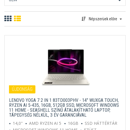
Népszerüek előre
ÚJDONSÁG
LENOVO YOGA 7 2 IN 1 83TD003PHV - 14" WUXGA TOUCH,
RYZEN AI 5-435, 16GB, 512GB SSD, MICROSOFT WINDOWS
11 HOME - SEASHELL SZÍNŰ ÁTALAKÍTHATÓ LAPTOP,
TÁPEGYSÉG NÉLKÜL, 3 ÉV GARANCIÁVAL
14,0"
AMD RYZEN AI 5
16GB
SSD HÁTTÉRTÁR
MICROSOFT WINDOWS 11 HOME
EZÜST