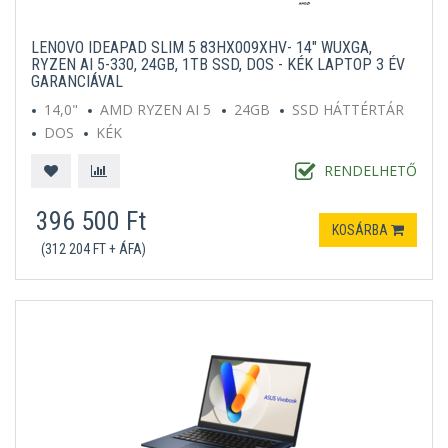
LENOVO IDEAPAD SLIM 5 83HX009XHV- 14" WUXGA,
RYZEN AI 5-330, 24GB, 1TB SSD, DOS - KÉK LAPTOP 3 ÉV
GARANCIÁVAL
14,0"
AMD RYZEN AI 5
24GB
SSD HÁTTÉRTÁR
DOS
KÉK
RENDELHETŐ
396 500 Ft
KOSÁRBA
(312 204 FT + ÁFA)