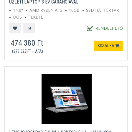
ÜZLETI LAPTOP 3 ÉV GARANCIÁVAL
14,0"
AMD RYZEN AI 5
16GB
SSD HÁTTÉRTÁR
DOS
FEKETE
RENDELHETŐ
474 380 Ft
KOSÁRBA
(373 527 FT + ÁFA)