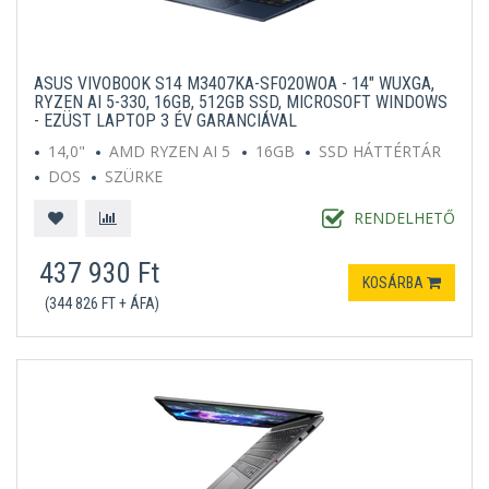
ASUS VIVOBOOK S14 M3407KA-SF020WOA - 14" WUXGA,
RYZEN AI 5-330, 16GB, 512GB SSD, MICROSOFT WINDOWS
- EZÜST LAPTOP 3 ÉV GARANCIÁVAL
14,0"
AMD RYZEN AI 5
16GB
SSD HÁTTÉRTÁR
DOS
SZÜRKE
RENDELHETŐ
437 930 Ft
KOSÁRBA
(344 826 FT + ÁFA)