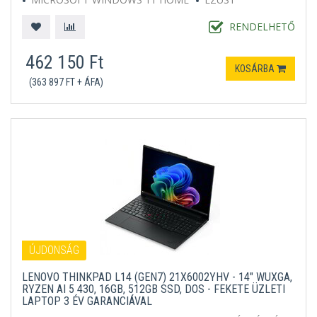
RENDELHETŐ
462 150 Ft
KOSÁRBA
(363 897 FT + ÁFA)
ÚJDONSÁG
LENOVO THINKPAD L14 (GEN7) 21X6002YHV - 14" WUXGA,
RYZEN AI 5 430, 16GB, 512GB SSD, DOS - FEKETE ÜZLETI
LAPTOP 3 ÉV GARANCIÁVAL