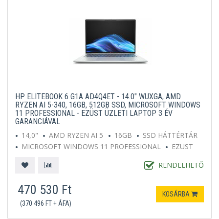
HP ELITEBOOK 6 G1A AD4Q4ET - 14.0" WUXGA, AMD
RYZEN AI 5-340, 16GB, 512GB SSD, MICROSOFT WINDOWS
11 PROFESSIONAL - EZÜST ÜZLETI LAPTOP 3 ÉV
GARANCIÁVAL
14,0"
AMD RYZEN AI 5
16GB
SSD HÁTTÉRTÁR
MICROSOFT WINDOWS 11 PROFESSIONAL
EZÜST
RENDELHETŐ
470 530 Ft
KOSÁRBA
(370 496 FT + ÁFA)