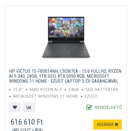
HP VICTUS 15-FB3014NH, C92W7EA - 15.6 FULLHD, RYZEN
AI 5-340, 24GB, 1TB SSD, RTX 5050 8GB, MICROSOFT
WINDOWS 11 HOME - EZÜST LAPTOP 3 ÉV GARANCIÁVAL
15,6"
AMD RYZEN AI 5
24GB
SSD HÁTTÉRTÁR
MICROSOFT WINDOWS 11 HOME
EZÜST
RENDELHETŐ
616 610 Ft
KOSÁRBA
(485 519 FT + ÁFA)