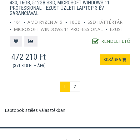
430, 16GB, 512GB SSD, MICROSOFT WINDOWS 11
PROFESSIONAL - EZÜST ÜZLETI LAPTOP 3 ÉV
GARANCIÁVAL
16"
AMD RYZEN AI 5
16GB
SSD HÁTTÉRTÁR
MICROSOFT WINDOWS 11 PROFESSIONAL
EZÜST
RENDELHETŐ
472 210 Ft
KOSÁRBA
(371 818 FT + ÁFA)
1
2
Laptopok széles választékban