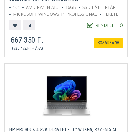
16"
AMD RYZEN AI 5
16GB
SSD HÁTTÉRTÁR
MICROSOFT WINDOWS 11 PROFESSIONAL
FEKETE
RENDELHETŐ
667 350 Ft
KOSÁRBA
(525 472 FT + ÁFA)
HP PROBOOK 4 G2A DD4V1ET - 16" WUXGA, RYZEN 5 AI