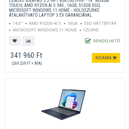
LENOVO IDEAPAD 5 2-IN-1 83KT001FHV - 14" WUXGA
TOUCH, AMD RYZEN AI 5 340 , 16GB, 512GB SSD,
MICROSOFT WINDOWS 11 HOME - HOLDSZÜRKE
ÁTALAKÍTHATÓ LAPTOP 3 ÉV GARANCIÁVAL
14,0"
AMD RYZEN AI 5
16GB
SSD HÁTTÉRTÁR
MICROSOFT WINDOWS 11 HOME
SZÜRKE
RENDELHETŐ
341 960 Ft
KOSÁRBA
(269 259 FT + ÁFA)