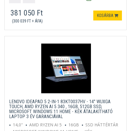
381 050 Ft
KOSÁRBA
(300 039 FT + ÁFA)
LENOVO IDEAPAD 5 2-IN-1 83KT0037HV - 14" WUXGA
TOUCH, AMD RYZEN AI 5 340 , 16GB, 512GB SSD,
MICROSOFT WINDOWS 11 HOME - KÉK ÁTALAKÍTHATÓ
LAPTOP 3 ÉV GARANCIÁVAL
14,0"
AMD RYZEN AI 5
16GB
SSD HÁTTÉRTÁR