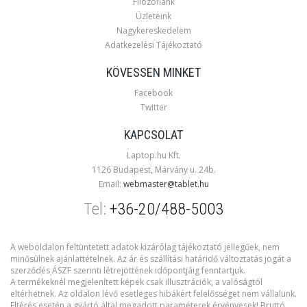
Filozófiánk
Üzleteink
Nagykereskedelem
Adatkezelési Tájékoztató
KÖVESSEN MINKET
Facebook
Twitter
KAPCSOLAT
Laptop.hu Kft.
1126 Budapest, Márvány u. 24b.
Email:
webmaster@tablet.hu
Tel:
+36-20/488-5003
A weboldalon feltüntetett adatok kizárólag tájékoztató jellegűek, nem
minősülnek ajánlattételnek. Az ár és szállítási határidő változtatás jogát a
szerződés ÁSZF szerinti létrejöttének időpontjáig fenntartjuk.
A termékeknél megjelenített képek csak illusztrációk, a valóságtól
eltérhetnek. Az oldalon lévő esetleges hibákért felelősséget nem vállalunk.
Eltérés esetén a gyártó által megadott paraméterek érvényesek! Bruttó