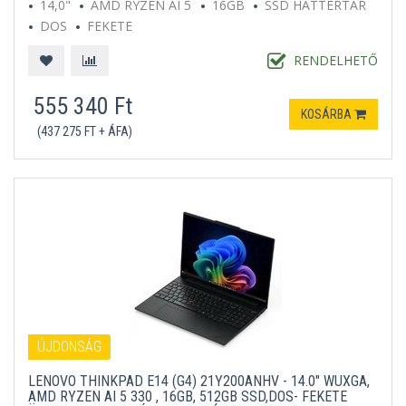
14,0"
AMD RYZEN AI 5
16GB
SSD HÁTTÉRTÁR
DOS
FEKETE
RENDELHETŐ
555 340 Ft
KOSÁRBA
(437 275 FT + ÁFA)
ÚJDONSÁG
LENOVO THINKPAD E14 (G4) 21Y200ANHV - 14.0" WUXGA,
AMD RYZEN AI 5 330 , 16GB, 512GB SSD,DOS- FEKETE