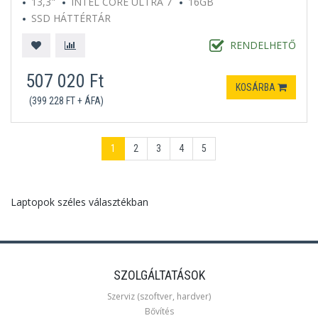
13,3"
INTEL CORE ULTRA 7
16GB
SSD HÁTTÉRTÁR
MICROSOFT WINDOWS 11 PROFESSIONAL
EZÜST
RENDELHETŐ
507 020 Ft
KOSÁRBA
(399 228 FT + ÁFA)
1
2
3
4
5
Laptopok széles választékban
SZOLGÁLTATÁSOK
Szerviz (szoftver, hardver)
Bővítés