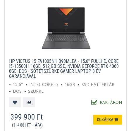
HP VICTUS 15 FA1005NH B98MLEA - 15,6" FULLHD, CORE
I5-13500H, 16GB, 512 GB SSD, NVIDIA GEFORCE RTX 4060
8GB, DOS - SÖTÉTSZÜRKE GAMER LAPTOP 3 ÉV
GARANCIÁVAL
15,6"
INTEL CORE-I5
16GB
SSD HÁTTÉRTÁR
DOS
SZÜRKE
RAKTÁRON
399 900 Ft
KOSÁRBA
(314 881 FT + ÁFA)