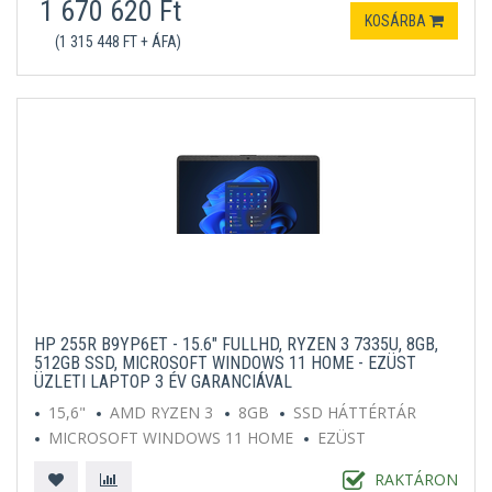
1 670 620 Ft
KOSÁRBA
(1 315 448 FT + ÁFA)
HP 255R B9YP6ET - 15.6" FULLHD, RYZEN 3 7335U, 8GB,
512GB SSD, MICROSOFT WINDOWS 11 HOME - EZÜST
ÜZLETI LAPTOP 3 ÉV GARANCIÁVAL
15,6"
AMD RYZEN 3
8GB
SSD HÁTTÉRTÁR
MICROSOFT WINDOWS 11 HOME
EZÜST
RAKTÁRON