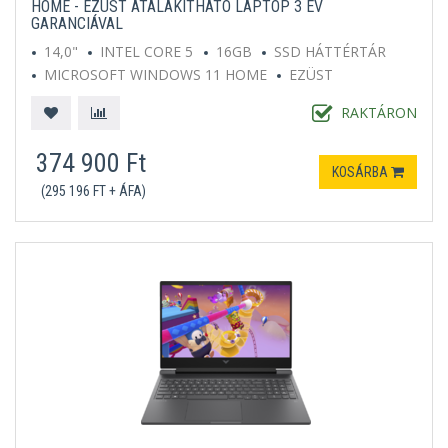
HOME - EZÜST ÁTALAKÍTHATÓ LAPTOP 3 ÉV
GARANCIÁVAL
14,0"
INTEL CORE 5
16GB
SSD HÁTTÉRTÁR
MICROSOFT WINDOWS 11 HOME
EZÜST
RAKTÁRON
374 900 Ft
KOSÁRBA
(295 196 FT + ÁFA)