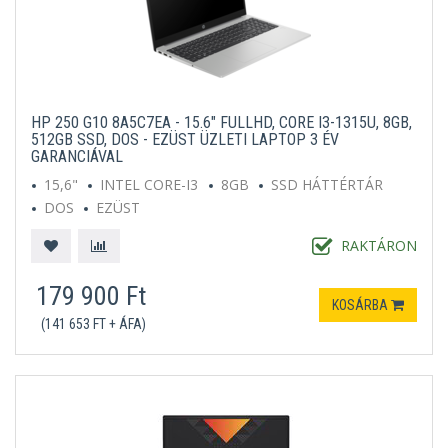
HP 250 G10 8A5C7EA - 15.6" FULLHD, CORE I3-1315U, 8GB,
512GB SSD, DOS - EZÜST ÜZLETI LAPTOP 3 ÉV
GARANCIÁVAL
15,6"
INTEL CORE-I3
8GB
SSD HÁTTÉRTÁR
DOS
EZÜST
RAKTÁRON
179 900 Ft
KOSÁRBA
(141 653 FT + ÁFA)