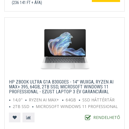
(236 141 FT + ÁFA)
HP ZBOOK ULTRA G1A B30G0ES - 14" WUXGA, RYZEN AI
MAX+ 395, 64GB, 2TB SSD, MICROSOFT WINDOWS 11
PROFESSIONAL - EZÜST LAPTOP 3 ÉV GARANCIÁVAL
14,0"
RYZEN AI MAX+
64GB
SSD HÁTTÉRTÁR
2TB SSD
MICROSOFT WINDOWS 11 PROFESSIONAL
EZÜST
RENDELHETŐ