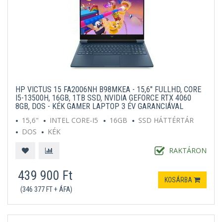
HP VICTUS 15 FA2006NH B98MKEA - 15,6" FULLHD, CORE
I5-13500H, 16GB, 1TB SSD, NVIDIA GEFORCE RTX 4060
8GB, DOS - KÉK GAMER LAPTOP 3 ÉV GARANCIÁVAL
15,6"
INTEL CORE-I5
16GB
SSD HÁTTÉRTÁR
DOS
KÉK
RAKTÁRON
439 900 Ft
KOSÁRBA
(346 377 FT + ÁFA)