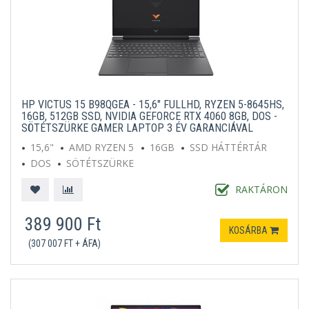
HP VICTUS 15 B98QGEA - 15,6" FULLHD, RYZEN 5-8645HS,
16GB, 512GB SSD, NVIDIA GEFORCE RTX 4060 8GB, DOS -
SÖTÉTSZÜRKE GAMER LAPTOP 3 ÉV GARANCIÁVAL
15,6"
AMD RYZEN 5
16GB
SSD HÁTTÉRTÁR
DOS
SÖTÉTSZÜRKE
RAKTÁRON
389 900 Ft
KOSÁRBA
(307 007 FT + ÁFA)