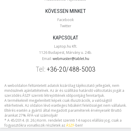
KÖVESSEN MINKET
Facebook
Twitter
KAPCSOLAT
Laptop.hu Kft.
1126 Budapest, Márvány u. 24b.
Email:
webmaster@tablet.hu
Tel:
+36-20/488-5003
A weboldalon feltüntetett adatok kizárólag tájékoztató jellegűek, nem
minősülnek ajánlattételnek. Az ár és szállítási határidő változtatás jogát a
szerződés ÁSZF szerinti létrejöttének időpontjáig fenntartjuk.
A termékeknél megjelenített képek csak illusztrációk, a valóságtól
eltérhetnek. Az oldalon lévő esetleges hibákért felelősséget nem vállalunk.
Eltérés esetén a gyártó által megadott paraméterek érvényesek! Bruttó
árainkat 27% ÁFÁ-val számoljuk!
* A 45/2014. (II. 26.) Korm. rendelet szerinti 14 napos elállási jog, csak a
fogyasztókra vonatkozik részletek az
ÁSZF
-ben!