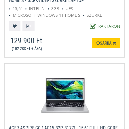
HOME S - SARKVIDÉKI SZÜRKE LAPTOP
15,6"
INTEL N
8GB
UFS
MICROSOFT WINDOWS 11 HOME S
SZÜRKE
RAKTÁRON
129 900 Ft
KOSÁRBA
(102 283 FT + ÁFA)
ACER ASPIRE GO ( AG15-32P-3177) - 15.6" FULL HD, CORE