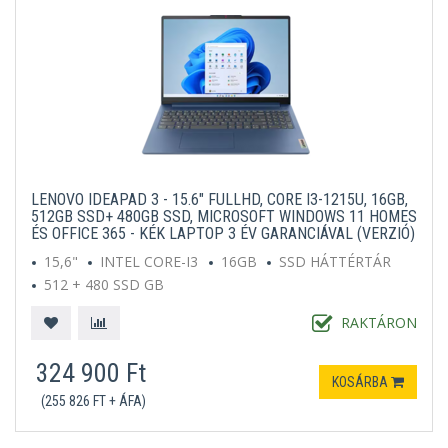
LENOVO IDEAPAD 3 - 15.6" FULLHD, CORE I3-1215U, 16GB,
512GB SSD+ 480GB SSD, MICROSOFT WINDOWS 11 HOMES
ÉS OFFICE 365 - KÉK LAPTOP 3 ÉV GARANCIÁVAL (VERZIÓ)
15,6"
INTEL CORE-I3
16GB
SSD HÁTTÉRTÁR
512 + 480 SSD GB
MICROSOFT WINDOWS 11 HOME S
KÉK
RAKTÁRON
324 900 Ft
KOSÁRBA
(255 826 FT + ÁFA)