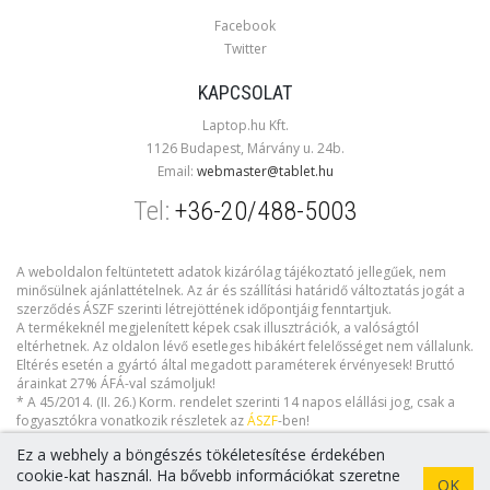
Facebook
Twitter
KAPCSOLAT
Laptop.hu Kft.
1126 Budapest, Márvány u. 24b.
Email:
webmaster@tablet.hu
Tel:
+36-20/488-5003
A weboldalon feltüntetett adatok kizárólag tájékoztató jellegűek, nem
minősülnek ajánlattételnek. Az ár és szállítási határidő változtatás jogát a
szerződés ÁSZF szerinti létrejöttének időpontjáig fenntartjuk.
A termékeknél megjelenített képek csak illusztrációk, a valóságtól
eltérhetnek. Az oldalon lévő esetleges hibákért felelősséget nem vállalunk.
Eltérés esetén a gyártó által megadott paraméterek érvényesek! Bruttó
árainkat 27% ÁFÁ-val számoljuk!
* A 45/2014. (II. 26.) Korm. rendelet szerinti 14 napos elállási jog, csak a
fogyasztókra vonatkozik részletek az
ÁSZF
-ben!
Ez a webhely a böngészés tökéletesítése érdekében
cookie-kat használ. Ha bővebb információkat szeretne
OK