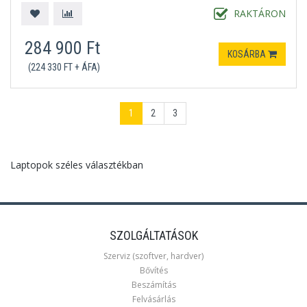
MICROSOFT WINDOWS 11 HOME S
KÉK
RAKTÁRON
284 900 Ft
KOSÁRBA
(224 330 FT + ÁFA)
1
2
3
Laptopok széles választékban
SZOLGÁLTATÁSOK
Szerviz (szoftver, hardver)
Bővítés
Beszámítás
Felvásárlás