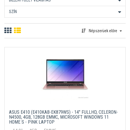
BILLENTYŰZET VILÁGÍTÁS
SZÍN
Népszerüek előre
ASUS E410 (E410KAB-EK879WS) - 14" FULLHD, CELERON-
N4500, 4GB, 128GB EMMC, MICROSOFT WINDOWS 11
HOME S - PINK LAPTOP