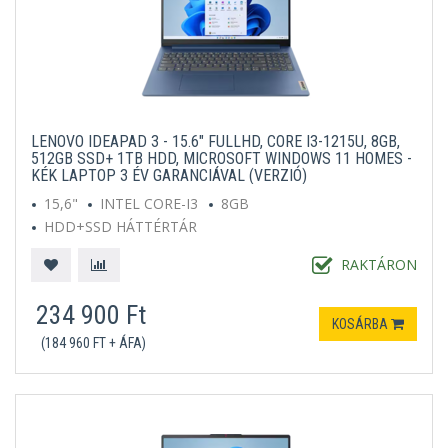
LENOVO IDEAPAD 3 - 15.6" FULLHD, CORE I3-1215U, 8GB,
512GB SSD+ 1TB HDD, MICROSOFT WINDOWS 11 HOMES -
KÉK LAPTOP 3 ÉV GARANCIÁVAL (VERZIÓ)
15,6"
INTEL CORE-I3
8GB
HDD+SSD HÁTTÉRTÁR
MICROSOFT WINDOWS 11 HOME S
KÉK
RAKTÁRON
234 900 Ft
KOSÁRBA
(184 960 FT + ÁFA)