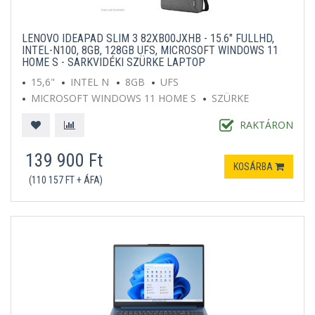
LENOVO IDEAPAD SLIM 3 82XB00JXHB - 15.6" FULLHD,
INTEL-N100, 8GB, 128GB UFS, MICROSOFT WINDOWS 11
HOME S - SARKVIDÉKI SZÜRKE LAPTOP
15,6"
INTEL N
8GB
UFS
MICROSOFT WINDOWS 11 HOME S
SZÜRKE
RAKTÁRON
139 900 Ft
KOSÁRBA
(110 157 FT + ÁFA)