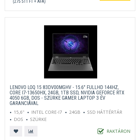
(275 511 FT + ÁFA)
LENOVO LOQ 15 83DV00MGHV - 15.6" FULLHD 144HZ,
CORE I7-13650HX, 24GB, 1TB SSD, NVIDIA GEFORCE RTX
4050 6GB, DOS - SZÜRKE GAMER LAPTOP 3 ÉV
GARANCIÁVAL
15,6"
INTEL CORE-I7
24GB
SSD HÁTTÉRTÁR
DOS
SZÜRKE
RAKTÁRON