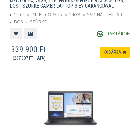
I5-12600HX, 24GB, 1TB, NVIDIA GEFORCE RTX 3050 6GB,
DOS - SZÜRKE GAMER LAPTOP 3 ÉV GARANCIÁVAL
15,6"
INTEL CORE-I5
24GB
SSD HÁTTÉRTÁR
DOS
SZÜRKE
RAKTÁRON
339 900 Ft
KOSÁRBA
(267 637 FT + ÁFA)