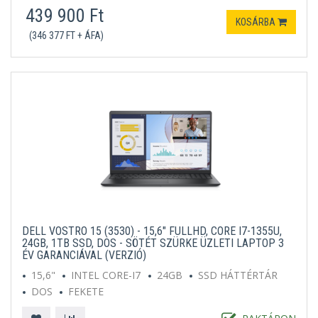
439 900 Ft
KOSÁRBA
(346 377 FT + ÁFA)
DELL VOSTRO 15 (3530) - 15,6" FULLHD, CORE I7-1355U,
24GB, 1TB SSD, DOS - SÖTÉT SZÜRKE ÜZLETI LAPTOP 3
ÉV GARANCIÁVAL (VERZIÓ)
15,6"
INTEL CORE-I7
24GB
SSD HÁTTÉRTÁR
DOS
FEKETE