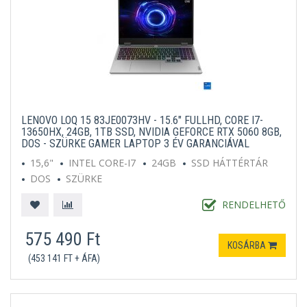
LENOVO LOQ 15 83JE0073HV - 15.6" FULLHD, CORE I7-
13650HX, 24GB, 1TB SSD, NVIDIA GEFORCE RTX 5060 8GB,
DOS - SZÜRKE GAMER LAPTOP 3 ÉV GARANCIÁVAL
15,6"
INTEL CORE-I7
24GB
SSD HÁTTÉRTÁR
DOS
SZÜRKE
RENDELHETŐ
575 490 Ft
KOSÁRBA
(453 141 FT + ÁFA)