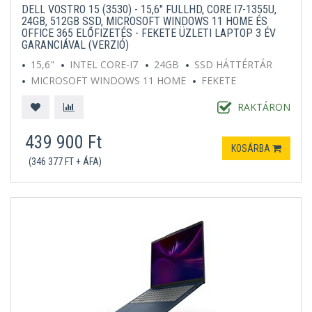
DELL VOSTRO 15 (3530) - 15,6" FULLHD, CORE I7-1355U,
24GB, 512GB SSD, MICROSOFT WINDOWS 11 HOME ÉS
OFFICE 365 ELŐFIZETÉS - FEKETE ÜZLETI LAPTOP 3 ÉV
GARANCIÁVAL (VERZIÓ)
15,6"
INTEL CORE-I7
24GB
SSD HÁTTÉRTÁR
MICROSOFT WINDOWS 11 HOME
FEKETE
RAKTÁRON
439 900 Ft
KOSÁRBA
(346 377 FT + ÁFA)