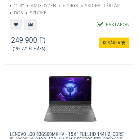
15.3"
AMD RYZEN 5
24GB
SSD HÁTTÉRTÁR
DOS
SZÜRKE
RAKTÁRON
249 900 Ft
KOSÁRBA
(196 771 FT + ÁFA)
LENOVO LOQ 83GS00MKHV - 15.6" FULLHD 144HZ, CORE