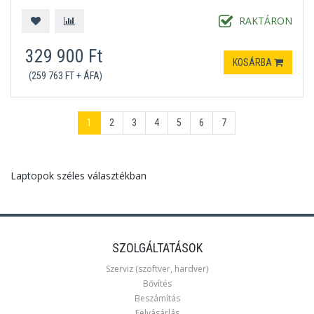
RAKTÁRON
329 900 Ft
KOSÁRBA
(259 763 FT + ÁFA)
1
2
3
4
5
6
7
Laptopok széles választékban
SZOLGÁLTATÁSOK
Szerviz (szoftver, hardver)
Bővítés
Beszámítás
Felvásárlás