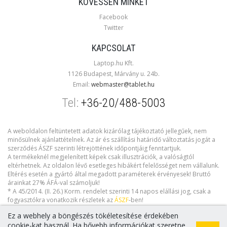
KÖVESSEN MINKET
Facebook
Twitter
KAPCSOLAT
Laptop.hu Kft.
1126 Budapest, Márvány u. 24b.
Email:
webmaster@tablet.hu
Tel:
+36-20/488-5003
A weboldalon feltüntetett adatok kizárólag tájékoztató jellegűek, nem
minősülnek ajánlattételnek. Az ár és szállítási határidő változtatás jogát a
szerződés ÁSZF szerinti létrejöttének időpontjáig fenntartjuk.
A termékeknél megjelenített képek csak illusztrációk, a valóságtól
eltérhetnek. Az oldalon lévő esetleges hibákért felelősséget nem vállalunk.
Eltérés esetén a gyártó által megadott paraméterek érvényesek! Bruttó
árainkat 27% ÁFÁ-val számoljuk!
* A 45/2014. (II. 26.) Korm. rendelet szerinti 14 napos elállási jog, csak a
fogyasztókra vonatkozik részletek az
ÁSZF
-ben!
Ez a webhely a böngészés tökéletesítése érdekében
cookie-kat használ. Ha bővebb információkat szeretne