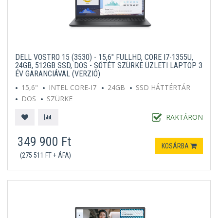
DELL VOSTRO 15 (3530) - 15,6" FULLHD, CORE I7-1355U,
24GB, 512GB SSD, DOS - SÖTÉT SZÜRKE ÜZLETI LAPTOP 3
ÉV GARANCIÁVAL (VERZIÓ)
15,6"
INTEL CORE-I7
24GB
SSD HÁTTÉRTÁR
DOS
SZÜRKE
RAKTÁRON
349 900 Ft
KOSÁRBA
(275 511 FT + ÁFA)