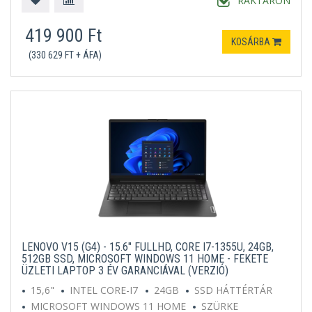
RAKTÁRON
419 900 Ft
KOSÁRBA
(330 629 FT + ÁFA)
LENOVO V15 (G4) - 15.6" FULLHD, CORE I7-1355U, 24GB,
512GB SSD, MICROSOFT WINDOWS 11 HOME - FEKETE
ÜZLETI LAPTOP 3 ÉV GARANCIÁVAL (VERZIÓ)
15,6"
INTEL CORE-I7
24GB
SSD HÁTTÉRTÁR
MICROSOFT WINDOWS 11 HOME
SZÜRKE