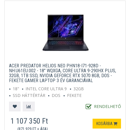
ACER PREDATOR HELIOS NEO PHN18-I71-928D -
NH.U61EU.002 - 18" WQXGA, CORE ULTRA 9-290HX PLUS,
32GB, 1TB SSD, NVIDIA GEFORCE RTX 5070 8GB, DOS -
FEKETE GAMER LAPTOP 3 ÉV GARANCIÁVAL
18"
INTEL CORE ULTRA 9
32GB
SSD HÁTTÉRTÁR
DOS
FEKETE
RENDELHETŐ
1 107 350 Ft
KOSÁRBA
(871 929 FT + ÁFA)