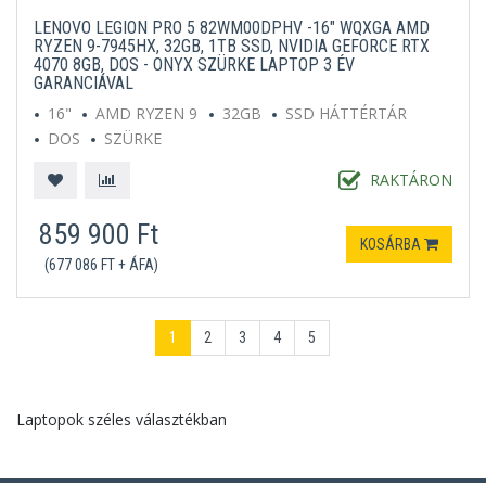
LENOVO LEGION PRO 5 82WM00DPHV -16" WQXGA AMD
RYZEN 9-7945HX, 32GB, 1TB SSD, NVIDIA GEFORCE RTX
4070 8GB, DOS - ONYX SZÜRKE LAPTOP 3 ÉV
GARANCIÁVAL
16"
AMD RYZEN 9
32GB
SSD HÁTTÉRTÁR
DOS
SZÜRKE
RAKTÁRON
859 900 Ft
KOSÁRBA
(677 086 FT + ÁFA)
1
2
3
4
5
Laptopok széles választékban