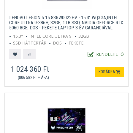
LENOVO LEGION 5 15 83RW0022HV - 15.3" WQXGA,INTEL
CORE ULTRA 9-386H, 32GB, 1TB SSD, NVIDIA GEFORCE RTX
5060 8GB, DOS - FEKETE LAPTOP 3 ÉV GARANCIÁVAL
15.3"
INTEL CORE ULTRA 9
32GB
SSD HÁTTÉRTÁR
DOS
FEKETE
RENDELHETŐ
1 024 360 Ft
KOSÁRBA
(806 582 FT + ÁFA)