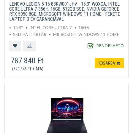
LENOVO LEGION 5 15 83RW001JHV - 15.3" WQXGA, INTEL
CORE ULTRA 7-356H, 16GB, 512GB SSD, NVIDIA GEFORCE
RTX 5050 8GB, MICROSOFT WINDOWS 11 HOME - FEKETE
LAPTOP 3 ÉV GARANCIÁVAL
15.3"
INTEL CORE ULTRA 7
16GB
SSD HÁTTÉRTÁR
MICROSOFT WINDOWS 11 HOME
SZÜRKE
RENDELHETŐ
787 840 Ft
KOSÁRBA
(620 346 FT + ÁFA)