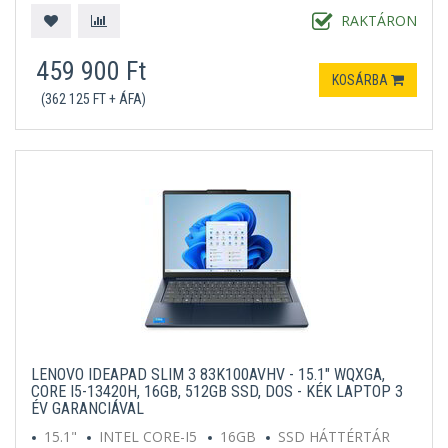
RAKTÁRON
459 900 Ft
KOSÁRBA
(362 125 FT + ÁFA)
LENOVO IDEAPAD SLIM 3 83K100AVHV - 15.1" WQXGA,
CORE I5-13420H, 16GB, 512GB SSD, DOS - KÉK LAPTOP 3
ÉV GARANCIÁVAL
15.1"
INTEL CORE-I5
16GB
SSD HÁTTÉRTÁR