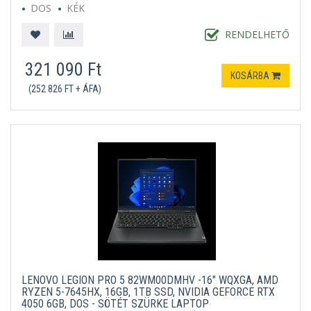
DOS
KÉK
RENDELHETŐ
321 090 Ft
KOSÁRBA
(252 826 FT + ÁFA)
LENOVO LEGION PRO 5 82WM00DMHV -16" WQXGA, AMD
RYZEN 5-7645HX, 16GB, 1TB SSD, NVIDIA GEFORCE RTX
4050 6GB, DOS - SÖTÉT SZÜRKE LAPTOP