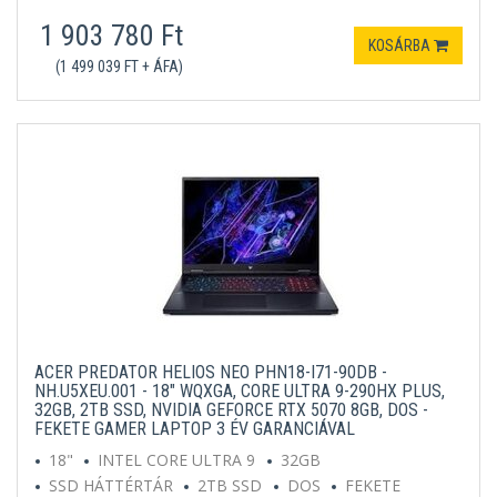
1 903 780 Ft
KOSÁRBA
(1 499 039 FT + ÁFA)
ACER PREDATOR HELIOS NEO PHN18-I71-90DB -
NH.U5XEU.001 - 18" WQXGA, CORE ULTRA 9-290HX PLUS,
32GB, 2TB SSD, NVIDIA GEFORCE RTX 5070 8GB, DOS -
FEKETE GAMER LAPTOP 3 ÉV GARANCIÁVAL
18"
INTEL CORE ULTRA 9
32GB
SSD HÁTTÉRTÁR
2TB SSD
DOS
FEKETE