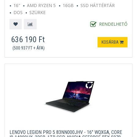
16"
AMD RYZEN 5
16GB
SSD HÁTTÉRTÁR
DOS
SZÜRKE
RENDELHETŐ
636 190 Ft
KOSÁRBA
(500 937 FT + ÁFA)
LENOVO LEGION PRO 5 83NN000JHV - 16" WQXGA, CORE