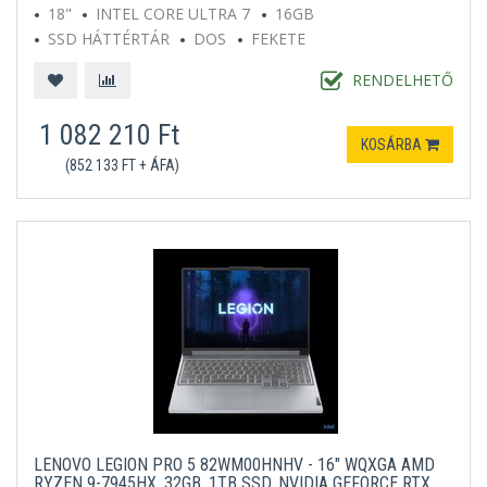
18"
INTEL CORE ULTRA 7
16GB
SSD HÁTTÉRTÁR
DOS
FEKETE
RENDELHETŐ
1 082 210 Ft
KOSÁRBA
(852 133 FT + ÁFA)
LENOVO LEGION PRO 5 82WM00HNHV - 16" WQXGA AMD
RYZEN 9-7945HX, 32GB, 1TB SSD, NVIDIA GEFORCE RTX