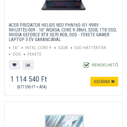
ACER PREDATOR HELIOS NEO PHN16S-I51-99RV -
NH.U3TEU.009 - 16" WQXGA, CORE 9-386H, 32GB, 1TB SSD,
NVIDIA GEFORCE RTX 5070 8GB, DOS - FEKETE GAMER
LAPTOP 3 ÉV GARANCIÁVAL
16"
INTEL CORE 9
32GB
SSD HÁTTÉRTÁR
DOS
FEKETE
RENDELHETŐ
1 114 540 Ft
KOSÁRBA
(877 590 FT + ÁFA)