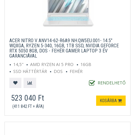
ACER NITRO V ANV14-62-R6A9 NH.QW5EU.001- 14.5"
WQXGA, RYZEN 5-340, 16GB, 1TB SSD, NVIDIA GEFORCE
RTX 5050 8GB, DOS - FEHÉR GAMER LAPTOP 3 ÉV
GARANCIÁVAL
14,5"
AMD RYZEN AI 5 PRO
16GB
SSD HÁTTÉRTÁR
DOS
FEHÉR
RENDELHETŐ
523 040 Ft
KOSÁRBA
(411 842 FT + ÁFA)