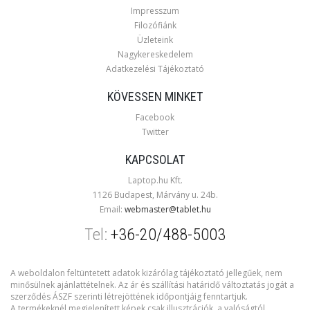
Impresszum
Filozófiánk
Üzleteink
Nagykereskedelem
Adatkezelési Tájékoztató
KÖVESSEN MINKET
Facebook
Twitter
KAPCSOLAT
Laptop.hu Kft.
1126 Budapest, Márvány u. 24b.
Email:
webmaster@tablet.hu
Tel:
+36-20/488-5003
A weboldalon feltüntetett adatok kizárólag tájékoztató jellegűek, nem
minősülnek ajánlattételnek. Az ár és szállítási határidő változtatás jogát a
szerződés ÁSZF szerinti létrejöttének időpontjáig fenntartjuk.
A termékeknél megjelenített képek csak illusztrációk, a valóságtól