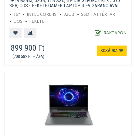
I9-14900HX, 32GB, 1TB SSD, NVIDIA GEFORCE RTX 5070
8GB, DOS - FEKETE GAMER LAPTOP 3 ÉV GARANCIÁVAL
16"
INTEL CORE-I9
32GB
SSD HÁTTÉRTÁR
DOS
FEKETE
RAKTÁRON
899 900 Ft
KOSÁRBA
(708 582 FT + ÁFA)