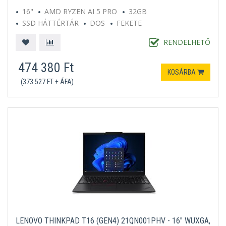
16"
AMD RYZEN AI 5 PRO
32GB
SSD HÁTTÉRTÁR
DOS
FEKETE
RENDELHETŐ
474 380 Ft
KOSÁRBA
(373 527 FT + ÁFA)
LENOVO THINKPAD T16 (GEN4) 21QN001PHV - 16" WUXGA,