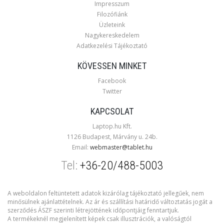
Impresszum
Filozófiánk
Üzleteink
Nagykereskedelem
Adatkezelési Tájékoztató
KÖVESSEN MINKET
Facebook
Twitter
KAPCSOLAT
Laptop.hu Kft.
1126 Budapest, Márvány u. 24b.
Email:
webmaster@tablet.hu
Tel:
+36-20/488-5003
A weboldalon feltüntetett adatok kizárólag tájékoztató jellegűek, nem
minősülnek ajánlattételnek. Az ár és szállítási határidő változtatás jogát a
szerződés ÁSZF szerinti létrejöttének időpontjáig fenntartjuk.
A termékeknél megjelenített képek csak illusztrációk, a valóságtól