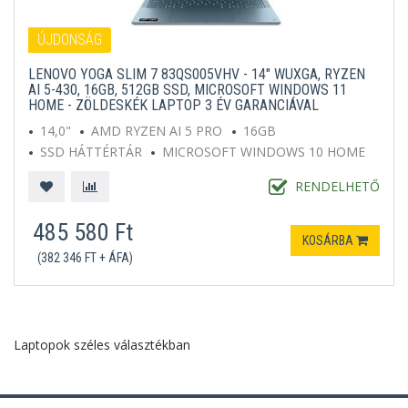
ÚJDONSÁG
LENOVO YOGA SLIM 7 83QS005VHV - 14" WUXGA, RYZEN
AI 5-430, 16GB, 512GB SSD, MICROSOFT WINDOWS 11
HOME - ZÖLDESKÉK LAPTOP 3 ÉV GARANCIÁVAL
14,0"
AMD RYZEN AI 5 PRO
16GB
SSD HÁTTÉRTÁR
MICROSOFT WINDOWS 10 HOME
ZÖLDESKÉK
RENDELHETŐ
485 580 Ft
KOSÁRBA
(382 346 FT + ÁFA)
Laptopok széles választékban