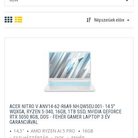
Népszerüek előre
ACER NITRO V ANV14-62-R6A9 NH.QW5EU.001- 14.5"
WQXGA, RYZEN 5-340, 16GB, 1TB SSD, NVIDIA GEFORCE
RTX 5050 8GB, DOS - FEHÉR GAMER LAPTOP 3 ÉV
GARANCIÁVAL
14,5"
AMD RYZEN AI 5 PRO
16GB
SSD HÁTTÉRTÁR
DOS
FEHÉR