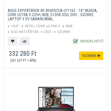
ASUS EXPERTBOOK B5 B5405CCA-LY1162 - 14" WUXGA,
CORE ULTRA 5-225H, 8GB, 512GB SSD, DOS - SZÜRKE
LAPTOP 3 ÉV GARANCIÁVAL
14,0"
INTEL CORE ULTRA 5
8GB
SSD HÁTTÉRTÁR
DOS
SZÜRKE
RENDELHETŐ
332 280 Ft
KOSÁRBA
(261 637 FT + ÁFA)