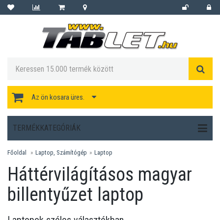
Az ön kosara üres.
TERMÉKKATEGÓRIÁK
Főoldal
Laptop, Számítógép
Laptop
Háttérvilágításos magyar
billentyűzet laptop