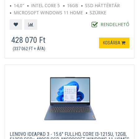
14,0"
INTEL CORE 5
16GB
SSD HÁTTÉRTÁR
MICROSOFT WINDOWS 11 HOME
SZÜRKE
RENDELHETŐ
428 070 Ft
KOSÁRBA
(337 062 FT + ÁFA)
LENOVO IDEAPAD 3 - 15.6" FULLHD, CORE I3-1215U, 12GB,