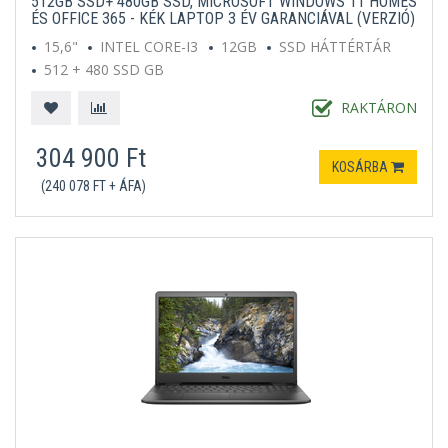
512GB SSD+ 480GB SSD, MICROSOFT WINDOWS 11 HOMES
ÉS OFFICE 365 - KÉK LAPTOP 3 ÉV GARANCIÁVAL (VERZIÓ)
15,6"
INTEL CORE-I3
12GB
SSD HÁTTÉRTÁR
512 + 480 SSD GB
MICROSOFT WINDOWS 11 HOME S
KÉK
RAKTÁRON
304 900 Ft
KOSÁRBA
(240 078 FT + ÁFA)