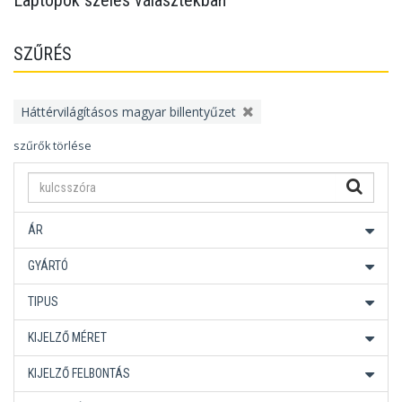
Laptopok széles választékban
SZŰRÉS
Háttérvilágításos magyar billentyűzet
szűrők törlése
ÁR
GYÁRTÓ
TIPUS
KIJELZŐ MÉRET
KIJELZŐ FELBONTÁS