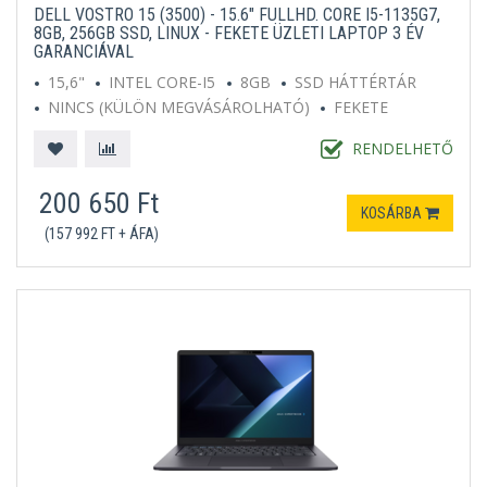
DELL VOSTRO 15 (3500) - 15.6" FULLHD. CORE I5-1135G7,
8GB, 256GB SSD, LINUX - FEKETE ÜZLETI LAPTOP 3 ÉV
GARANCIÁVAL
15,6"
INTEL CORE-I5
8GB
SSD HÁTTÉRTÁR
NINCS (KÜLÖN MEGVÁSÁROLHATÓ)
FEKETE
RENDELHETŐ
200 650 Ft
KOSÁRBA
(157 992 FT + ÁFA)