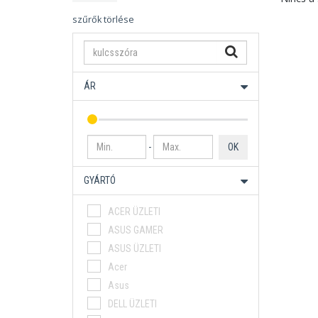
szűrők törlése
ÁR
-
OK
GYÁRTÓ
ACER ÜZLETI
ASUS GAMER
ASUS ÜZLETI
Acer
Asus
DELL ÜZLETI