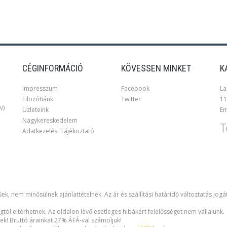
CÉGINFORMÁCIÓ
KÖVESSEN MINKET
K
Impresszum
Facebook
La
Filozófiánk
Twitter
11
v)
Üzleteink
Em
Nagykereskedelem
T
Adatkezelési Tájékoztató
ek, nem minősülnek ajánlattételnek. Az ár és szállítási határidő változtatás jogá
gtól eltérhetnek. Az oldalon lévő esetleges hibákért felelősséget nem vállalunk.
ek! Bruttó árainkat 27% ÁFÁ-val számoljuk!