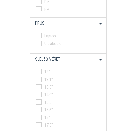
Dell
HP
HP ÜZLETI
TIPUS
Lenco
Lenovo
Laptop
Lenovo Gamer
Ultrabook
Lenovo Üzleti
MSI
KIJELZŐ MÉRET
13"
13,1"
13,3"
14,0"
15,5"
15,6"
15"
17,3"