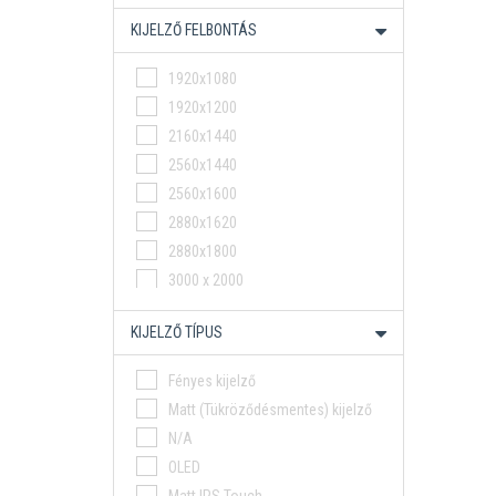
16,1"
KIJELZŐ FELBONTÁS
16"
14,5"
1920x1080
18"
1920x1200
16,3"
2160x1440
15.3"
2560x1440
16,1
2560x1600
15.1
2880x1620
15.1"
2880x1800
3000 x 2000
3840 x 2400
KIJELZŐ TÍPUS
3072 x 1920
2650 x 1600
Fényes kijelző
2000x1600
Matt (Tükröződésmentes) kijelző
2960 x 1848
N/A
OLED