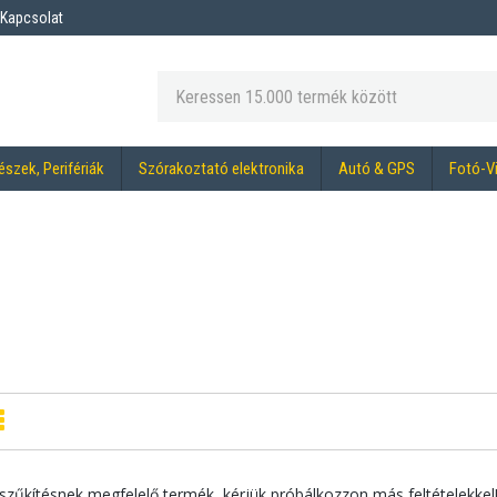
Kapcsolat
észek, Perifériák
Szórakoztató elektronika
Autó & GPS
Fotó-V
szűkítésnek megfelelő termék, kérjük próbálkozzon más feltételekkel