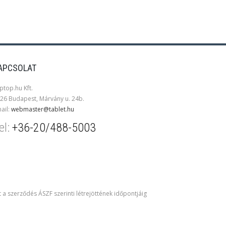
APCSOLAT
ptop.hu Kft.
26 Budapest, Márvány u. 24b.
ail:
webmaster@tablet.hu
el:
+36-20/488-5003
t a szerződés ÁSZF szerinti létrejöttének időpontjáig