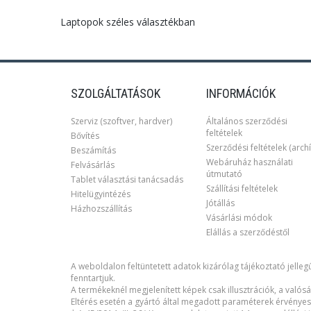
Laptopok széles választékban
SZOLGÁLTATÁSOK
INFORMÁCIÓK
Szerviz (szoftver, hardver)
Általános szerződési
feltételek
Bővítés
Szerződési feltételek (archí
Beszámítás
Webáruház használati
Felvásárlás
útmutató
Tablet választási tanácsadás
Szállítási feltételek
Hitelügyintézés
Jótállás
Házhozszállítás
Vásárlási módok
Elállás a szerződéstől
A weboldalon feltüntetett adatok kizárólag tájékoztató jellegű
fenntartjuk.
A termékeknél megjelenített képek csak illusztrációk, a valósá
Eltérés esetén a gyártó által megadott paraméterek érvényes