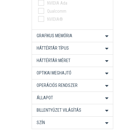
AMD Ryzen 5 Pro
NVIDIA Ada
Snapdragon X
Qualcomm
AMD Ryzen AI 9 HX Pro
NVIDIA®
Ryzen AI Max+ Pro
Intel Core 9
GRAFIKUS MEMÓRIA
Intel Core Ultra X7
HÁTTÉRTÁR TÍPUS
HÁTTÉRTÁR MÉRET
OPTIKAI MEGHAJTÓ
OPERÁCIÓS RENDSZER
ÁLLAPOT
BILLENTYŰZET VILÁGÍTÁS
SZÍN