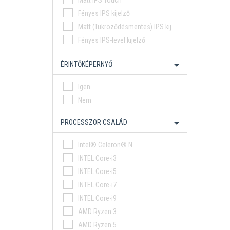
Matt IPS Touch
Fényes IPS kijelző
Matt (Tükröződésmentes) IPS kijelző
Fényes IPS-level kijelző
Matt (Tükröződésmentes) IPS-level kijelző
ÉRINTŐKÉPERNYŐ
Fényes OLED kijelző
Igen
Nem
PROCESSZOR CSALÁD
Intel® Celeron® N
INTEL Core-i3
INTEL Core-i5
INTEL Core-i7
INTEL Core-i9
AMD Ryzen 3
AMD Ryzen 5