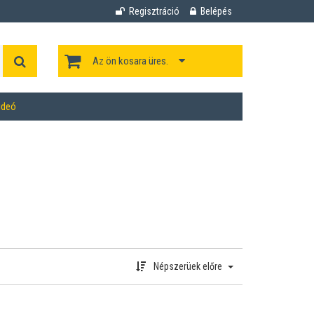
Regisztráció
Belépés
Az ön kosara üres.
ideó
Népszerüek előre
!