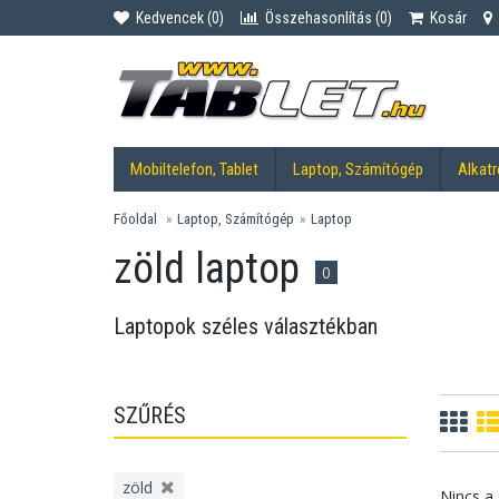
Kedvencek (
0
)
Összehasonlítás (
0
)
Kosár
Mobiltelefon, Tablet
Laptop, Számítógép
Alkatr
Főoldal
Laptop, Számítógép
Laptop
zöld laptop
0
Laptopok széles választékban
SZŰRÉS
zöld
Nincs a 