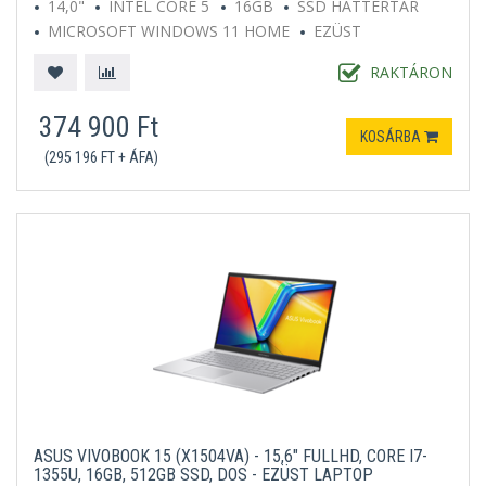
14,0"
INTEL CORE 5
16GB
SSD HÁTTÉRTÁR
MICROSOFT WINDOWS 11 HOME
EZÜST
RAKTÁRON
374 900 Ft
KOSÁRBA
(295 196 FT + ÁFA)
ASUS VIVOBOOK 15 (X1504VA) - 15,6" FULLHD, CORE I7-
1355U, 16GB, 512GB SSD, DOS - EZÜST LAPTOP