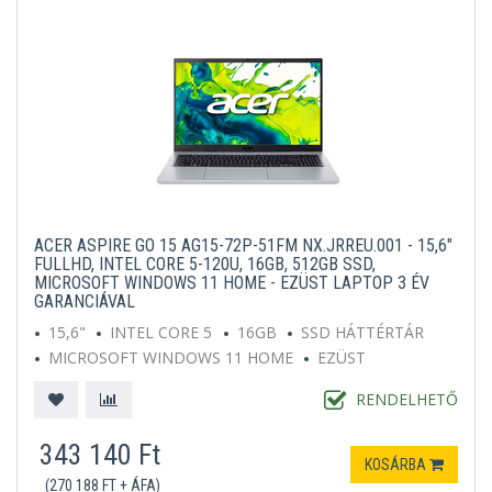
ACER ASPIRE GO 15 AG15-72P-51FM NX.JRREU.001 - 15,6"
FULLHD, INTEL CORE 5-120U, 16GB, 512GB SSD,
MICROSOFT WINDOWS 11 HOME - EZÜST LAPTOP 3 ÉV
GARANCIÁVAL
15,6"
INTEL CORE 5
16GB
SSD HÁTTÉRTÁR
MICROSOFT WINDOWS 11 HOME
EZÜST
RENDELHETŐ
343 140 Ft
KOSÁRBA
(270 188 FT + ÁFA)