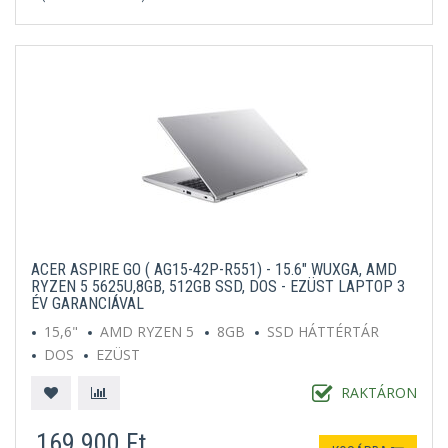
ACER ASPIRE GO ( AG15-42P-R551) - 15.6" WUXGA, AMD
RYZEN 5 5625U,8GB, 512GB SSD, DOS - EZÜST LAPTOP 3
ÉV GARANCIÁVAL
15,6"
AMD RYZEN 5
8GB
SSD HÁTTÉRTÁR
DOS
EZÜST
RAKTÁRON
169 900 Ft