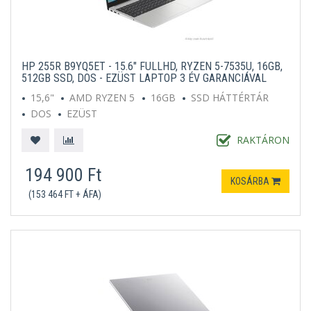
HP 255R B9YQ5ET - 15.6" FULLHD, RYZEN 5-7535U, 16GB,
512GB SSD, DOS - EZÜST LAPTOP 3 ÉV GARANCIÁVAL
15,6"
AMD RYZEN 5
16GB
SSD HÁTTÉRTÁR
DOS
EZÜST
RAKTÁRON
194 900 Ft
KOSÁRBA
(153 464 FT + ÁFA)