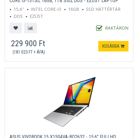
CORE I3-1315U, 16GB, 1TB SSD, DOS - EZÜST LAPTOP
15,6"
INTEL CORE-I3
16GB
SSD HÁTTÉRTÁR
DOS
EZÜST
RAKTÁRON
229 900 Ft
KOSÁRBA
(181 023 FT + ÁFA)
ASUS VIVOBOOK 15 X1504VA-BQ2632 - 15,6" FULLHD,