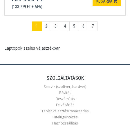
KOSÁRBA
(133 779 FT + ÁFA)
1
2
3
4
5
6
7
Laptopok széles választékban
SZOLGÁLTATÁSOK
Szerviz (szoftver, hardver)
Bővítés
Beszámítás
Felvásárlás
Tablet választási tanácsadás
Hitelügyintézés
Házhozszállítás