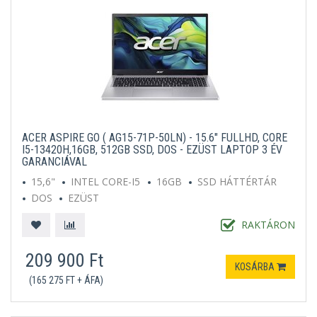
ACER ASPIRE GO ( AG15-71P-50LN) - 15.6" FULLHD, CORE
I5-13420H,16GB, 512GB SSD, DOS - EZÜST LAPTOP 3 ÉV
GARANCIÁVAL
15,6"
INTEL CORE-I5
16GB
SSD HÁTTÉRTÁR
DOS
EZÜST
RAKTÁRON
209 900 Ft
KOSÁRBA
(165 275 FT + ÁFA)