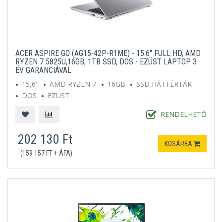
ACER ASPIRE GO (AG15-42P-R1ME) - 15.6" FULL HD, AMD
RYZEN 7 5825U,16GB, 1TB SSD, DOS - EZÜST LAPTOP 3
ÉV GARANCIÁVAL
15,6"
AMD RYZEN 7
16GB
SSD HÁTTÉRTÁR
DOS
EZÜST
RENDELHETŐ
202 130 Ft
KOSÁRBA
(159 157 FT + ÁFA)