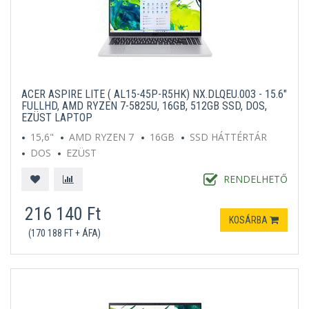
ACER ASPIRE LITE ( AL15-45P-R5HK) NX.DLQEU.003 - 15.6"
FULLHD, AMD RYZEN 7-5825U, 16GB, 512GB SSD, DOS,
EZÜST LAPTOP
15,6"
AMD RYZEN 7
16GB
SSD HÁTTÉRTÁR
DOS
EZÜST
RENDELHETŐ
216 140 Ft
KOSÁRBA
(170 188 FT + ÁFA)