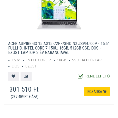
ACER ASPIRE GO 15 AG15-72P-73HD NX.JSVEU.00P - 15,6"
FULLHD, INTEL CORE 7-150U, 16GB, 512GB SSD, DOS -
EZÜST LAPTOP 3 ÉV GARANCIÁVAL
15,6"
INTEL CORE 7
16GB
SSD HÁTTÉRTÁR
DOS
EZÜST
RENDELHETŐ
301 510 Ft
KOSÁRBA
(237 409 FT + ÁFA)