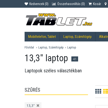
Kedvencek (
0
)
Összehasonlítás (
0
)
Kosár
Mobiltelefon, Tablet
Laptop, Számítógép
Alkatr
Főoldal
Laptop, Számítógép
Laptop
13,3" laptop
41
Laptopok széles választékban
SZŰRÉS
13,3"