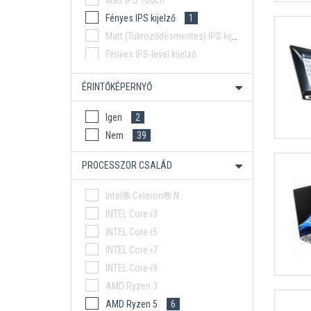
Matt IPS Touch
Fényes IPS kijelző
1
Matt (Tükröződésmentes) IPS kijelző
Fényes IPS-level kijelző
Matt (Tükröződésmentes) IPS-level kijelző
ÉRINTŐKÉPERNYŐ
Fényes OLED kijelző
Igen
2
Nem
39
PROCESSZOR CSALÁD
Intel® Celeron® N
INTEL Core-i3
INTEL Core-i5
INTEL Core-i7
INTEL Core-i9
AMD Ryzen 3
AMD Ryzen 5
6