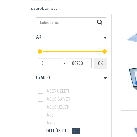
szűrők törlése
ÁR
-
OK
GYÁRTÓ
ACER ÜZLETI
ASUS GAMER
ASUS ÜZLETI
Acer
Asus
DELL ÜZLETI
20