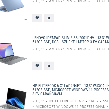
13,3"
AMD RYZEN 5
16GB
SSD HÁTT
LENOVO IDEAPAD SLIM 5 83J2001PHV - 13.3" W
512GB SSD, DOS - SZÜRKE LAPTOP 3 ÉV GARA
13,3"
AMD RYZEN 5
16GB
SSD HÁTT
HP ELITEBOOK 6 G1I AD4N4ET - 13,3" WUXGA, I
512GB SSD, MICROSOFT WINDOWS 11 PROFESS
3 ÉV GARANCIÁVAL
13,3"
INTEL CORE ULTRA 7
16GB
SS
MICROSOFT WINDOWS 11 PROFESSIONAL