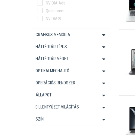
Snapdragon X
NVIDIA Ada
AMD Ryzen AI 9 HX Pro
Qualcomm
Ryzen AI Max+ Pro
NVIDIA®
Intel Core 9
Intel Core Ultra X7
GRAFIKUS MEMÓRIA
HÁTTÉRTÁR TÍPUS
HÁTTÉRTÁR MÉRET
OPTIKAI MEGHAJTÓ
OPERÁCIÓS RENDSZER
ÁLLAPOT
BILLENTYŰZET VILÁGÍTÁS
SZÍN