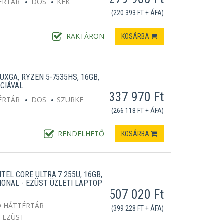
ÉRTÁR
DOS
KÉK
(220 393 FT + ÁFA)
RAKTÁRON
KOSÁRBA
UXGA, RYZEN 5-7535HS, 16GB,
NCIÁVAL
337 970 Ft
ÉRTÁR
DOS
SZÜRKE
(266 118 FT + ÁFA)
RENDELHETŐ
KOSÁRBA
NTEL CORE ULTRA 7 255U, 16GB,
IONAL - EZÜST ÜZLETI LAPTOP
507 020 Ft
D HÁTTÉRTÁR
(399 228 FT + ÁFA)
EZÜST