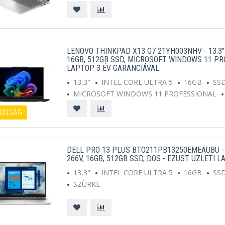
LENOVO THINKPAD X13 G7 21YH003NHV - 13.3"
16GB, 512GB SSD, MICROSOFT WINDOWS 11 PR
LAPTOP 3 ÉV GARANCIÁVAL
13,3"
INTEL CORE ULTRA 5
16GB
SS
MICROSOFT WINDOWS 11 PROFESSIONAL
ONSÁG
DELL PRO 13 PLUS BTO211PB13250EMEAUBU - 1
266V, 16GB, 512GB SSD, DOS - EZÜST ÜZLETI 
13,3"
INTEL CORE ULTRA 5
16GB
SS
SZÜRKE