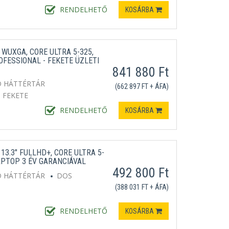
RENDELHETŐ
KOSÁRBA
 WUXGA, CORE ULTRA 5-325,
OFESSIONAL - FEKETE ÜZLETI
841 880 Ft
D HÁTTÉRTÁR
(662 897 FT + ÁFA)
FEKETE
RENDELHETŐ
KOSÁRBA
3.3" FULLHD+, CORE ULTRA 5-
LAPTOP 3 ÉV GARANCIÁVAL
492 800 Ft
D HÁTTÉRTÁR
DOS
(388 031 FT + ÁFA)
RENDELHETŐ
KOSÁRBA