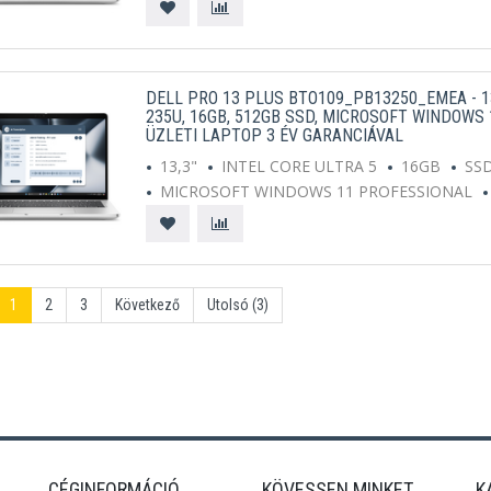
DELL PRO 13 PLUS BTO109_PB13250_EMEA - 13
235U, 16GB, 512GB SSD, MICROSOFT WINDOWS 
ÜZLETI LAPTOP 3 ÉV GARANCIÁVAL
13,3"
INTEL CORE ULTRA 5
16GB
SS
MICROSOFT WINDOWS 11 PROFESSIONAL
1
2
3
Következő
Utolsó (3)
CÉGINFORMÁCIÓ
KÖVESSEN MINKET
K