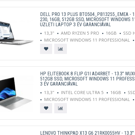
DELL PRO 13 PLUS BTO504_PB13255_EMEA - 13
230, 16GB, 512GB SSD, MICROSOFT WINDOWS 1
ÜZLETI LAPTOP 3 ÉV GARANCIÁVAL
13,3"
AMD RYZEN 5 PRO
16GB
SSD 
MICROSOFT WINDOWS 11 PROFESSIONAL
HP ELITEBOOK 8 FLIP G1I AD4R8ET - 13.3" WUX
512GB SSD, MICROSOFT WINDOWS 11 PROFESS
3 ÉV GARANCIÁVAL
13,3"
INTEL CORE ULTRA 5
16GB
SS
MICROSOFT WINDOWS 11 PROFESSIONAL
LENOVO THINKPAD X13 G6 21RK0055HV - 13.3"