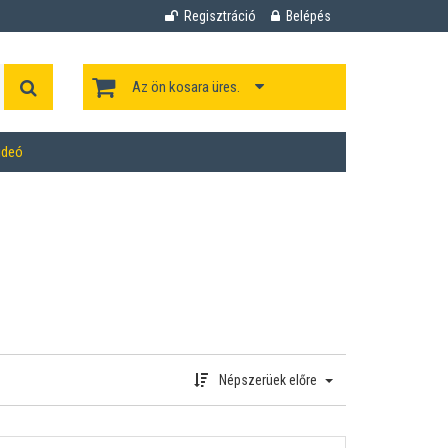
Regisztráció
Belépés
Az ön kosara üres.
ideó
Népszerüek előre