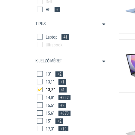
Dell
HP
6
HP ÜZLETI
5
TIPUS
Lenovo
5
Lenovo Gamer
Laptop
41
Lenovo Üzleti
5
Ultrabook
MSI
KIJELZŐ MÉRET
13"
+2
13,1"
+1
13,3"
41
14,0"
+292
15,5"
+2
15,6"
+670
15"
+2
17,3"
+19