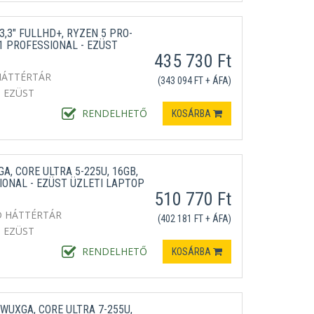
,3" FULLHD+, RYZEN 5 PRO-
1 PROFESSIONAL - EZÜST
435 730 Ft
HÁTTÉRTÁR
(343 094 FT + ÁFA)
EZÜST
RENDELHETŐ
KOSÁRBA
GA, CORE ULTRA 5-225U, 16GB,
IONAL - EZÜST ÜZLETI LAPTOP
510 770 Ft
D HÁTTÉRTÁR
(402 181 FT + ÁFA)
EZÜST
RENDELHETŐ
KOSÁRBA
 WUXGA, CORE ULTRA 7-255U,