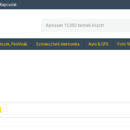
Kapcsolat
észek, Perifériák
Szórakoztató elektronika
Autó & GPS
Fotó-V